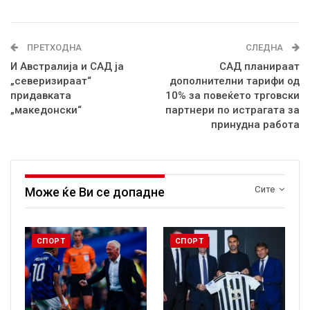
ПРЕТХОДНА
СЛЕДНА
И Австралија и САД ја
САД планираат
„северизираат“
дополнителни тарифи од
придавката
10% за повеќето трговски
„македонски“
партнери по истрагата за
принудна работа
Сите
Може ќе Ви се допадне
СПОРТ
СПОРТ