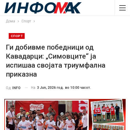
Дома
Спорт
СПОРТ
Ги добивме победници од
Кавадарци: „Симовците“ ја
испишаа својата триумфална
приказна
На
3 Jun, 2026 год. во 10:00 часот.
Од
INFO