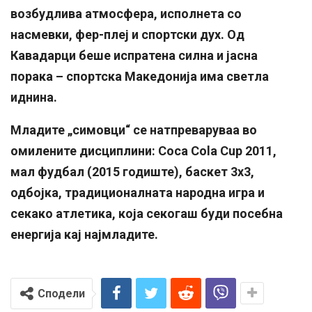
возбудлива атмосфера, исполнета со
насмевки, фер-плеј и спортски дух. Од
Кавадарци беше испратена силна и јасна
порака – спортска Македонија има светла
иднина.
Младите „симовци“ се натпреваруваа во
омилените дисциплини: Coca Cola Cup 2011,
мал фудбал (2015 годиште), баскет 3х3,
одбојка, традиционалната народна игра и
секако атлетика, која секогаш буди посебна
енергија кај најмладите.
Сподели