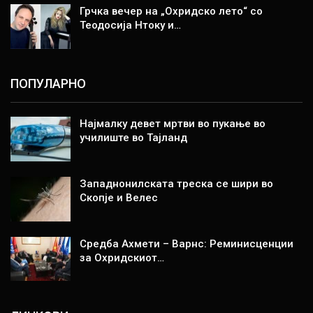
Грчка вечер на „Охридско лето“ со
Теодосија Нтоку и…
ПОПУЛАРНО
Најмалку девет мртви во пукање во
училиште во Тајланд
Западнонилската треска се шири во
Скопје и Велес
Средба Ахмети – Варнс: Реминисценции
за Охридскиот…