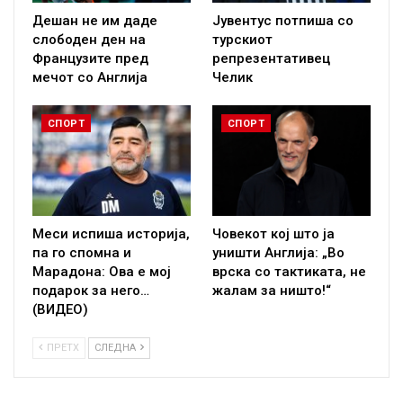
Дешан не им даде
Јувентус потпиша со
слободен ден на
турскиот
Французите пред
репрезентативец
мечот со Англија
Челик
СПОРТ
СПОРТ
Меси испиша историја,
Човекот кој што ја
па го спомна и
уништи Англија: „Во
Марадона: Ова е мој
врска со тактиката, не
подарок за него…
жалам за ништо!“
(ВИДЕО)
ПРЕТХ
СЛЕДНА