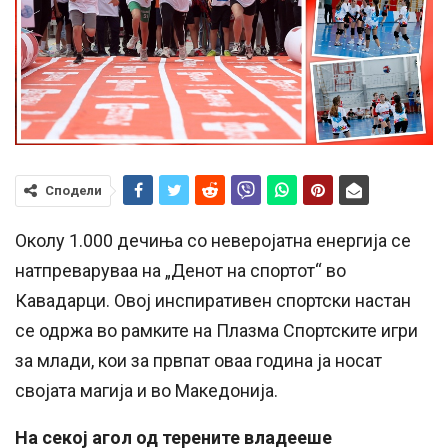
Сподели
Околу 1.000 дечиња со неверојатна енергија се
натпреваруваа на „Денот на спортот“ во
Кавадарци. Овој инспиративен спортски настан
се одржа во рамките на Плазма Спортските игри
за млади, кои за првпат оваа година ја носат
својата магија и во Македонија.
На секој агол од терените владееше