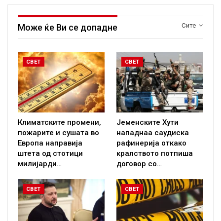
Сите
Може ќе Ви се допадне
СВЕТ
СВЕТ
Климатските промени,
Јеменските Хути
пожарите и сушата во
нападнаа саудиска
Европа направија
рафинерија откако
штета од стотици
кралството потпиша
милијарди…
договор со…
СВЕТ
СВЕТ