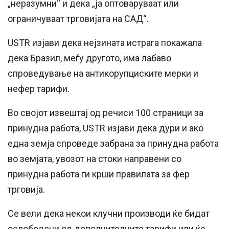
„неразумни“ и дека „ја оптоваруваат или
ограничуваат трговијата на САД“.
USTR изјави дека нејзината истрага покажала
дека Бразил, меѓу другото, има лабаво
спроведување на антикорупциските мерки и
нефер тарифи.
Во својот извештај од речиси 100 страници за
принудна работа, USTR изјави дека дури и ако
една земја спроведе забрана за принудна работа
во земјата, увозот на стоки направени со
принудна работа ги крши правилата за фер
трговија.
Се вели дека некои клучни производи ќе бидат
ослободени од дополнителните тарифи или ќе