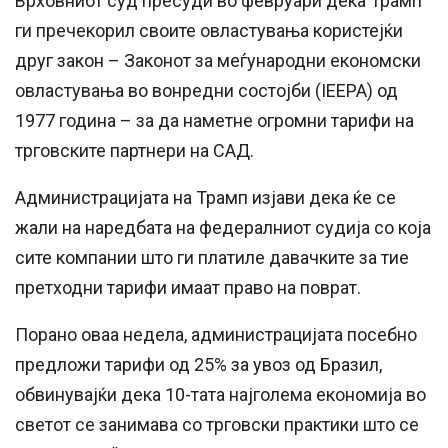
Врховниот суд пресуди во февруари дека Трамп
ги пречекорил своите овластувања користејќи
друг закон – Законот за меѓународни економски
овластувања во вонредни состојби (IEEPA) од
1977 година – за да наметне огромни тарифи на
трговските партнери на САД.
Администрацијата на Трамп изјави дека ќе се
жали на наредбата на федералниот судија со која
сите компании што ги платиле давачките за тие
претходни тарифи имаат право на поврат.
Порано оваа недела, администрацијата посебно
предложи тарифи од 25% за увоз од Бразил,
обвинувајќи дека 10-тата најголема економија во
светот се занимава со трговски практики што се