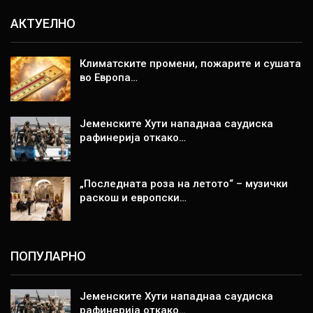
АКТУЕЛНО
Климатските промени, пожарите и сушата
во Европа…
Јеменските Хути нападнаа саудиска
рафинерија откако…
„Последната роза на летото“ – музички
раскош и европски…
ПОПУЛАРНО
Јеменските Хути нападнаа саудиска
рафинерија откако…