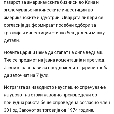
пазарот за американските бизниси во Кина и
зголемување на кинеските инвестиции во
американските индустрии. Двајцата лидери се
согласија да формираат посебни одбори за
трговија и инвестиции – иако беа дадени малку
детали.
Новите царини нема да стапат на сила веднаш.
Тие се предмет на јавна коментација и преглед.
Јавните расправи за предложените царини треба
да започнат на 7 јули.
Истрагата за наводното неуспешно спречување
на увозот на стоки наводно произведени со
принудна работа беше спроведена согласно член
301 од Законот за трговија од 1974 година.