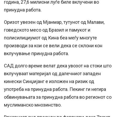
година, 27,6 милиони луѓе биле вклучени во
принудна работа.
Оризот увезен од Мјанмар, тутунот од Малави,
говедското месо од Бразил и памукот и
полисилициумот од Кина беа меѓу многуте
производи за кои се вели дека се склони кон
вклучување принудна работа.
САД долго време велат дека увозот на стоки што
вклучуваат материјал од далечниот западен
кинески Синџијанг е изложен на ризик од
употреба на принудна работа. Пекинг ги негира
обвинувањата за принудна работа во регионот со
муслиманско мнозинство.