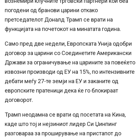
вознемири клучните трговски партнери кои беа
погодени од бранови царини откако
претседателот Доналд Трамп се врати на
функцијата на почетокот на минатата година.
Само пред две недели, Европската Унија одобри
договор за царини со Соединетите Американски
Држави за ограничување на царините за повеќето
извозни производи од ЕУ на 15%, по интензивните
дебати меѓу 27-те земји на ЕУ и заканите од
европските пратеници дека ќе го блокираат
договорот.
Трамп неодамна се врати од посетата на Кина,
каде што тој и нејзиниот лидер Си Џинпинг
разговараа за проширување на пристапот до