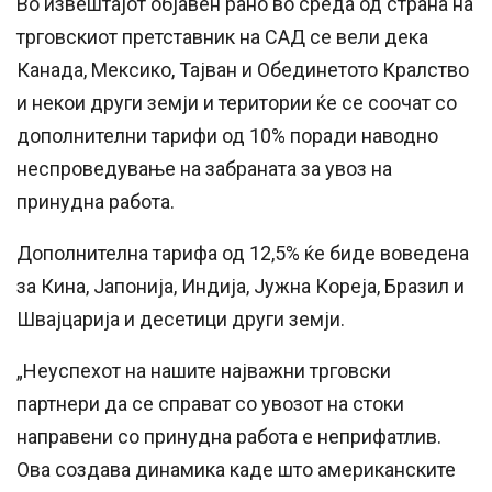
Во извештајот објавен рано во среда од страна на
трговскиот претставник на САД се вели дека
Канада, Мексико, Тајван и Обединетото Кралство
и некои други земји и територии ќе се соочат со
дополнителни тарифи од 10% поради наводно
неспроведување на забраната за увоз на
принудна работа.
Дополнителна тарифа од 12,5% ќе биде воведена
за Кина, Јапонија, Индија, Јужна Кореја, Бразил и
Швајцарија и десетици други земји.
„Неуспехот на нашите најважни трговски
партнери да се справат со увозот на стоки
направени со принудна работа е неприфатлив.
Ова создава динамика каде што американските