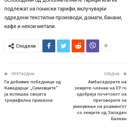
подлежат на пониски тарифи, вклучувајќи
одредени текстилни производи, домати, банани,
кафе и некои метали.
Сподели
ПРЕТХОДНА
СЛЕДНА
Ги добивме победници од
Амбасадорите на
Кавадарци: „Симовците“
земјите-членки на ЕУ го
ја испишаа својата
одобрија почетокот на
триумфална приказна
преговорите за
укинување на роамингот
со земјите од Западен
Балкан