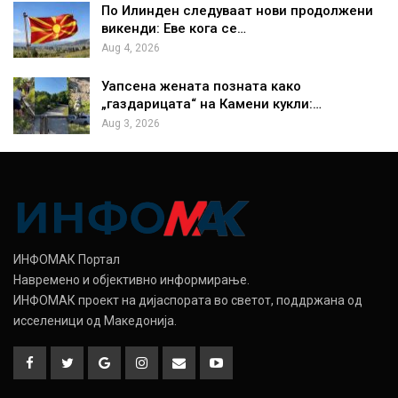
По Илинден следуваат нови продолжени
викенди: Еве кога се…
Aug 4, 2026
Уапсена жената позната како
„газдарицата“ на Камени кукли:…
Aug 3, 2026
ИНФОМАК Портал
Навремено и објективно информирање.
ИНФОМАК проект на дијаспората во светот, поддржана од
исселеници од Македонија.