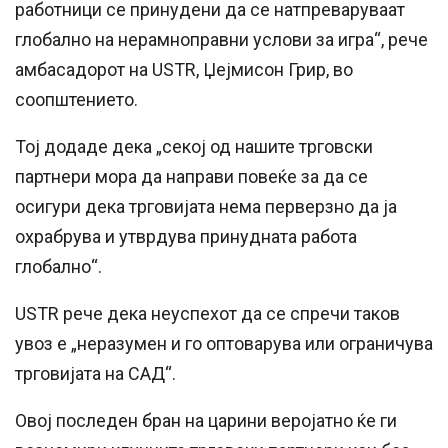
работници се принудени да се натпреваруваат
глобално на нерамноправни услови за игра“, рече
амбасадорот на USTR, Џејмисон Грир, во
соопштението.
Тој додаде дека „секој од нашите трговски
партнери мора да направи повеќе за да се
осигури дека трговијата нема перверзно да ја
охрабрува и утврдува принудната работа
глобално“.
USTR рече дека неуспехот да се спречи таков
увоз е „неразумен и го оптоварува или ограничува
трговијата на САД“.
Овој последен бран на царини веројатно ќе ги