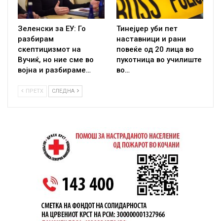
Зеленски за ЕУ: Го
Тинејџер уби пет
разбирам
наставници и рани
скептицизмот на
повеќе од 20 лица во
Вучиќ, но ние сме во
пукотница во училиште
војна и разбираме…
во…
ПРЕТХ
СЛЕДНА