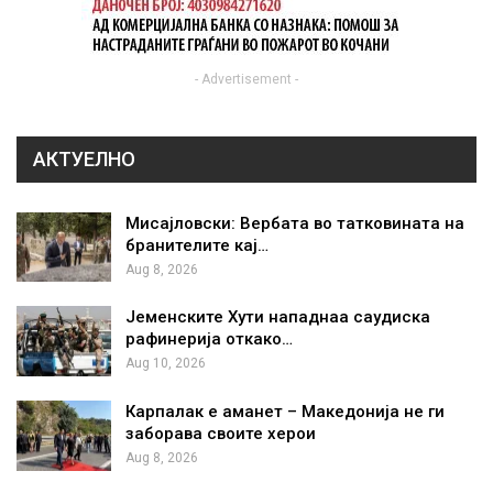
- Advertisement -
АКТУЕЛНО
Мисајловски: Вербата во татковината на
бранителите кај…
Aug 8, 2026
Јеменските Хути нападнаа саудиска
рафинерија откако…
Aug 10, 2026
Карпалак е аманет – Македонија не ги
заборава своите херои
Aug 8, 2026