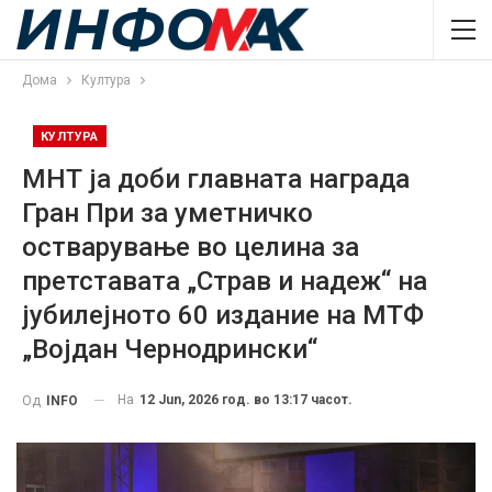
Дома
Култура
КУЛТУРА
МНТ ја доби главната награда
Гран При за уметничко
остварување во целина за
претставата „Страв и надеж“ на
јубилејното 60 издание на МТФ
„Војдан Чернодрински“
На
12 Jun, 2026 год. во 13:17 часот.
Од
INFO