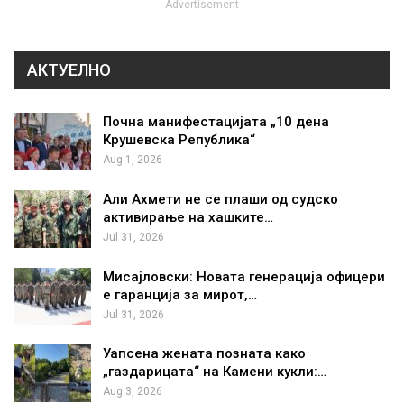
- Advertisement -
АКТУЕЛНО
Почна манифестацијата „10 дена
Крушевска Република“
Aug 1, 2026
Али Ахмети не се плаши од судско
активирање на хашките…
Jul 31, 2026
Мисајловски: Новата генерација офицери
е гаранција за мирот,…
Jul 31, 2026
Уапсена жената позната како
„газдарицата“ на Камени кукли:…
Aug 3, 2026