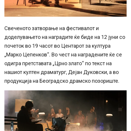
Свеченото затворање на фестивалот и
доделувањето на наградите ќе биде на 12 јуни со
почеток во 19 часот во Центарот за култура
„Марко Цепенков“. Во чест на наградените ќе се
одигра претставата „Црно злато“ по текст на
нашиот култен драматург, Дејан Дуковски, а во
продукција на Београдско драмско позориште.