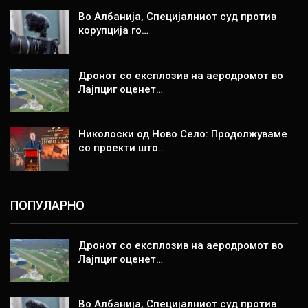
Во Албанија, Специјалниот суд против
корупција го…
Дронот со експлозив на аеродромот во
Лајпциг оценет…
Николоски од Ново Село: Продолжуваме
со проекти што…
ПОПУЛАРНО
Дронот со експлозив на аеродромот во
Лајпциг оценет…
Во Албанија, Специјалниот суд против