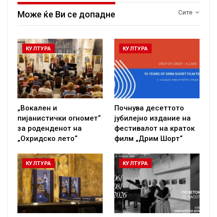
Сите
Може ќе Ви се допадне
КУЛТУРА
КУЛТУРА
„Вокален и
Почнува десеттото
пијанистички огномет“
јубилејно издание на
за роденденот на
фестивалот на краток
„Охридско лето“
филм „Дрим Шорт“
КУЛТУРА
КУЛТУРА