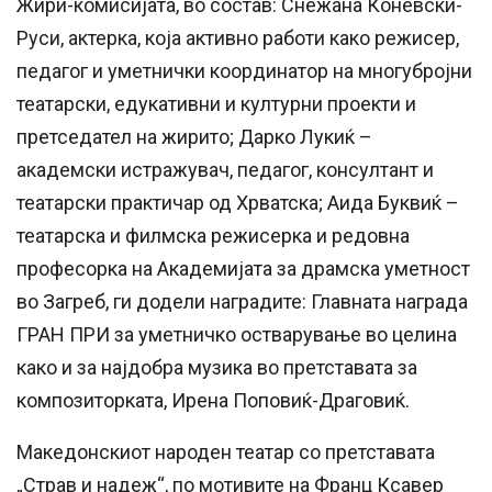
Жири-комисијата, во состав: Снежана Коневски-
Руси, актерка, која активно работи како режисер,
педагог и уметнички координатор на многубројни
театарски, едукативни и културни проекти и
претседател на жирито; Дарко Лукиќ –
академски истражувач, педагог, консултант и
театарски практичар од Хрватска; Аида Буквиќ –
театарска и филмска режисерка и редовна
професорка на Академијата за драмска уметност
во Загреб, ги додели наградите: Главната награда
ГРАН ПРИ за уметничко остварување во целина
како и за најдобра музика во претставата за
композиторката, Ирена Поповиќ-Драговиќ.
Македонскиот народен театар со претставата
„Страв и надеж“, по мотивите на Франц Ксавер