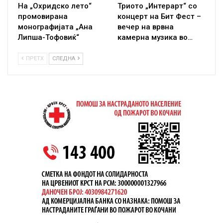
На „Охридско лето“
Триото „Интерарт“ со
промовирана
концерт на Бит Фест –
монографијата „Ана
вечер на врвна
Липша-Тофовиќ“
камерна музика во…
ПРЕТХ
СЛЕДНА