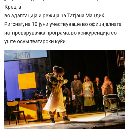
Крец, а
во адаптација и режија на Татјана Мандиќ
Ригонат, на 10 јуни учествуваше во официјалната
натпреварувачка програма, во конкуренција со
уште осум театарски куќи.