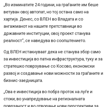
„Во изминатите 24 години, на граѓаните им беше
ветуван овој автопат, но тој остана само на
хартија. Денес, со ВЛЕН во Владата и со
ангажманот на нашите претставници во
државните институции, овој проект станува
реалност“, се наведува во соопштението.
Од ВЛЕН истакнуваат дека не станува збор само
за инвестиција во патна инфраструктура, туку и за
стратешко поврзување со Косово, економски
развој и создавање нови можности за граѓаните и
бизнис-заедницата.
„Ова е инвестиција во побрз проток на луѓе и
стоки, во унапредување на регионалната
поврзаност и во отворање нови перспективи за