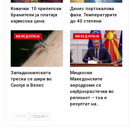
Ковачки: 10 прилепски
Денес портокалова
бранители ја платија
фаза: Температурите
највисока цена
до 40 степени
МАКЕДОНИЈА
МАКЕДОНИЈА
Западнонилската
Мицкоски:
треска се шири во
Македонските
Скопје и Велес
аеродроми се
најбрзорастечки во
регионот – тоа е
резултат на…
ПРЕТХ
СЛЕДНА