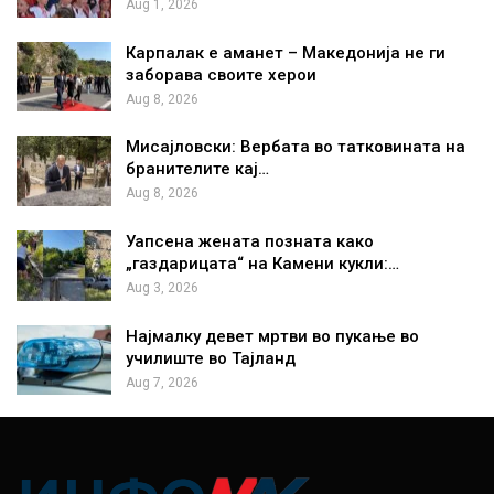
Aug 1, 2026
Карпалак е аманет – Македонија не ги
заборава своите херои
Aug 8, 2026
Мисајловски: Вербата во татковината на
бранителите кај…
Aug 8, 2026
Уапсена жената позната како
„газдарицата“ на Камени кукли:…
Aug 3, 2026
Најмалку девет мртви во пукање во
училиште во Тајланд
Aug 7, 2026