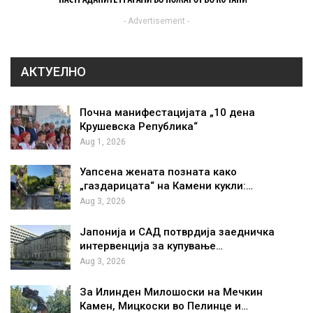
- Advertisement -
АКТУЕЛНО
Почна манифестацијата „10 дена
Крушевска Република“
Aug 1, 2026
Уапсена жената позната како
„газдарицата“ на Камени кукли:…
Aug 3, 2026
Јапонија и САД потврдија заедничка
интервенција за купување…
Aug 3, 2026
За Илинден Милошоски на Мечкин
Камен, Мицкоски во Пелинце и…