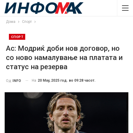
Дома
Спорт
СПОРТ
Ас: Модриќ доби нов договор, но
со ново намалување на платата и
статус на резерва
На
20 May, 2025 год. во 09:28 часот.
Од
INFO