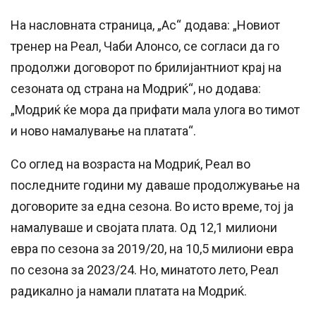
На насловната страница, „Ас“ додава: „Новиот
тренер на Реал, Чаби Алонсо, се согласи да го
продолжи договорот по брилијантниот крај на
сезоната од страна на Модриќ“, но додава:
„Модриќ ќе мора да прифати мала улога во тимот
и ново намалување на платата“.
Со оглед на возраста на Модриќ, Реал во
последните години му даваше продолжување на
договорите за една сезона. Во исто време, тој ја
намалуваше и својата плата. Од 12,1 милиони
евра по сезона за 2019/20, на 10,5 милиони евра
по сезона за 2023/24. Но, минатото лето, Реал
радикално ја намали платата на Модриќ.