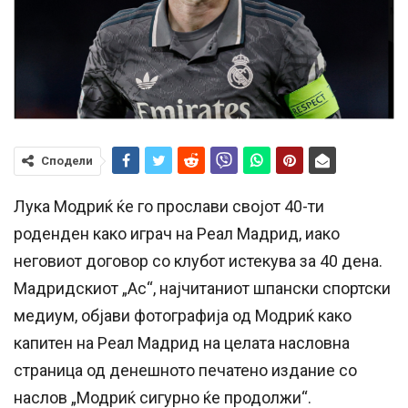
Сподели
Лука Модриќ ќе го прослави својот 40-ти
роденден како играч на Реал Мадрид, иако
неговиот договор со клубот истекува за 40 дена.
Мадридскиот „Ас“, најчитаниот шпански спортски
медиум, објави фотографија од Модриќ како
капитен на Реал Мадрид на целата насловна
страница од денешното печатено издание со
наслов „Модриќ сигурно ќе продолжи“.