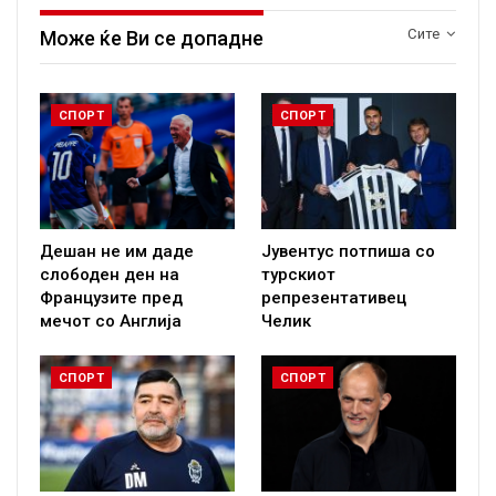
Сите
Може ќе Ви се допадне
СПОРТ
СПОРТ
Дешан не им даде
Јувентус потпиша со
слободен ден на
турскиот
Французите пред
репрезентативец
мечот со Англија
Челик
СПОРТ
СПОРТ