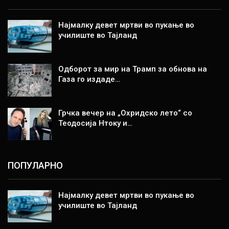
Најмалку девет мртви во пукање во
училиште во Тајланд
Одборот за мир на Трамп за обнова на
Газа го издаде…
Грчка вечер на „Охридско лето“ со
Теодосија Нтоку и…
ПОПУЛАРНО
Најмалку девет мртви во пукање во
училиште во Тајланд