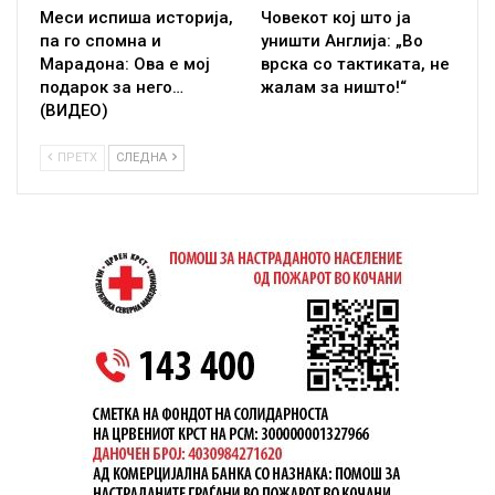
Меси испиша историја,
Човекот кој што ја
па го спомна и
уништи Англија: „Во
Марадона: Ова е мој
врска со тактиката, не
подарок за него…
жалам за ништо!“
(ВИДЕО)
ПРЕТХ
СЛЕДНА