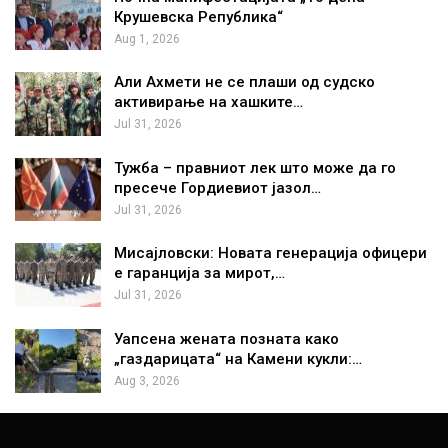
Крушевска Република“
Aug 1, 2026
Али Ахмети не се плаши од судско
активирање на хашките…
Jul 31, 2026
Тужба – правниот лек што може да го
пресече Гордиевиот јазол…
Jul 31, 2026
Мисајловски: Новата генерација офицери
е гаранција за мирот,…
Jul 31, 2026
Уапсена жената позната како
„газдарицата“ на Камени кукли:…
Aug 3, 2026