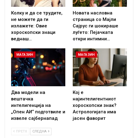
Колку и да се трудите,
Новата насловна
не можете да ги
страница со Мајли
излажете: Овие
Сајрус ги шокираше
хороскопски знаци
луѓето: Пејачката
веднаш…
откри интимни…
МАГАЗИН
МАГАЗИН
Два модели на
Кој е
вештачка
најинтелигентниот
интелигенција на
хороскопски знак?
„Опен АИ“ подготвиле и
Астрологијата има
извеле сајбернапад
јасен фаворит
ПРЕТХ
СЛЕДНА