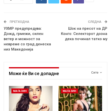
ПРЕТХОДНА
СЛЕДНА
УХМР предупредува:
Шок на пресот на ДР
Дожд, грмежи, силен
Конго: Селекторот дозна
ветер и можност за
дека починал татко му
невреме со град денеска
низ Македонија
Сите
Може ќе Ви се допадне
МАГАЗИН
МАГАЗИН