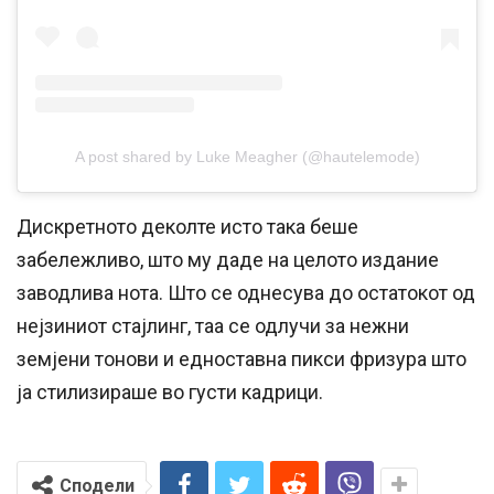
A post shared by Luke Meagher (@hautelemode)
Дискретното деколте исто така беше
забележливо, што му даде на целото издание
заводлива нота. Што се однесува до остатокот од
нејзиниот стајлинг, таа се одлучи за нежни
земјени тонови и едноставна пикси фризура што
ја стилизираше во густи кадрици.
Сподели