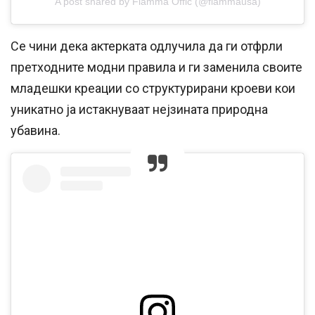
A post shared by Fiamma Offic (@fiammausa)
Се чини дека актерката одлучила да ги отфрли
претходните модни правила и ги заменила своите
младешки креации со структурирани кроеви кои
уникатно ја истакнуваат нејзината природна
убавина.