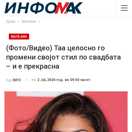
Дома
Магазин
МАГАЗИН
(Фото/Видео) Таа целосно го
промени својот стил по свадбата
– и е прекрасна
На
2 Jul, 2026 год. во 09:50 часот.
Од
INFO