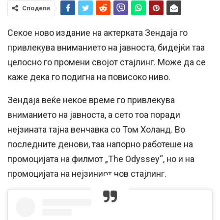
Сподели
Секое ново издание на актерката Зендаја го
привлекува вниманието на јавноста, бидејќи таа
целосно го промени својот стајлинг. Може да се
каже дека го подигна на повисоко ниво.
Зендаја веќе некое време го привлекува
вниманието на јавноста, а сето тоа поради
нејзината тајна венчавка со Том Холанд. Во
последните денови, таа напорно работеше на
промоцијата на филмот „The Odyssey“, но и на
промоцијата на нејзиниот нов стајлинг.