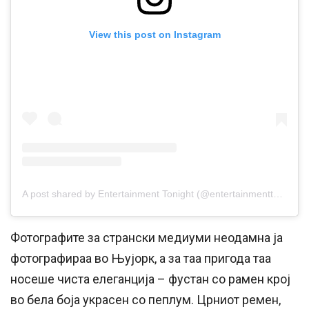
View this post on Instagram
A post shared by Entertainment Tonight (@entertainmenttonight)
Фотографите за странски медиуми неодамна ја
фотографираа во Њујорк, а за таа пригода таа
носеше чиста елеганција – фустан со рамен крој
во бела боја украсен со пеплум. Црниот ремен,