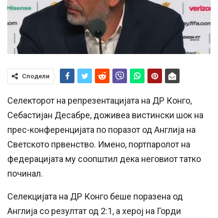
Сподели
Селекторот на репрезентацијата на ДР Конго,
Себастијан Десабре, доживеа вистински шок на
прес-конференцијата по поразот од Англија на
Светското првенство. Имено, портпаролот на
федерацијата му соопштил дека неговиот татко
починал.
Селекцијата на ДР Конго беше поразена од
Англија со резултат од 2:1, а херој на Горди