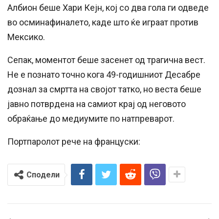
Албион беше Хари Кејн, кој со два гола ги одведе
во осминафиналето, каде што ќе играат против
Мексико.
Сепак, моментот беше засенет од трагична вест.
Не е познато точно кога 49-годишниот Десабре
дознал за смртта на својот татко, но веста беше
јавно потврдена на самиот крај од неговото
обраќање до медиумите по натпреварот.
Портпаролот рече на француски:
Сподели