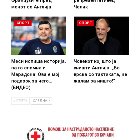
Французите пред
репрезентативец
мечот со Англија
Челик
СПОРТ
СПОРТ
Меси испиша историја,
Човекот кој што ја
па го спомна и
уништи Англија: „Во
Марадона: Ова е мој
врска со тактиката, не
подарок за него…
жалам за ништо!“
(ВИДЕО)
ПРЕТХ
СЛЕДНА