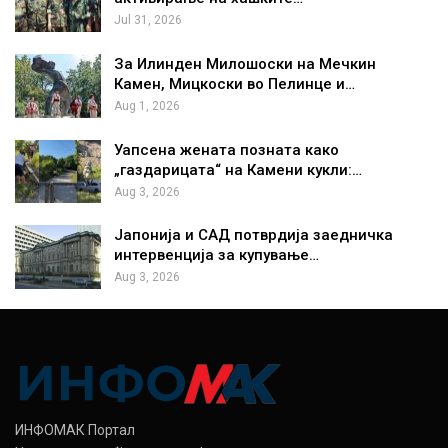
Jul 31, 2026
За Илинден Милошоски на Мечкин
Камен, Мицкоски во Пелинце и…
Aug 1, 2026
Уапсена жената позната како
„газдарицата“ на Камени кукли:…
Aug 3, 2026
Јапонија и САД потврдија заедничка
интервенција за купување…
Aug 3, 2026
ИНФОМАК Портал