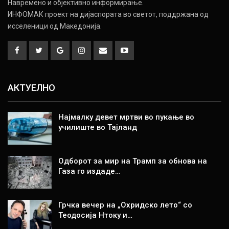
Навремено и објективно информирање.
ИНФОМАК проект на дијаспората во светот, поддржана од
исселеници од Македонија.
АКТУЕЛНО
Најмалку девет мртви во пукање во
училиште во Тајланд
Одборот за мир на Трамп за обнова на
Газа го издаде…
Грчка вечер на „Охридско лето“ со
Теодосија Нтоку и…