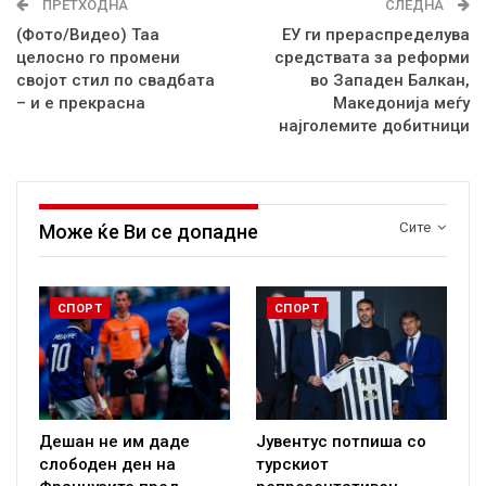
ПРЕТХОДНА
СЛЕДНА
(Фото/Видео) Таа
ЕУ ги прераспределува
целосно го промени
средствата за реформи
својот стил по свадбата
во Западен Балкан,
– и е прекрасна
Македонија меѓу
најголемите добитници
Сите
Може ќе Ви се допадне
СПОРТ
СПОРТ
Дешан не им даде
Јувентус потпиша со
слободен ден на
турскиот