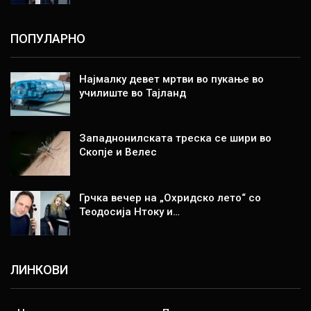
ПОПУЛАРНО
Најмалку девет мртви во пукање во
училиште во Тајланд
Западнонилската треска се шири во
Скопје и Велес
Грчка вечер на „Охридско лето“ со
Теодосија Нтоку и…
ЛИНКОВИ