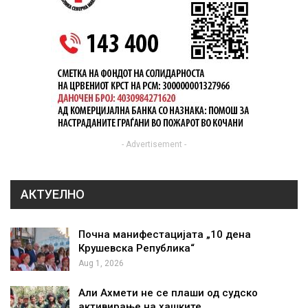
- Advertisement -
АКТУЕЛНО
Почна манифестацијата „10 дена
Крушевска Република“
Aug 1, 2026
Али Ахмети не се плаши од судско
активирање на хашките…