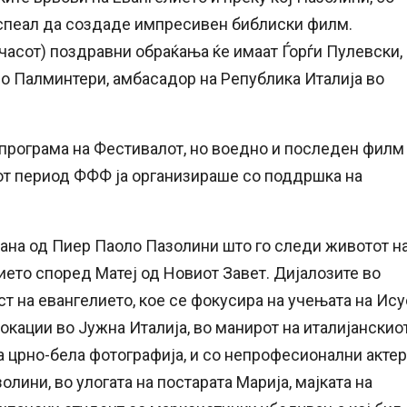
 успеал да создаде импресивен библиски филм.
 часот) поздравни обраќања ќе имаат Ѓорѓи Пулевски,
ло Палминтери, амбасадор на Република Италија во
 програма на Фестивалот, но воедно и последен филм
от период ФФФ ја организираше со поддршка на
рана од Пиер Паоло Пазолини што го следи животот н
ието според Матеј од Новиот Завет. Дијалозите во
т на евангелието, кое се фокусира на учењата на Ису
окации во Јужна Италија, во манирот на италијанскио
 црно-бела фотографија, и со непрофесионални актер
олини, во улогата на постарата Марија, мајката на