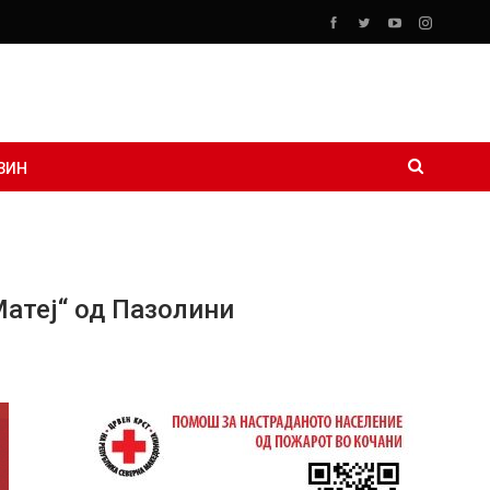
ЗИН
атеј“ од Пазолини