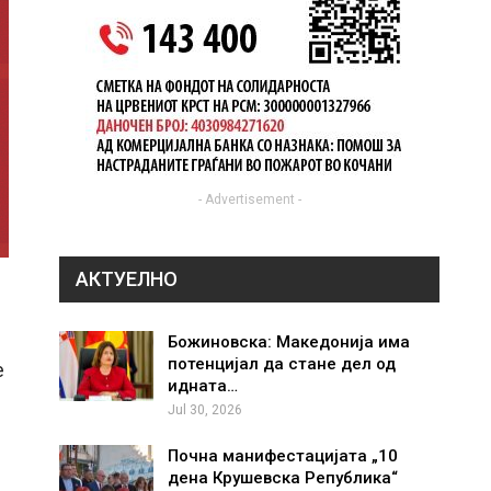
- Advertisement -
АКТУЕЛНО
Божиновска: Македонија има
потенцијал да стане дел од
е
идната…
Jul 30, 2026
Почна манифестацијата „10
дена Крушевска Република“