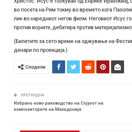
Христос. Исус е толкуван од Енрике Иразоквај,
во посета на Рим токму во времето кога Пазолин
лик во наредниот негов филм. Неговиот Исус го 
против војните, дебатира против материјализмот
(Билетите за сето време на оджување на Фестив
денари по проекција.)
Сподели
ПРЕТХОДНА
Избрано ново раководство на Сојузот на
композиторите на Македонија