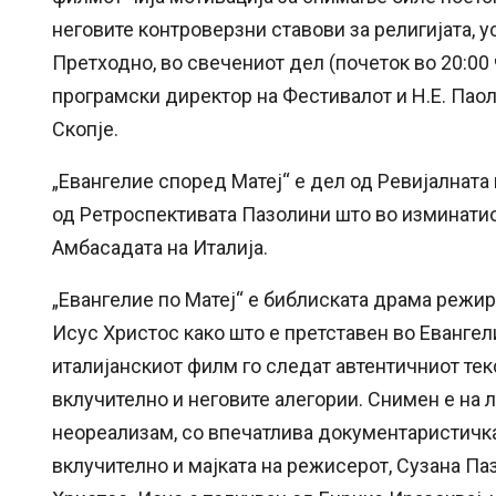
неговите контроверзни ставови за религијата,
Претходно, во свечениот дел (почеток во 20:00
програмски директор на Фестивалот и Н.Е. Пао
Скопје.
„Евангелие според Матеј“ е дел од Ревијалната
од Ретроспективата Пазолини што во изминати
Амбасадата на Италија.
„Евангелие по Матеј“ е библиската драма режи
Исус Христос како што е претставен во Евангел
италијанскиот филм го следат автентичниот текс
вклучително и неговите алегории. Снимен e на л
неореализам, со впечатлива документаристичка
вклучително и мајката на режисерот, Сузана Паз