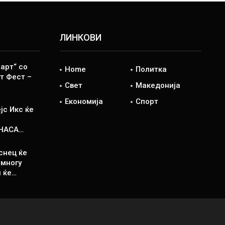
ЛИНКОВИ
арт“ со
Home
Политка
т Фест –
Свет
Македонија
Економија
Спорт
јс Икс ќе
 НАСА…
снец ќе
 многу
н ќе…