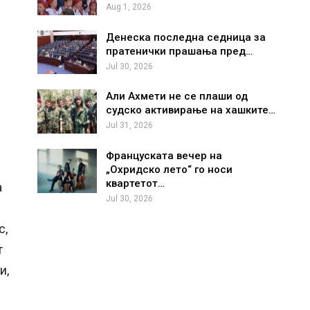
Aug 1, 2026
Денеска последна седница за
пратенички прашања пред…
Jul 30, 2026
Али Ахмети не се плаши од
судско активирање на хашките…
Jul 31, 2026
Француската вечер на
„Охридско лето“ го носи
квартетот…
а
Jul 30, 2026
с,
т
и,