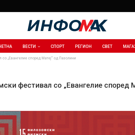
ЧЕТНА
ВЕСТИ
СПОРТ
РЕГИОН
СВЕТ
МАГА
 со „Евангелие според Матеј“ од Пазолини
ски фестивал со „Евангелие според М