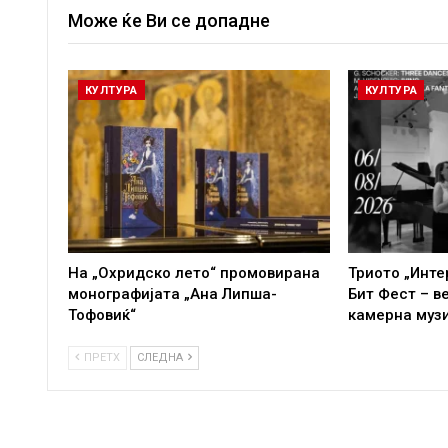
Може ќе Ви се допадне
КУЛТУРА
КУЛТУРА
На „Охридско лето“ промовирана
Триото „Инте
монографијата „Ана Липша-
Бит Фест – в
Тофовиќ“
камерна муз
ПРЕТХ
СЛЕДНА