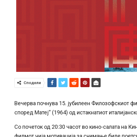
Сподели
Вечерва почнува 15. јубилеен Филозофскиот фи
според Матеј“ (1964) од истакнатиот италијанс
Со почеток од 20:30 часот во кино-салата на Ки
филмот чија мотивација за снимање биле поетск