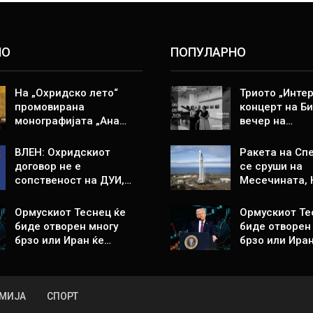
НО
ПОПУЛАРНО
На „Охридско лето“
Триото „Интер
промовирана
концерт на Би
монографијата „Ана…
вечер на…
ВЛЕН: Охридскиот
Ракета на Спе
договор не е
се сруши на
сопственост на ДУИ,…
Месечината,
Ормускиот Теснец ќе
Ормускиот Те
биде отворен многу
биде отворен
брзо или Иран ќе…
брзо или Ира
МИЈА
СПОРТ