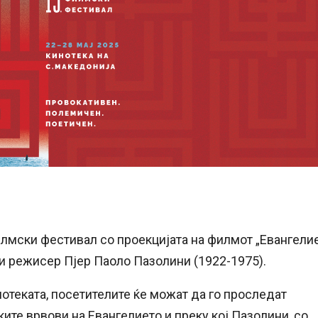
лмски фестивал со проекцијата на филмот „Евангели
ки режисер Пјер Паоло Пазолини (1922-1975).
нотеката, посетителите ќе можат да го проследат
ите врвови на Евангелието и преку кој Пазолини, со