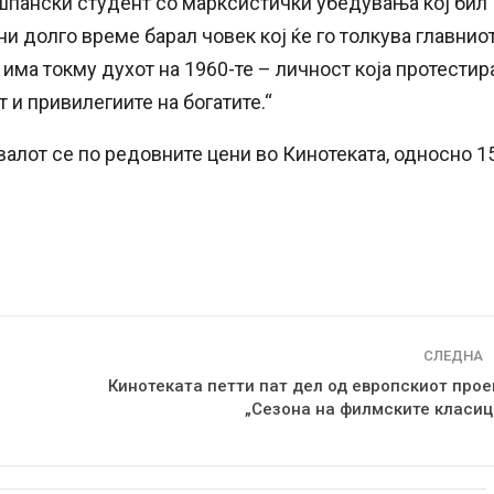
 шпански студент со марксистички убедувања кој бил
и долго време барал човек кој ќе го толкува главнио
има токму духот на 1960-те – личност која протестир
 и привилегиите на богатите.“
алот се по редовните цени во Кинотеката, односно 1
СЛЕДНА
Кинотеката петти пат дел од европскиот прое
„Сезона на филмските класиц