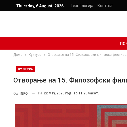
Технологија
Контакт
Thursday, 6 August, 2026
ПО
Дома
Култура
Oтворање на 15. Филозофски филмски фестивал
КУЛТУРА
Oтворање на 15. Филозофски филм
На
22 May, 2025 год. во 11:25 часот.
Од
INFO