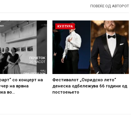
ПОВЕЌЕ ОД АВТОРОТ
КУЛТУРА
рарт“ со концерт на
Фестивалот „Охридско лето“
ечер на врвна
денеска одбележува 66 години од
ика во…
постоењето