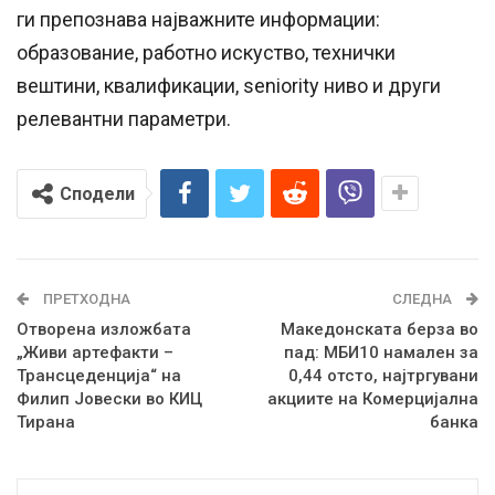
ги препознава најважните информации:
образование, работно искуство, технички
вештини, квалификации, seniority ниво и други
релевантни параметри.
Сподели
ПРЕТХОДНА
СЛЕДНА
Отворена изложбата
Македонската берза во
„Живи артефакти –
пад: МБИ10 намален за
Трансцеденција“ на
0,44 отсто, најтргувани
Филип Јовески во КИЦ
акциите на Комерцијална
Тирана
банка