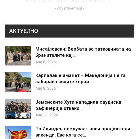
- Advertisement -
АКТУЕЛНО
Мисајловски: Вербата во татковината на
бранителите кај…
Aug 8, 2026
Карпалак е аманет – Македонија не ги
заборава своите херои
Aug 8, 2026
Јеменските Хути нападнаа саудиска
рафинерија откако…
Aug 10, 2026
По Илинден следуваат нови продолжени
викенди: Еве кога се…