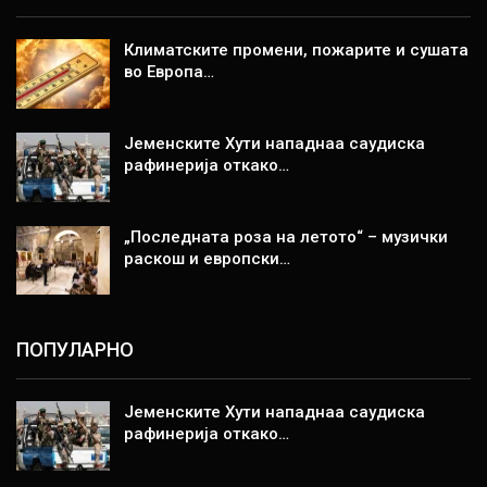
Климатските промени, пожарите и сушата
во Европа…
Јеменските Хути нападнаа саудиска
рафинерија откако…
„Последната роза на летото“ – музички
раскош и европски…
ПОПУЛАРНО
Јеменските Хути нападнаа саудиска
рафинерија откако…