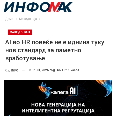
Дома
Македонија
МАКЕДОНИЈА
AI во HR повеќе не е иднина туку
нов стандард за паметно
вработување
На
7 Jul, 2026 год. во 15:11 часот.
Од
INFO