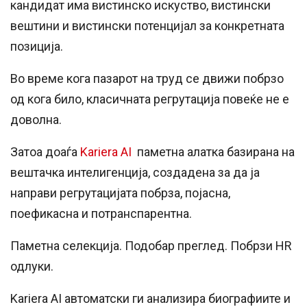
кандидат има вистинско искуство, вистински
вештини и вистински потенцијал за конкретната
позиција.
Во време кога пазарот на труд се движи побрзо
од кога било, класичната регрутација повеќе не е
доволна.
Затоа доаѓа
Kariera AI
паметна алатка базирана на
вештачка интелигенција, создадена за да ја
направи регрутацијата побрза, појасна,
поефикасна и потранспарентна.
Паметна селекција. Подобар преглед. Побрзи HR
одлуки.
Kariera AI автоматски ги анализира биографиите и