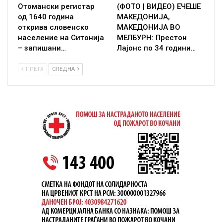
Отомански регистар
(ФОТО | ВИДЕО) ЕЧЕШЕ
од 1640 година
МАКЕДОНИЈА,
открива словенско
МАКЕДОНИЈА ВО
население на Ситонија
МЕЛБУРН: Престон
– запишани…
Лајонс по 34 години…
ПРЕТХ
СЛЕДНА