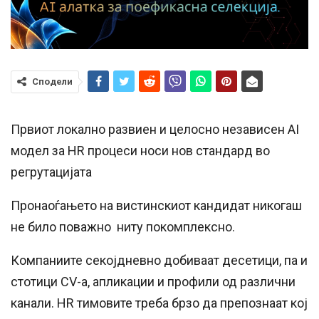
Сподели
Првиот локално развиен и целосно независен AI
модел за HR процеси носи нов стандард во
регрутацијата
Пронаоѓањето на вистинскиот кандидат никогаш
не било поважно ниту покомплексно.
Компаниите секојдневно добиваат десетици, па и
стотици CV-а, апликации и профили од различни
канали. HR тимовите треба брзо да препознаат кој