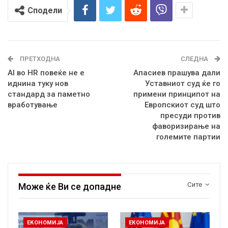
Сподели
ПРЕТХОДНА
СЛЕДНА
AI во HR повеќе не е
Апасиев прашува дали
иднина туку нов
Уставниот суд ќе го
стандард за паметно
примени принципот на
вработување
Европскиот суд што
пресуди против
фаворизирање на
големите партии
Сите
Може ќе Ви се допадне
ЕКОНОМИЈА
ЕКОНОМИЈА