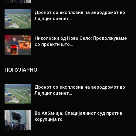
Дронот со експлозив на аеродромот во
Лајпциг оценет…
Николоски од Ново Село: Продолжуваме
со проекти што…
ПОПУЛАРНО
Дронот со експлозив на аеродромот во
Лајпциг оценет…
Во Албанија, Специјалниот суд против
корупција го…