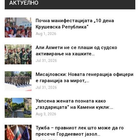
АКТУЕЛНО
Почна манифестацијата „10 дена
Крушевска Република“
Aug 1, 2026
Али Ахмети не се плаши од судско
активирање на хашките…
Jul 31, 2026
Мисајловски: Новата генерација офицери
е гаранција за мирот,…
Jul 31, 2026
Уапсена жената позната како
„газдарицата“ на Камени кукли:…
Aug 3, 2026
Тужба – правниот лек што може да го
пресече Гордиевиот јазол…