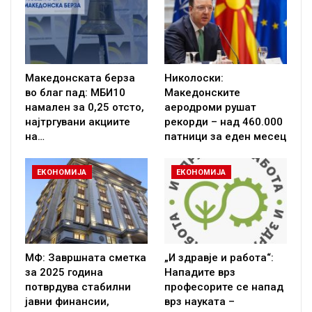
Македонската берза
Николоски:
во благ пад: МБИ10
Македонските
намален за 0,25 отсто,
аеродроми рушат
најтргувани акциите
рекорди – над 460.000
на…
патници за еден месец
ЕКОНОМИЈА
ЕКОНОМИЈА
МФ: Завршната сметка
„И здравје и работа“:
за 2025 година
Нападите врз
потврдува стабилни
професорите се напад
јавни финансии,
врз науката –