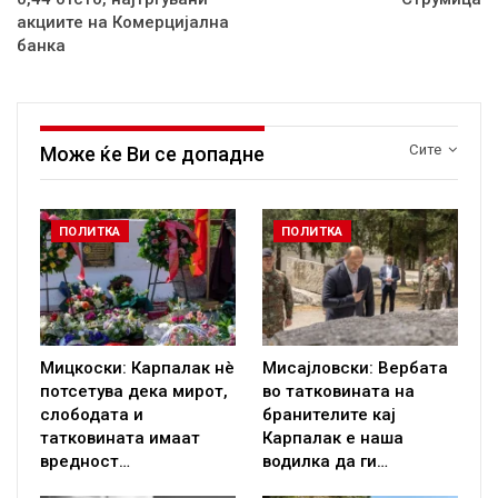
акциите на Комерцијална
банка
Сите
Може ќе Ви се допадне
ПОЛИТКА
ПОЛИТКА
Мицкоски: Карпалак нè
Мисајловски: Вербата
потсетува дека мирот,
во татковината на
слободата и
бранителите кај
татковината имаат
Карпалак е наша
вредност…
водилка да ги…