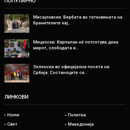
ПОПУЛАРНО
Мисајловски: Вербата во татковината на
бранителите кај…
Мицкоски: Карпалак нè потсетува дека
мирот, слободата и…
Зеленски во официјална посета на
Србија: Состаноците се…
ЛИНКОВИ
Home
Политка
Свет
Македонија