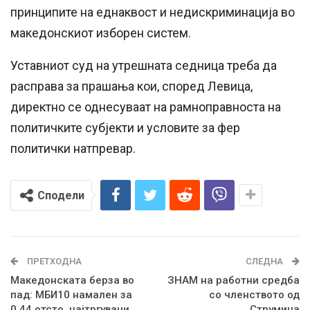
принципите на еднаквост и недискриминација во
македонскиот изборен систем.
Уставниот суд на утрешната седница треба да
расправа за прашања кои, според Левица,
директно се однесуваат на рамноправноста на
политичките субјекти и условите за фер
политички натпревар.
Сподели
ПРЕТХОДНА
СЛЕДНА
Македонската берза во
ЗНАМ на работни средба
пад: МБИ10 намален за
со членството од
0,44 отсто, најтргувани
Струмица