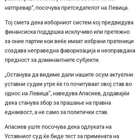
натпревар”, посочува претседателот на Левица.
Тој смета дека изборниот систем кој предвидува
финансиска поддршка исклучиво или претежно
за оние партии кои веќе имаат избрани пратеници
создава неправедна фаворизација и неоправдана
предност за доминантните субјекти.
„Останува да видиме дали нашите осум актуелни
уставни судии утре ќе го почитуваат овој став во
однос на Левица“, наведува Апасиев, додавајќи
дека станува збор за прашање на правна
еднаквост, а не само за политички став.
Апасиев уште посочува дека одлуката на
Уставниот суд ќе биде тест за примената на