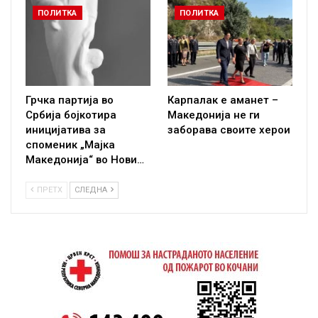
ПОЛИТКА
ПОЛИТКА
Грчка партија во
Карпалак е аманет –
Србија бојкотира
Македонија не ги
иницијатива за
заборава своите херои
споменик „Мајка
Македонија“ во Нови…
ПРЕТХ
СЛЕДНА