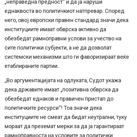
„неправедна предност“ и да ја наруши
еднаквоста во политичкиот натпревар. Според
него, овој европски правен стандард значи дека
институциите имаат обврска активно да
обезбедат рамноправни услови за учество на
сите политички субјекти, а не да дозволат
системски механизми што ги фаворизираат веќе
етаблираните партии.
,,Во аргументацијата на одлуката, Судот укажа
дека државите имаат „позитивна обврска да
обезбедат еднаков и правичен пристап до
политичките ресурси“! Тоа значи дека
институциите не смеат да бидат неутрални, туку
мораат да преземат мерки за да ја гарантираат
рамноправноста на условите за политички