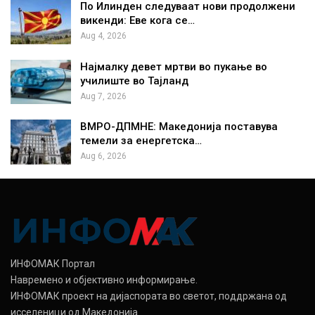
По Илинден следуваат нови продолжени
викенди: Еве кога се…
Aug 4, 2026
Најмалку девет мртви во пукање во
училиште во Тајланд
Aug 7, 2026
ВМРО-ДПМНЕ: Македонија поставува
темели за енергетска…
Aug 6, 2026
ИНФОМАК Портал
Навремено и објективно информирање.
ИНФОМАК проект на дијаспората во светот, поддржана од
исселеници од Македонија.