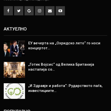
АКТУЕЛНО
ЕУ вечерта на „Охридско лето“ го носи
концертот…
„Готик Војсис“ од Велика Британија
настапија со…
„И Здравје и работа“: Рударството паѓа,
инвестициите…