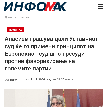
Дома
Политка
ПОЛИТКА
Апасиев прашува дали Уставниот
суд ќе го примени принципот на
Европскиот суд што пресуди
против фаворизирање на
големите партии
На
7 Jul, 2026 год. во 21:20 часот.
Од
INFO