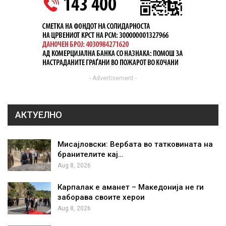
- Advertisement -
АКТУЕЛНО
Мисајловски: Вербата во татковината на
бранителите кај…
Aug 8, 2026
Карпалак е аманет – Македонија не ги
заборава своите херои
Aug 8, 2026