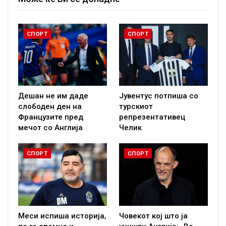
СПОРТ
СПОРТ
Дешан не им даде
Јувентус потпиша со
слободен ден на
турскиот
Французите пред
репрезентативец
мечот со Англија
Челик
СПОРТ
СПОРТ
Меси испиша историја,
Човекот кој што ја