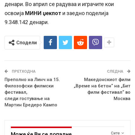
денари. Во април се радуваа и играчите кои
освоија
МИНИ џекпот
и заедно поделија
9.348.142 денари.
Сподели
ПРЕТХОДНА
СЛЕДНА
Преполно на Линч на 15.
Македонскиот филм
Филозофски филмски
„Време на бетон“ на „Бит
фестивал,
филм фестивал“ во
следи гостување на
Москва
Мартин Ередеро Кампо
Сите
Може ќе Ви се допадне