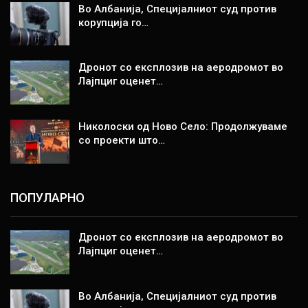
Во Албанија, Специјалниот суд против
корупција го…
Дронот со експлозив на аеродромот во
Лајпциг оценет…
Николоски од Ново Село: Продолжуваме
со проекти што…
ПОПУЛАРНО
Дронот со експлозив на аеродромот во
Лајпциг оценет…
Во Албанија, Специјалниот суд против