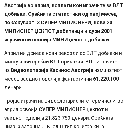
Австрија во април, исплати кон играчите за ВЛТ
добивки. Среќните статистики од овој месец
покажуваат: 3 СУПЕР МИЛИОНЕРИ, нови 20
МИЛИОНЕР ЏЕКПОТ добитници и дури 2081
играчи кои освоија МИНИ џекпот добивки.
Април ни донесе нови рекорди со ВЛТ добивки и
многу нови среќни ВЛТ приказни. ВЛТ играчите
на
Видеолотарија Касинос Австрија
изминатиот
месец заедно поделија фантастични
61.220.100
денари.
Тројца играчи на видеолотариските терминали, во
април освоија
СУПЕР
МИЛИОНЕР
џекпот
и
заедно поделија 21.823.750 денари. Среќната
низа ја започна Д.К од Штип кој играјќи ја