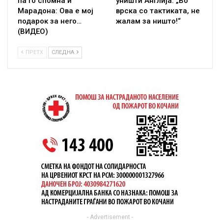
па го спомна и
уништи Англија: „Во
Марадона: Ова е мој
врска со тактиката, не
подарок за него…
жалам за ништо!“
(ВИДЕО)
ПРЕТХ
СЛЕДНА
- Advertisement -