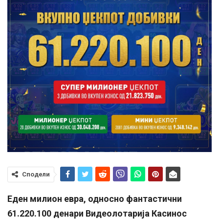
Сподели
Еден милион евра, односно фантастични
61.220.100
денари Видеолотарија Касинос