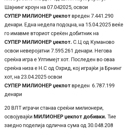
Шајнинг кроун на 07.042025, освои
СУПЕР
МИЛИОНЕР
џекпот
вреден 7.441.290
денари. Една недела подоцна, на 15.04.2025 веќе
го имавме вториот среќен добитник на
СУПЕР
МИЛИОНЕР
џекпот.
С.Ц од Куманово
освои неверојатни 7.595.261 денари. Негова
среќна игра е Ултимејт хот. Последен во оваа
среќна низа е Н.С од Охрид, кој играјќи ја Брнинг
хот, на 23.04.2025 освои
СУПЕР
МИЛИОНЕР
џекпот
вреден 6.787.199
денари
20 ВЛТ играчи станаа среќни милионери,
освојувајќи
МИЛИОНЕР џекпот добивки.
Тие
заедно поделија одлична сума од 30.048.208