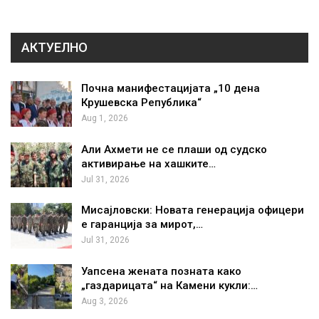
АКТУЕЛНО
Почна манифестацијата „10 дена
Крушевска Република“
Aug 1, 2026
Али Ахмети не се плаши од судско
активирање на хашките…
Jul 31, 2026
Мисајловски: Новата генерација офицери
е гаранција за мирот,…
Jul 31, 2026
Уапсена жената позната како
„газдарицата“ на Камени кукли:…
Aug 3, 2026