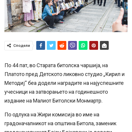
Сподели
По 44 пат, во Старата битолска чаршија, на
Платото пред Детското ликовно студио „Кирил и
Методиј“ беа додели наградите на најуспешните
учесници на затворањето на годинешното
издание на Малиот Битолски Монмартр.
По одлука на Жири комисија во име на
градоначалникот на општина Битола, заменик