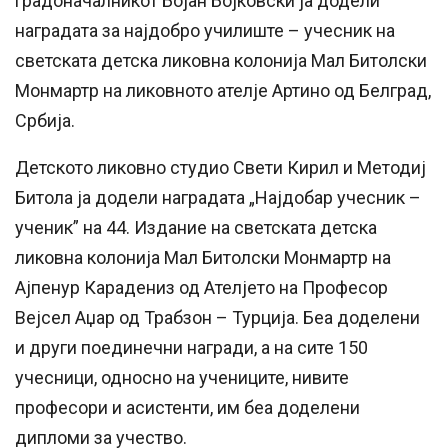
градоначалникот Бојан Бојковски ја додели
наградата за најдобро училиште – учесник на
светската детска ликовна колонија Мал Битолски
Монмартр на ликовното ателје Артино од Белград,
Србија.
Детското ликовно студио Свети Кирил и Методиј
Битола ја додели наградата „Најдобар учесник –
ученик” на 44. Издание на светската детска
ликовна колонија Мал Битолски Монмартр на
Ајпенур Карадениз од Ателјето на Професор
Вејсел Аџар од Трабзон – Турција. Беа доделени
и други поединечни награди, а на сите 150
учесници, односно на учениците, нивите
професори и асистенти, им беа доделени
дипломи за учество.