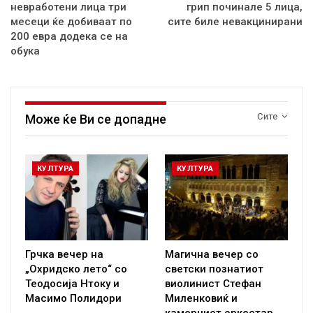
невработени лица три
грип починале 5 лица,
месеци ќе добиваат по
сите биле невакцинирани
200 евра додека се на
обука
Сите
Може ќе Ви се допадне
КУЛТУРА
КУЛТУРА
Грчка вечер на
Магична вечер со
„Охридско лето“ со
светски познатиот
Теодосија Нтоку и
виолинист Стефан
Масимо Полидори
Миленковиќ и