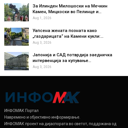
За Илинден Милошоски на Мечкин
Камен, Мицкоски во Пелинце и…
Aug 1, 2026
Уапсена жената позната како
„газдарицата“ на Камени кукли:…
Aug 3, 2026
Јапонија и САД потврдија заедничка
интервенција за купување…
Aug 3, 2026
ИНФОМАК Портал
Навремено и објективно информирање.
ИНФОМАК проект на дијаспората во светот, поддржана од