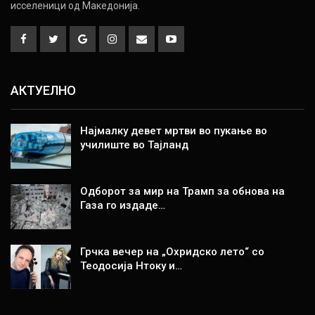
исселеници од Македонија.
АКТУЕЛНО
Најмалку девет мртви во пукање во
училиште во Тајланд
Одборот за мир на Трамп за обнова на
Газа го издаде…
Грчка вечер на „Охридско лето“ со
Теодосија Нтоку и…