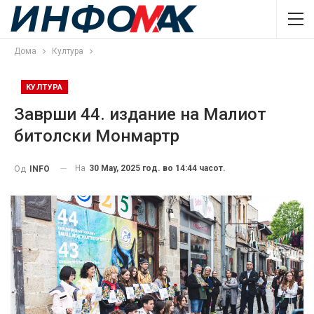
Дома
Култура
КУЛТУРА
Заврши 44. издание на Малиот
битолски Монмартр
На
30 May, 2025 год. во 14:44 часот.
Од
INFO