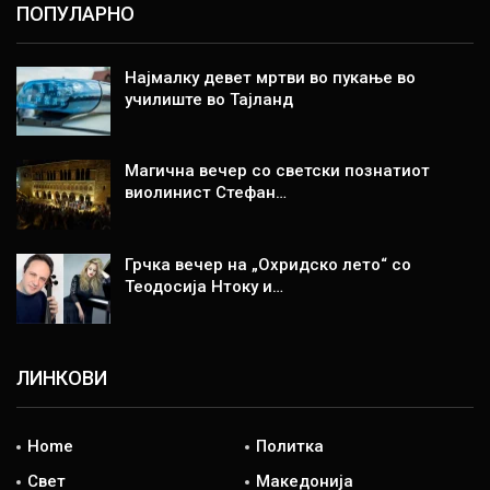
ПОПУЛАРНО
Најмалку девет мртви во пукање во
училиште во Тајланд
Магична вечер со светски познатиот
виолинист Стефан…
Грчка вечер на „Охридско лето“ со
Теодосија Нтоку и…
ЛИНКОВИ
Home
Политка
Свет
Македонија