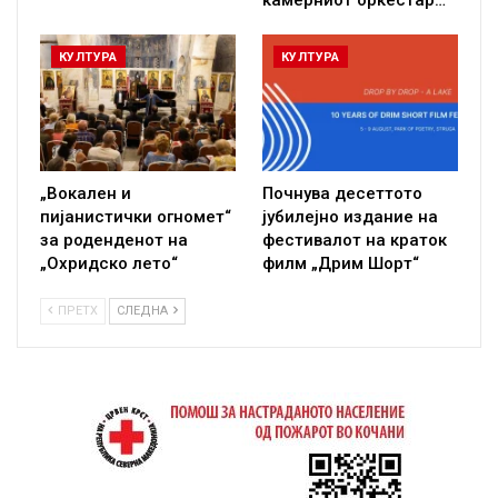
камерниот оркестар…
КУЛТУРА
КУЛТУРА
„Вокален и
Почнува десеттото
пијанистички огномет“
јубилејно издание на
за роденденот на
фестивалот на краток
„Охридско лето“
филм „Дрим Шорт“
ПРЕТХ
СЛЕДНА