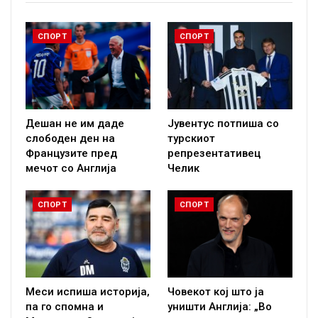
СПОРТ
СПОРТ
Дешан не им даде
Јувентус потпиша со
слободен ден на
турскиот
Французите пред
репрезентативец
мечот со Англија
Челик
СПОРТ
СПОРТ
Меси испиша историја,
Човекот кој што ја
па го спомна и
уништи Англија: „Во