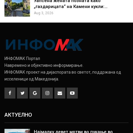
Уапсена жената позната како
„газдарицата“ на Камени кукли:…
Aug 3, 2026
ИНФОМАК Портал
Навремено и објективно информирање.
ИНФОМАК проект на дијаспората во светот, поддржана од
исселеници од Македонија.
АКТУЕЛНО
Најмалку девет мртви во пукање во