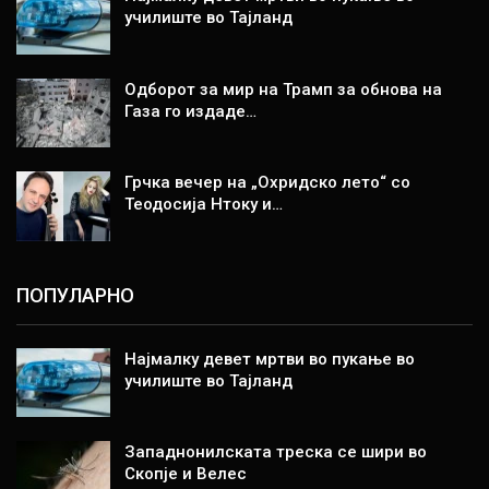
училиште во Тајланд
Одборот за мир на Трамп за обнова на
Газа го издаде…
Грчка вечер на „Охридско лето“ со
Теодосија Нтоку и…
ПОПУЛАРНО
Најмалку девет мртви во пукање во
училиште во Тајланд
Западнонилската треска се шири во
Скопје и Велес