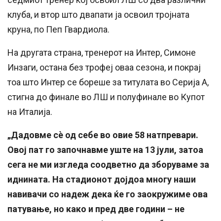
клуба, и втор што двапати ја освоил тројната
круна, по Пеп Гвардиола.
На другата страна, тренерот на Интер, Симоне
Инзаги, остана без трофеј оваа сезона, и покрај
тоа што Интер се бореше за титулата во Серија А,
стигна до финале во ЛШ и полуфинале во Купот
на Италија.
„Дадовме сè од себе во овие 58 натпревари.
Овој пат го започнавме уште на 13 јули, затоа
сега не ми изгледа соодветно да зборуваме за
иднината. На стадионот дојдоа многу наши
навивачи со надеж дека ќе го заокружиме ова
патување, но како и пред две години – не