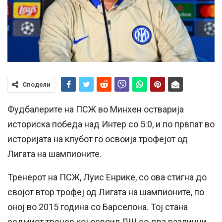
Сподели
Фудбалерите на ПСЖ во Минхен остварија
историска победа над Интер со 5:0, и по првпат во
историјата на клубот го освоија трофејот од
Лигата на шампионите.
Тренерот на ПСЖ, Луис Енрике, со ова стигна до
својот втор трофеј од Лигата на шампионите, по
оној во 2015 година со Барселона. Тој стана
седмиот тренер кој освоил ЛШ со два различни