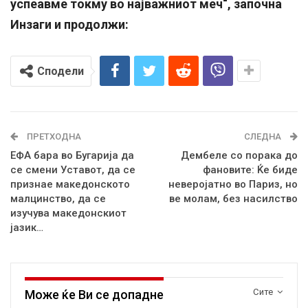
успеавме токму во најважниот меч“, започна
Инзаги и продолжи:
Сподели
ПРЕТХОДНА
СЛЕДНА
ЕФА бара во Бугарија да
Дембеле со порака до
се смени Уставот, да се
фановите: Ќе биде
признае македонското
неверојатно во Париз, но
малцинство, да се
ве молам, без насилство
изучува македонскиот
јазик…
Сите
Може ќе Ви се допадне