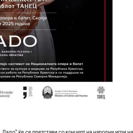
„Ладо“ ќе се претстави со концерт на народни игри на