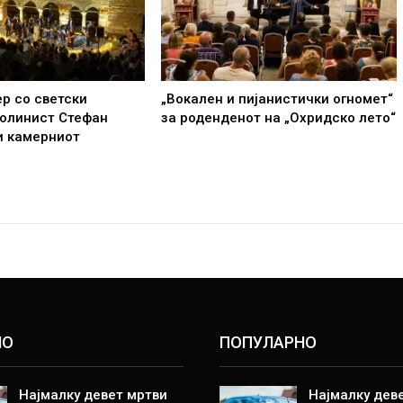
р со светски
„Вокален и пијанистички огномет“
иолинист Стефан
за роденденот на „Охридско лето“
и камерниот
НО
ПОПУЛАРНО
Најмалку девет мртви
Најмалку дев