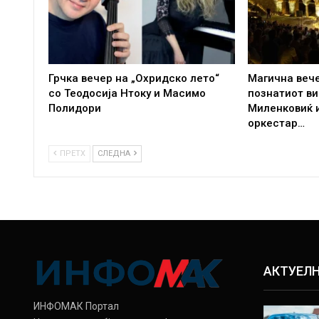
Грчка вечер на „Охридско лето“
Магична вече
со Теодосија Нтоку и Масимо
познатиот в
Полидори
Миленковиќ 
оркестар…
ПРЕТХ
СЛЕДНА
АКТУЕЛ
ИНФОМАК Портал