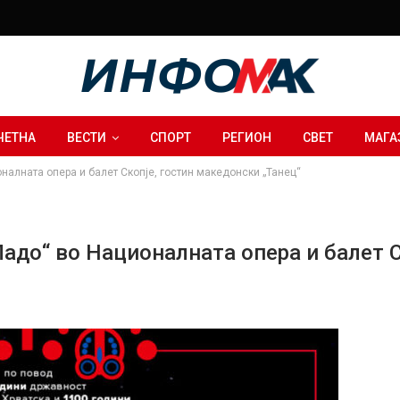
ЧЕТНА
ВЕСТИ
СПОРТ
РЕГИОН
СВЕТ
МАГА
налната опера и балет Скопје, гостин македонски „Танец“
адо“ во Националната опера и балет С