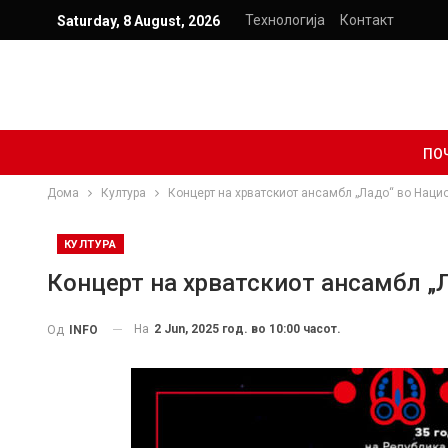
Технологија
Контакт
Saturday, 8 August, 2026
ПО
Дома
Култура
Концерт на хрватскиот ансамбл „Ладо“ во Нацио
КУЛТУРА
Концерт на хрватскиот ансамбл „Л
На
2 Jun, 2025 год. во 10:00 часот.
Од
INFO