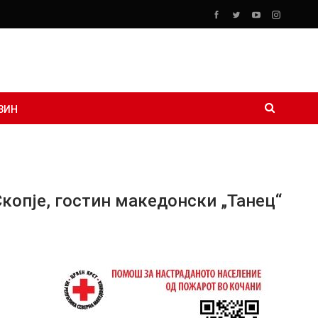
ЗИН
копје, гостин македонски „Танец“