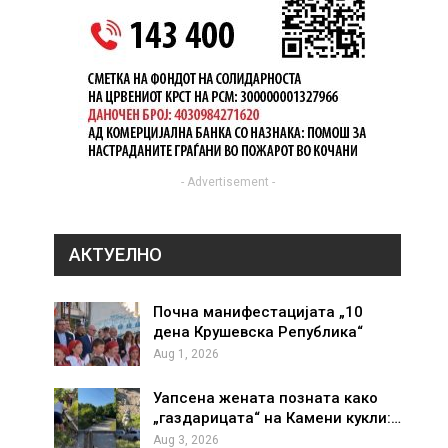
- Advertisement -
АКТУЕЛНО
Почна манифестацијата „10
дена Крушевска Република“
Aug 1, 2026
Уапсена жената позната како
„газдарицата“ на Камени кукли:…
Aug 3, 2026