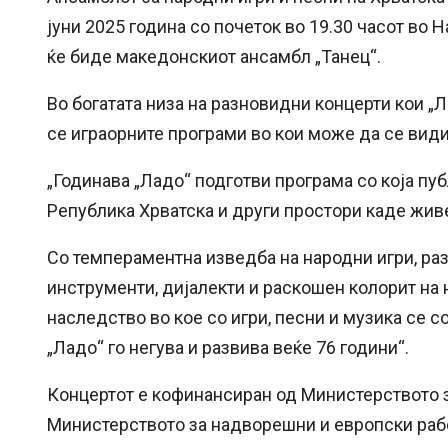
јуни 2025 година со почеток во 19.30 часот во Н
ќе биде македонскиот ансамбл „Танец“.
Во богатата низа на разновидни концерти кои „Л
се играорните програми во кои може да се види 
„Годинава „Ладо“ подготви програма со која пуб
Република Хрватска и други простори каде жив
Со темпераментна изведба на народни игри, ра
инструменти, дијалекти и раскошен колорит на 
наследство во кое со игри, песни и музика се 
„Ладо“ го негува и развива веќе 76 години“.
Концертот е кофинансиран од Министерството з
Министерството за надворешни и европски рабо