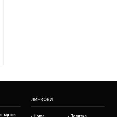
ЛИНКОВИ
ет мртви
Home
Политка