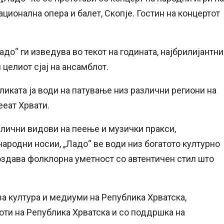
ационална опера и балет, Скопје. Гостин на концертот
адо“ ги изведува во текот на годината, најбрилијантни
целиот сјај на ансамблот.
ликата ја води на патување низ различни региони на
ееат Хрвати.
злични видови на пеење и музички пракси,
народни носии, „Ладо“ ве води низ богатото културно
создава фолклорна уметност со автентичен стил што
а култура и медиуми на Република Хрватска,
ти на Република Хрватска и со поддршка на