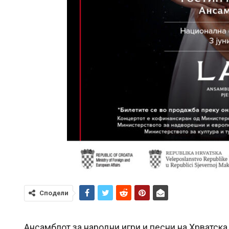
Сподели
Ансамблот за народни игри и песни на Хрватска 