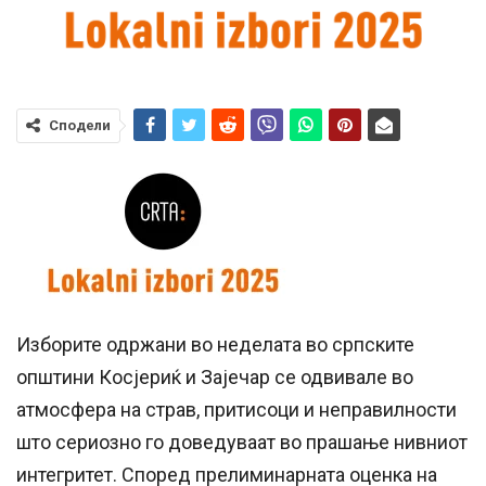
Сподели
Изборите одржани во неделата во српските
општини Косјериќ и Зајечар се одвивале во
атмосфера на страв, притисоци и неправилности
што сериозно го доведуваат во прашање нивниот
интегритет. Според прелиминарната оценка на