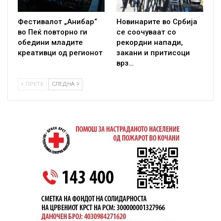
Фестивалот „Анибар“
Новинарите во Србија
во Пеќ повторно ги
се соочуваат со
обедини младите
рекордни напади,
креативци од регионот
закани и притисоци
врз…
ПРЕТХ
СЛЕДНА