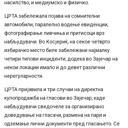
насилство, и медиумско и физичко.
ЦРТА забележала појава на сомнителни
автомобили, паралелно водење евиденции,
фотографирање ливчиња и притисоци врз
набљудувачи. Во Косјериќ, на секое четврто
избирачко место биле забележани најмалку
четири типови инциденти, додека во Зајечар на
некои локации имало и до девет различни
нерегуларности.
ЦРТА пријавила и три случаи на директна
купопродажба на гласови во Зајечар, каде
набљудувачи сведочеле за организирано
доведување на гласачи, размена на пари и
одземање лични документи пред гласањето. Се