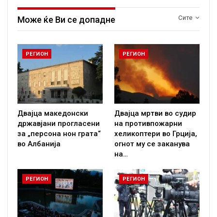
Сите
Може ќе Ви се допадне
РЕГИОН
РЕГИОН
Двајца македонски
Двајца мртви во судир
државјани прогласени
на противпожарни
за „персона нон грата“
хеликоптери во Грција,
во Албанија
огнот му се заканува
на…
РЕГИОН
РЕГИОН