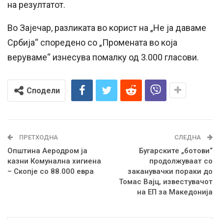
на резултатот.
Во Зајечар, разликата во корист на „Не ја даваме
Србија“ споредено со „Промената во која
веруваме“ изнесува помалку од 3.000 гласови.
Сподели
ПРЕТХОДНА
СЛЕДНА
Општина Аеродром ја
Бугарските „ботови“
казни Комунална хигиена
продолжуваат со
– Скопје со 88.000 евра
заканувачки пораки до
Томас Вајц, известувачот
на ЕП за Македонија