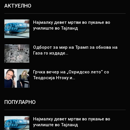
АКТУЕЛНО
Најмалку девет мртви во пукање во
училиште во Тајланд
Одборот за мир на Трамп за обнова на
Газа го издаде…
Грчка вечер на „Охридско лето“ со
Теодосија Нтоку и…
ПОПУЛАРНО
Најмалку девет мртви во пукање во
училиште во Тајланд