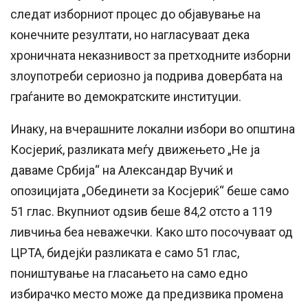
следат изборниот процес до објавување на
конечните резултати, но нагласуваат дека
хроничната неказнивост за претходните изборни
злоупотреби сериозно ја подрива довербата на
граѓаните во демократските институции.
Инаку, на вчерашните локални избори во општина
Косјериќ, разликата меѓу движењето „Не ја
даваме Србија“ на Александар Вучиќ и
опозицијата „Обединети за Косјериќ“ беше само
51 глас. Вкупниот одѕив беше 84,2 отсто а 119
ливчиња беа неважечки. Како што посочуваат од
ЦРТА, бидејќи разликата е само 51 глас,
поништување на гласањето на само едно
избирачко место може да предизвика промена