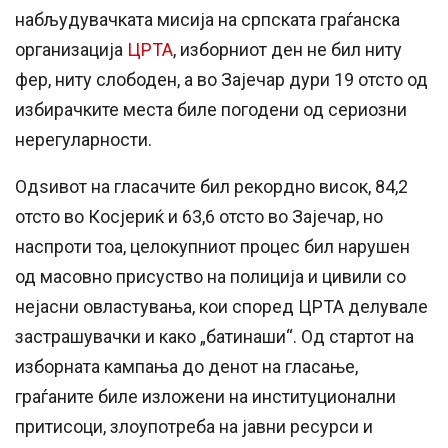
набљудувачката мисија на српската граѓанска
организација
ЦРТА
, изборниот ден не бил ниту
фер, ниту слободен, а во Зајечар дури 19 отсто од
избирачките места биле погодени од сериозни
нерегуларности.
Одѕивот на гласачите бил рекордно висок, 84,2
отсто во Косјериќ и 63,6 отсто во Зајечар, но
наспроти тоа, целокупниот процес бил нарушен
од масовно присуство на полиција и цивили со
нејасни овластувања, кои според ЦРТА делувале
застрашувачки и како „батинаши“. Од стартот на
изборната кампања до денот на гласање,
граѓаните биле изложени на институционални
притисоци, злоупотреба на јавни ресурси и