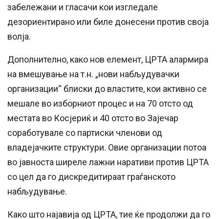
забележани и гласачи кои изгледале
дезориентирано или биле донесени против своја
волја.
Дополнително, како нов елемент, ЦРТА алармира
на вмешување на т.н. „нови набљудувачки
организации“ блиски до властите, кои активно се
мешале во изборниот процес и на 70 отсто од
местата во Косјериќ и 40 отсто во Зајечар
соработувале со партиски членови од
владејачките структури. Овие организации потоа
во јавноста ширеле лажни наративи против ЦРТА
со цел да го дискредитираат граѓанското
набљудување.
Како што најавија од ЦРТА, тие ќе продолжи да го