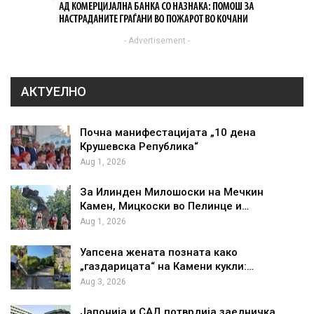
- Advertisement -
АКТУЕЛНО
Почна манифестацијата „10 дена
Крушевска Република“
Aug 1, 2026
За Илинден Милошоски на Мечкин
Камен, Мицкоски во Пелинце и…
Aug 1, 2026
Уапсена жената позната како
„газдарицата“ на Камени кукли:…
Aug 3, 2026
Јапонија и САД потврдија заедничка