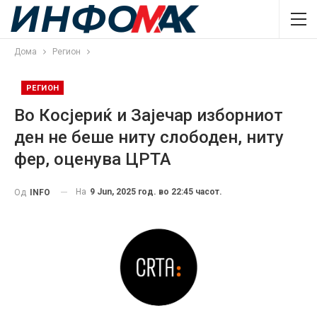
Дома
Регион
РЕГИОН
Во Косјериќ и Зајечар изборниот
ден не беше ниту слободен, ниту
фер, оценува ЦРТА
На
9 Jun, 2025 год. во 22:45 часот.
Од
INFO