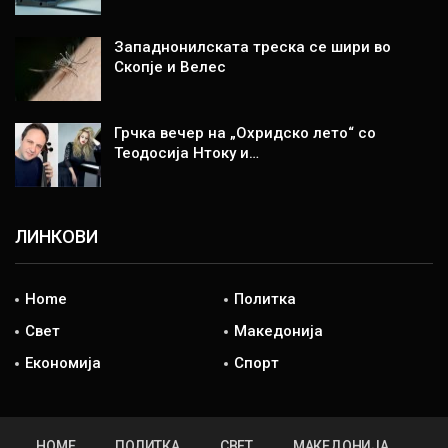
Западнонилската треска се шири во
Скопје и Велес
Грчка вечер на „Охридско лето“ со
Теодосија Нтоку и…
ЛИНКОВИ
Home
Политка
Свет
Македонија
Економија
Спорт
HOME
ПОЛИТКА
СВЕТ
МАКЕДОНИЈА