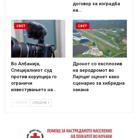
договор за изградба
на…
СВЕТ
СВЕТ
Во Албанија,
Дронот со експлозив
Специјалниот суд
на аеродромот во
против корупција го
Лајпциг оценет како
ограничи
сценарио за хибридна
известувањето на…
закана
ПРЕТХ
СЛЕДНА