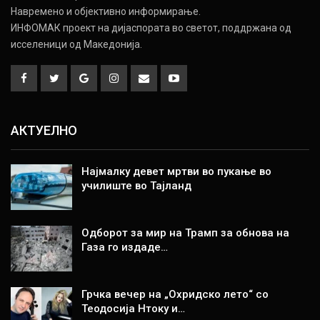
Навремено и објективно информирање.
ИНФОМАК проект на дијаспората во светот, поддржана од
исселеници од Македонија.
АКТУЕЛНО
Најмалку девет мртви во пукање во
училиште во Тајланд
Одборот за мир на Трамп за обнова на
Газа го издаде…
Грчка вечер на „Охридско лето“ со
Теодосија Нтоку и…