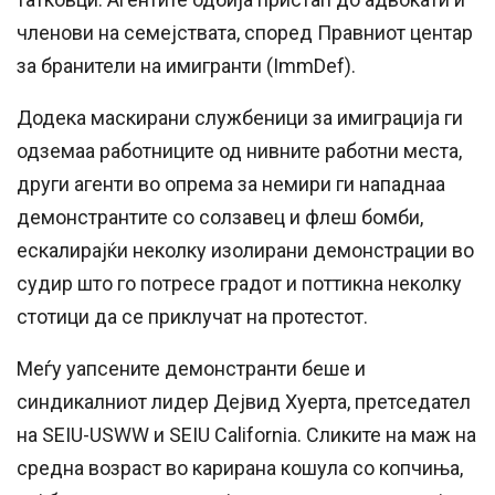
членови на семејствата, според Правниот центар
за бранители на имигранти (ImmDef).
Додека маскирани службеници за имиграција ги
одземаа работниците од нивните работни места,
други агенти во опрема за немири ги нападнаа
демонстрантите со солзавец и флеш бомби,
ескалирајќи неколку изолирани демонстрации во
судир што го потресе градот и поттикна неколку
стотици да се приклучат на протестот.
Меѓу уапсените демонстранти беше и
синдикалниот лидер Дејвид Хуерта, претседател
на SEIU-USWW и SEIU California. Сликите на маж на
средна возраст во карирана кошула со копчиња,