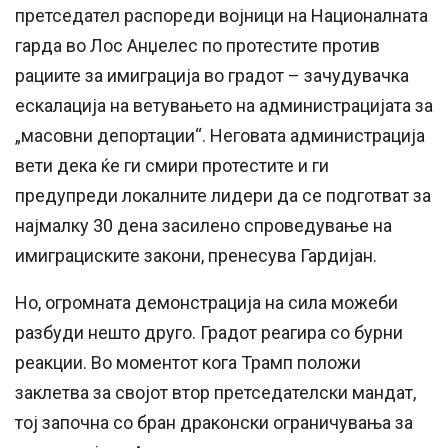
претседател распореди војници на Националната
гарда во Лос Анџелес по протестите против
рациите за имиграција во градот – зачудувачка
ескалација на ветувањето на администрацијата за
„масовни депортации“. Неговата администрација
вети дека ќе ги смири протестите и ги
предупреди локалните лидери да се подготват за
најмалку 30 дена засилено спроведување на
имиграциските закони, пренесува Гардијан.
Но, огромната демонстрација на сила можеби
разбуди нешто друго. Градот реагира со бурни
реакции. Во моментот кога Трамп положи
заклетва за својот втор претседателски мандат,
тој започна со бран драконски ограничувања за