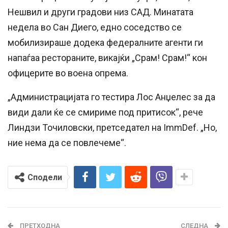
Нешвил и други градови низ САД. Минатата
недела во Сан Диего, едно соседство се
мобилизираше додека федералните агенти ги
напаѓаа рестораните, викајќи „Срам! Срам!“ кон
офицерите во воена опрема.
„Администрацијата го тестира Лос Анџелес за да
види дали ќе се смириме под притисок“, рече
Линдзи Точиловски, претседател на ImmDef. „Но,
ние нема да се повлечеме“.
Сподели
ПРЕТХОДНА
СЛЕДНА