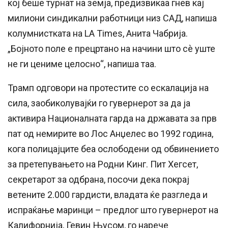
кој беше турнат на земја, предизвикаа гнев кај
милиони синдикални работници низ САД, напиша
колумнистката на LA Times, Анита Чабрија.
„Бојното поле е прецртано на начини што сè уште
не ги цениме целосно“, напиша таа.
Трамп одговори на протестите со ескалација на
сила, заобиколувајќи го гувернерот за да ја
активира Националната гарда на државата за прв
пат од немирите во Лос Анџелес во 1992 година,
кога полицајците беа ослободени од обвинението
за претепувањето на Родни Кинг. Пит Хегсет,
секретарот за одбрана, посочи дека покрај
ветените 2.000 гардисти, владата ќе разгледа и
испраќање маринци – предлог што гувернерот на
Калифорнија, Гевин Њусом, го нарече