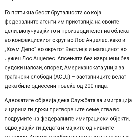
Го поттикна бесот бруталноста со која
федералните агенти им пристапија на своите
цели, вклучувајќи го и производителот на облека
во конфекцискиот округ во Лос Анџелес, како и
„Хоум Депо“ во округот Вестлејк и магацинот во
Јужен Лос Анџелес. Апсењата беа извршени без
судски налози, според Американската унија за
граѓански слободи (ACLU) – застапниците велат
дека биле однесени повеќе од 200 лица.
Адвокатите објавија дека Службата за имиграција
и царина ги држи притворените семејства во
подрумите на федералните имиграциски објекти,
одвојувајќи ги децата и мајките од нивните
татковци. Агентите одбија пристап до адвокати и