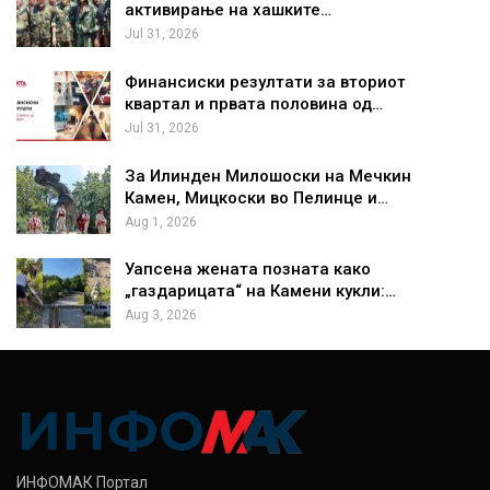
активирање на хашките…
Jul 31, 2026
Финансиски резултати за вториот
квартал и првата половина од…
Jul 31, 2026
За Илинден Милошоски на Мечкин
Камен, Мицкоски во Пелинце и…
Aug 1, 2026
Уапсена жената позната како
„газдарицата“ на Камени кукли:…
Aug 3, 2026
ИНФОМАК Портал