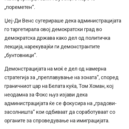
„пореметен“.
Џеј-Ди Венс сугерираше дека администрацијата
го таргетирала овој демократски град во
демократска држава како дел од политичка
лекција, нарекувајќи ги демонстрантите
„бунтовници“.
Демонстрацијата на моќ е дел од намерна
стратегија за „преплавување на зоната“, според
граничниот цар на Белата куќа, Том Хоман, кој
неодамна за Фокс њуз изјави дека
администрацијата ќе се фокусира на „градови-
засолништа“ кои одбиваат да соработуваат со
органите за спроведување на имиграцијата.