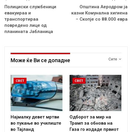
Полициски службеници
Општина Аеродром ја
евакуираа и
казни Комунална хигиена
транспортираа
– Скопје со 88.000 евра
повредено лице од
планината Јабланица
Сите
Може ќе Ви се допадне
СВЕТ
СВЕТ
Најмалку девет мртви
Одборот за мир на
во пукање во училиште
Трамп за обнова на
во Тајланд
Газа го издаде првиот