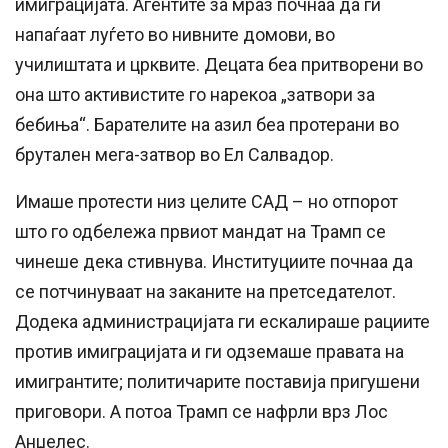
имиграцијата. Агентите за мраз почнаа да ги
напаѓаат луѓето во нивните домови, во
училиштата и црквите. Децата беа притворени во
она што активистите го нарекоа „затвори за
бебиња“. Барателите на азил беа протерани во
брутален мега-затвор во Ел Салвадор.
Имаше протести низ целите САД – но отпорот
што го одбележа првиот мандат на Трамп се
чинеше дека стивнува. Институциите почнаа да
се потчинуваат на заканите на претседателот.
Додека администрацијата ги ескалираше рациите
против имиграцијата и ги одземаше правата на
имигрантите; политичарите поставија пригушени
приговори. А потоа Трамп се нафрли врз Лос
Анџелес.