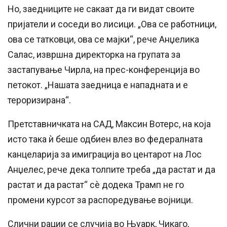
Но, заедниците не сакаат да ги видат своите
пријатели и соседи во лисици. „Ова се работници,
ова се татковци, ова се мајки“, рече Анџелика
Салас, извршна директорка на групата за
застапување Чирла, на прес-конференција во
петокот. „Нашата заедница е нападната и е
тероризирана“.
Претставничката на САД, Максин Вотерс, на која
исто така ѝ беше одбиен влез во федералната
канцеларија за имиграција во центарот на Лос
Анџелес, рече дека толпите треба „да растат и да
растат и да растат“ сè додека Трамп не го
промени курсот за распоредување војници.
Слични рации се случија во Њуарк, Чикаго,