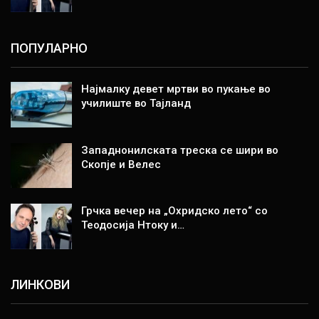
ПОПУЛАРНО
Најмалку девет мртви во пукање во
училиште во Тајланд
Западнонилската треска се шири во
Скопје и Велес
Грчка вечер на „Охридско лето“ со
Теодосија Нтоку и…
ЛИНКОВИ