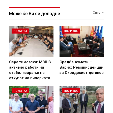
Сите
Може ќе Ви се допадне
ПОЛИТКА
ПОЛИТКА
Серафимовски: МЗШВ
Средба Ахмети –
активно работи на
Варнс: Реминисценции
стабилизирање на
за Охридскиот договор
откупот на пиперката
ПОЛИТКА
ПОЛИТКА