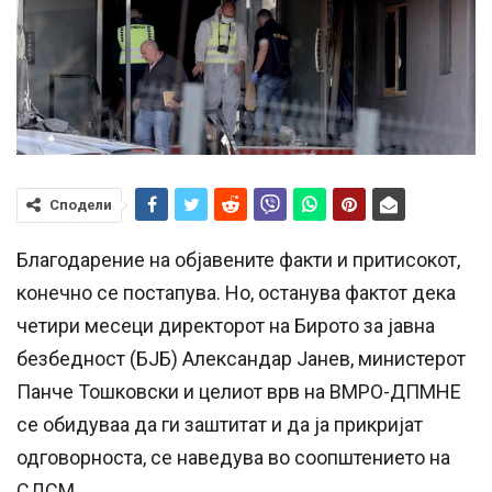
Сподели
Благодарение на објавените факти и притисокот,
конечно се постапува. Но, останува фактот дека
четири месеци директорот на Бирото за јавна
безбедност (БЈБ) Александар Јанев, министерот
Панче Тошковски и целиот врв на ВМРО-ДПМНЕ
се обидуваа да ги заштитат и да ја прикријат
одговорноста, се наведува во соопштението на
СДСМ.