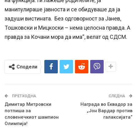
на функција. Ги лажеше родителите, ја
манипулираше јавноста и се обидуваше да ја
задуши вистината. Без одговорност за Јанев,
Тошковски и Мицкоски – нема целосна правда. А
правда за Кочани мора да има“, велат од СДСМ.
Сподели
ПРЕТХОДНА
СЛЕДНА
Димитар Митровски
Награда во Еквадор за
потпиша за
„Јон Вардар против
словенечкиот шампион
галаксијата“
Олимпија!