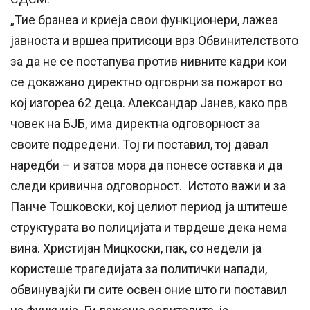
„Тие бранеа и криеја свои функционери, лажеа
јавноста и вршеа притисоци врз Обвинителството
за да не се постапува против нивните кадри кои
се докажано директно одговрни за пожарот во
кој изгореа 62 деца. Александар Јанев, како прв
човек на БЈБ, има директна одговорност за
своите подредени. Тој ги поставил, тој давал
наредби – и затоа мора да понесе оставка и да
следи кривична одговорност. Истото важи и за
Панче Тошковски, кој целиот период ја штитеше
структурата во полицијата и тврдеше дека нема
вина. Христијан Мицкоски, пак, со недели ја
користеше трагедијата за политички напади,
обвинувајќи ги сите освен оние што ги поставил