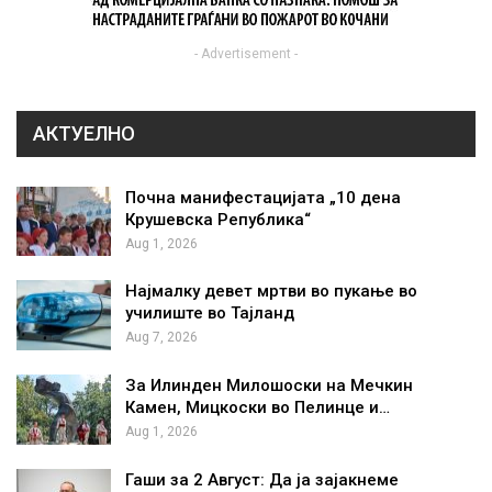
- Advertisement -
АКТУЕЛНО
Почна манифестацијата „10 дена
Крушевска Република“
Aug 1, 2026
Најмалку девет мртви во пукање во
училиште во Тајланд
Aug 7, 2026
За Илинден Милошоски на Мечкин
Камен, Мицкоски во Пелинце и…
Aug 1, 2026
Гаши за 2 Август: Да ја зајакнеме