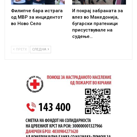
Филипче бара истрага
И покрај забраната за
од МВР за инцидентот
влез во Македонија,
во Ново Село
бугарски пратеници
присуствувале на
судење…
ПРЕТХ
СЛЕДНА