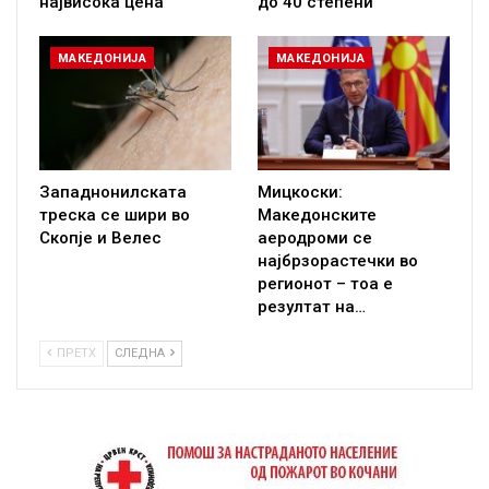
највисока цена
до 40 степени
МАКЕДОНИЈА
МАКЕДОНИЈА
Западнонилската
Мицкоски:
треска се шири во
Македонските
Скопје и Велес
аеродроми се
најбрзорастечки во
регионот – тоа е
резултат на…
ПРЕТХ
СЛЕДНА