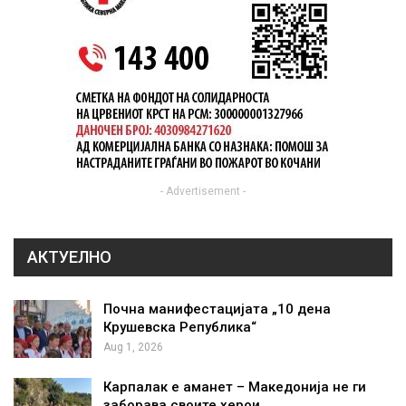
- Advertisement -
АКТУЕЛНО
Почна манифестацијата „10 дена
Крушевска Република“
Aug 1, 2026
Карпалак е аманет – Македонија не ги
заборава своите херои