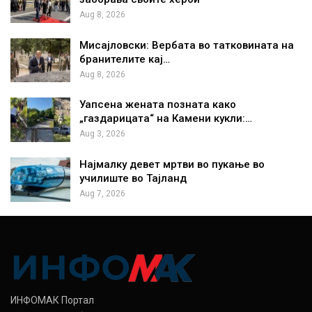
Aug 8, 2026
Мисајловски: Вербата во татковината на
бранителите кај…
Aug 8, 2026
Уапсена жената позната како
„газдарицата“ на Камени кукли:…
Aug 3, 2026
Најмалку девет мртви во пукање во
училиште во Тајланд
Aug 7, 2026
ИНФОМАК Портал