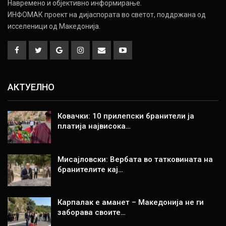
Навремено и објективно информирање.
ИНФОМАК проект на дијаспората во светот, поддржана од
исселеници од Македонија.
АКТУЕЛНО
Ковачки: 10 прилепски бранители ја
платија највисока…
Мисајловски: Вербата во татковината на
бранителите кај…
Карпалак е аманет – Македонија не ги
заборава своите…