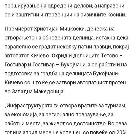
проширување на одредени делови, а направени
се и заштитни интервенции на ризичните косини.
Премиерот Христијан Мицкоски, денеска на
отворањето на обновената делница, истакна дека
паралелно се градат неколку патни правци, покрај
автопатот Кичево- Охрид и делниците Тетово –
Гостивар и Гостивар – Букојчани, а се работи и на
подготовка за градба на делницата Букојчани-
Кичево со што ќе се затвори автопатниот прстен
во Западна Македонија.
„Инфраструктурата ги отвора вратите за туризам,
за економија, за регионално поврзување, за
работни места, за живот со достоинство. Во оваа
година април месец е успешен со повеќе од 20%