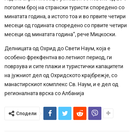
поголем број на странски туристи споредено со
минатата година, а истото тоа и во првите четири
месеци од годината споредено со првите четири
месеци од минатата година“, рече Мицкоски.
Делницата од Охрид до Свети Наум, која е
особено фрекфентна во летниот период, ги
поврзува и сите плажи и туристички капацитети
на јужниот дел од Охридското крајбрежје, со
манастирскиот комплекс Св. Наум, и е дел од
регионалната врска со Албанија
Сподели