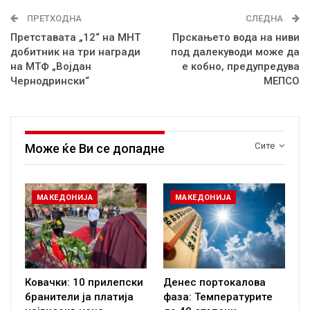
ПРЕТХОДНА
СЛЕДНА
Претставата „12“ на МНТ
Прскањето вода на ниви
добитник на три награди
под далекуводи може да
на МТФ „Војдан
е кобно, предупредува
Чернодрински“
МЕПСО
Сите
Може ќе Ви се допадне
МАКЕДОНИЈА
МАКЕДОНИЈА
Ковачки: 10 прилепски
Денес портокалова
бранители ја платија
фаза: Температурите