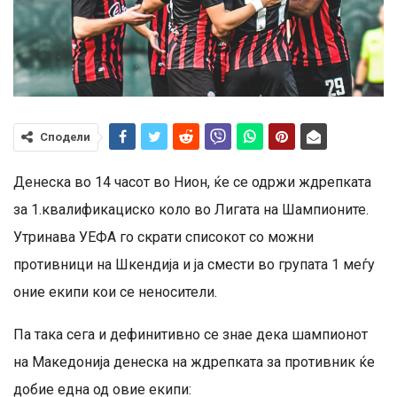
Сподели
Денеска во 14 часот во Нион, ќе се одржи ждрепката
за 1.квалификациско коло во Лигата на Шампионите.
Утринава УЕФА го скрати списокот со можни
противници на Шкендија и ја смести во групата 1 меѓу
оние екипи кои се неносители.
Па така сега и дефинитивно се знае дека шампионот
на Македонија денеска на ждрепката за противник ќе
добие една од овие екипи: