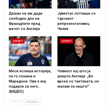
Дешан не им даде
Јувентус потпиша со
слободен ден на
турскиот
Французите пред
репрезентативец
мечот со Англија
Челик
СПОРТ
СПОРТ
Меси испиша историја,
Човекот кој што ја
па го спомна и
уништи Англија: „Во
Марадона: Ова е мој
врска со тактиката, не
подарок за него…
жалам за ништо!“
(ВИДЕО)
ПРЕТХ
СЛЕДНА