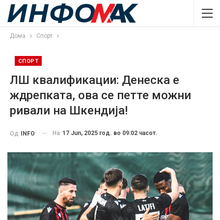
Дома
Спорт
СПОРТ
ЛШ квалификации: Денеска е
ждрепката, ова се петте можни
ривали на Шкендија!
На
17 Jun, 2025 год. во 09:02 часот.
Од
INFO