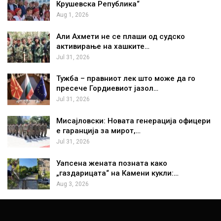
Крушевска Република“
Aug 1, 2026
Али Ахмети не се плаши од судско
активирање на хашките…
Jul 31, 2026
Тужба – правниот лек што може да го
пресече Гордиевиот јазол…
Jul 31, 2026
Мисајловски: Новата генерација офицери
е гаранција за мирот,…
Jul 31, 2026
Уапсена жената позната како
„газдарицата“ на Камени кукли:…
Aug 3, 2026