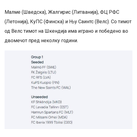
Малме (Шведска), Жалгирис (Литванија), ФЦ РФС
(Летонија), КуПС (Финска) и Њу Саинтс (Велс). Со тимот
од Велс тимот на Шкендија има играно и победено во
двомечот пред неколку години.