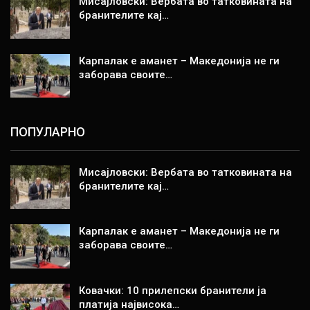
Мисајловски: Вербата во татковината на
бранителите кај…
Карпалак е аманет – Македонија не ги
заборава своите…
ПОПУЛАРНО
Мисајловски: Вербата во татковината на
бранителите кај…
Карпалак е аманет – Македонија не ги
заборава своите…
Ковачки: 10 прилепски бранители ја
платија највисока…