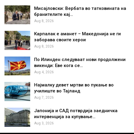
Мисајловски: Вербата во татковината на
бранителите кај…
Aug 8, 2026
Карпалак е аманет – Македонија не ги
заборава своите херои
Aug 8, 2026
По Илинден следуваат нови продолжени
викенди: Еве кога се…
Aug 4, 2026
Најмалку девет мртви во пукање во
училиште во Тајланд
Aug 7, 2026
Јапонија и САД потврдија заедничка
интервенција за купување…
Aug 3, 2026