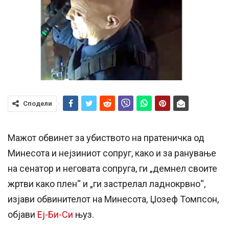
Сподели
Мажот обвинет за убиството на пратеничка од
Минесота и нејзиниот сопруг, како и за ранување
на сенатор и неговата сопруга, ги „демнел своите
жртви како плен“ и „ги застрелал ладнокрвно“,
изјави обвинителот на Минесота, Џозеф Томпсон,
објави
Еј-Би-Си
њуз.