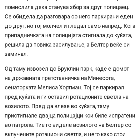
помислила дека станува збор за друг полицаец.
Се обидела да разговара со него паркирани еден
до друг, но тој молчел и гледал само напред. Кога
припадничката на полицијата стигнала до куќата,
решила да повика засилување, а Белтер веќе си
заминал.
Од таму извозел до Бруклин парк, каде е домот
на државната претставничка на Минесота,
сенаторката Мелиса Хортман. Тој се паркирал
пред куќата и ги оставил ротационите светла на
возилото. Пред да влезе во куќата, таму
пристигнале двајца полицајци кои биле испратени
во патрола. Тие го виделе возилото на Белтер со
вклучените ротациони светла, и него како стои