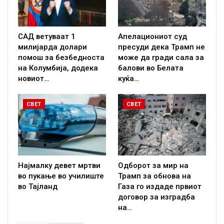
САД ветуваат 1
Апелациониот суд
милијарда долари
пресуди дека Трамп не
помош за безбедноста
може да гради сала за
на Колумбија, додека
балови во Белата
новиот…
куќа…
СВЕТ
СВЕТ
Најмалку девет мртви
Одборот за мир на
во пукање во училиште
Трамп за обнова на
во Тајланд
Газа го издаде првиот
договор за изградба
на…