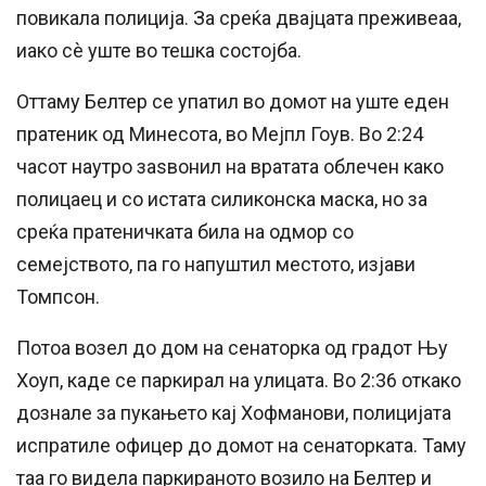
повикала полиција. За среќа двајцата преживеаа,
иако сè уште во тешка состојба.
Оттаму Белтер се упатил во домот на уште еден
пратеник од Минесота, во Мејпл Гоув. Во 2:24
часот наутро заѕвонил на вратата облечен како
полицаец и со истата силиконска маска, но за
среќа пратеничката била на одмор со
семејството, па го напуштил местото, изјави
Томпсон.
Потоа возел до дом на сенаторка од градот Њу
Хоуп, каде се паркирал на улицата. Во 2:36 откако
дознале за пукањето кај Хофманови, полицијата
испратиле офицер до домот на сенаторката. Таму
таа го видела паркираното возило на Белтер и