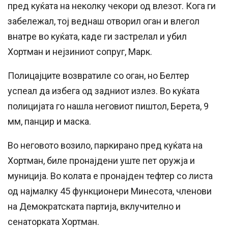
пред куќата на неколку чекори од влезот. Кога ги
забележал, тој веднаш отворил оган и влегол
внатре во куќата, каде ги застрелал и убил
Хортман и нејзиниот сопруг, Марк.
Полицајците возвратиле со оган, но Белтер
успеал да избега од задниот излез. Во куќата
полицијата го нашла неговиот пиштол, Берета, 9
мм, панцир и маска.
Во неговото возило, паркирано пред куќата на
Хортман, биле пронајдени уште пет оружја и
муниција. Во колата е пронајден тефтер со листа
од најмалку 45 функционери Минесота, членови
на Демократската партија, вклучително и
сенаторката Хортман.