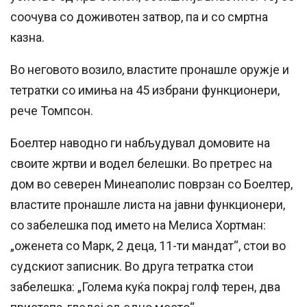
соочува со доживотен затвор, па и со смртна
казна.
Во неговото возило, властите пронашле оружје и
тетратки со имиња на 45 избрани функционери,
рече Томпсон.
Боелтер наводно ги набљудувал домовите на
своите жртви и водел белешки. Во претрес на
дом во северен Минеаполис поврзан со Боелтер,
властите пронашле листа на јавни функционери,
со забелешка под името на Мелиса Хортман:
„оженета со Марк, 2 деца, 11-ти мандат“, стои во
судскиот записник. Во друга тетратка стои
забелешка: „Голема куќа покрај голф терен, два