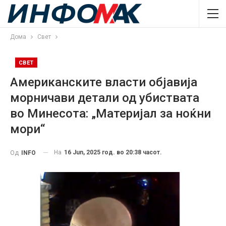
Дома
Свет
СВЕТ
Американските власти објавија
морничави детали од убиствата
во Минесота: „Материјал за ноќни
мори“
На
16 Jun, 2025 год. во 20:38 часот.
Од
INFO