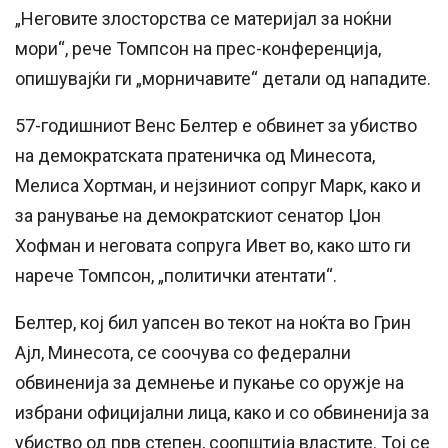
„Неговите злосторства се материјал за ноќни
мори“, рече Томпсон на прес-конференција,
опишувајќи ги „морничавите“ детали од нападите.
57-годишниот Венс Белтер е обвинет за убиство
на демократската пратеничка од Минесота,
Мелиса Хортман, и нејзиниот сопруг Марк, како и
за ранување на демократскиот сенатор Џон
Хофман и неговата сопруга Ивет во, како што ги
нарече Томпсон, „политички атентати“.
Белтер, кој бил уапсен во текот на ноќта во Грин
Ајл, Минесота, се соочува со федерални
обвиненија за демнење и пукање со оружје на
избрани официјални лица, како и со обвиненија за
убиство од прв степен, соопштија властите. Тој се