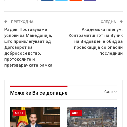
ПРЕТХОДНА
СЛЕДНА
Радев: Поставуваме
Академски пленум:
услови за Македонија,
Контрамитингот на Вучиќ
што произлегуваат од
на Видовден е обид за
Договорот за
провокација со опасни
добрососедство,
последици
протоколите и
преговарачката рамка
Сите
Може ќе Ви се допадне
СВЕТ
СВЕТ