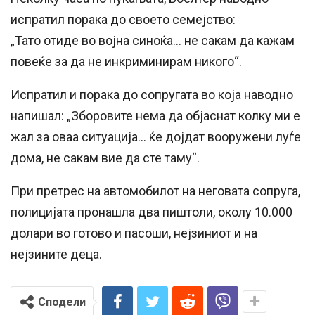
испратил порака до своето семејство:
„Тато отиде во војна синоќа… не сакам да кажам
повеќе за да не инкриминирам никого“.
Испратил и порака до сопругата во која наводно
напишал: „Зборовите нема да објаснат колку ми е
жал за оваа ситуација… ќе дојдат вооружени луѓе
дома, не сакам вие да сте таму“.
При претрес на автомобилот на неговата сопруга,
полицијата пронашла два пиштоли, околу 10.000
долари во готово и пасоши, нејзиниот и на
нејзините деца.
Сподели