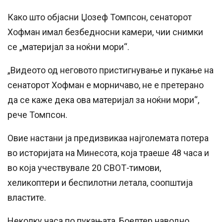
Како што објасни Џозеф Томпсон, сенаторот
Хофман имал безбедносни камери, чии снимки
се „материјал за ноќни мори“.
„Видеото од неговото пристигнување и пукање на
сенаторот Хофман е морничаво, не е претерано
да се каже дека ова материјал за ноќни мори“,
рече Томпсон.
Овие настани ја предизвикаа најголемата потера
во историјата на Минесота, која траеше 48 часа и
во која учествувале 20 СВОТ-тимови,
хеликоптери и беспилотни летала, соопштија
властите.
Неколку часа по пукањата, Боелтер наводно