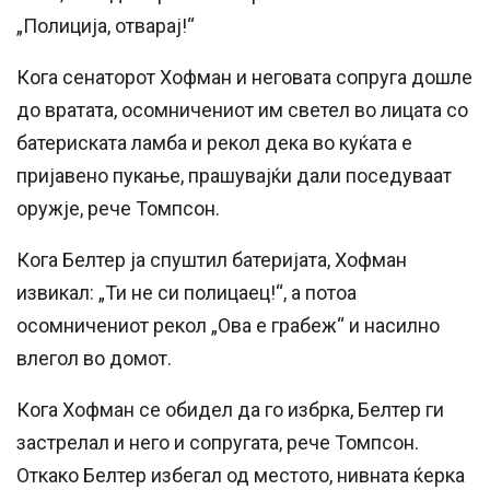
„Полиција, отварај!“
Кога сенаторот Хофман и неговата сопруга дошле
до вратата, осомничениот им светел во лицата со
батериската ламба и рекол дека во куќата е
пријавено пукање, прашувајќи дали поседуваат
оружје, рече Томпсон.
Кога Белтер ја спуштил батеријата, Хофман
извикал: „Ти не си полицаец!“, а потоа
осомничениот рекол „Ова е грабеж“ и насилно
влегол во домот.
Кога Хофман се обидел да го избрка, Белтер ги
застрелал и него и сопругата, рече Томпсон.
Откако Белтер избегал од местото, нивната ќерка