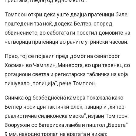
пристапа, гледај од едно место“.
Томпсон откри дека уште двајца пратеници биле
поштедени таа ноќ, додека Белтер, според
обвинението, во саботата ги посетил домовите на
четворица пратеници во раните утрински часови.
Прво, тој се појавил пред домот на сенаторот
Хофман во Чамплин, Минесота, во црн теренец со
ротациони светла и регистарска табличка на која
пишувало „полиција“, рече Томпсон.
Снимка од безбедносна камера покажала како
Белтер носи црн тактички елек, панцир и „хипер-
реалистична силиконска маска“, изјави Томпсон.
Вооружен со батериска ламба и пиштол „Берета“
9 мм, наводно тропал на вратата и викал: