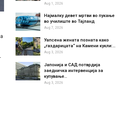
Aug 1, 2026
Најмалку девет мртви во пукање
во училиште во Тајланд
Aug 7, 2026
на
Уапсена жената позната како
„газдарицата“ на Камени кукли:…
Aug 3, 2026
т
Јапонија и САД потврдија
заедничка интервенција за
купување…
Aug 3, 2026