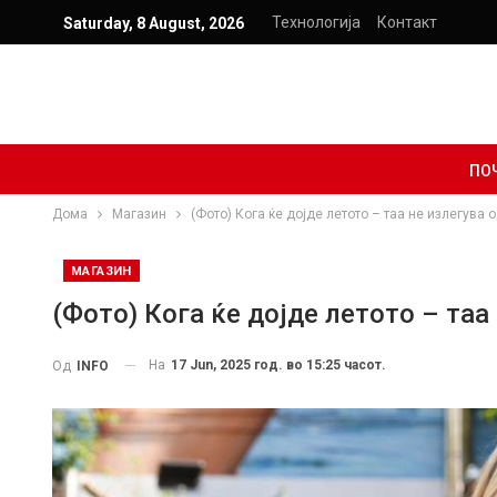
Технологија
Контакт
Saturday, 8 August, 2026
ПО
Дома
Магазин
(Фото) Кога ќе дојде летото – таа не излегува 
МАГАЗИН
(Фото) Кога ќе дојде летото – таа
На
17 Jun, 2025 год. во 15:25 часот.
Од
INFO