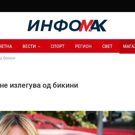
ЧЕТНА
ВЕСТИ
СПОРТ
РЕГИОН
СВЕТ
МАГА
од бикини
 не излегува од бикини