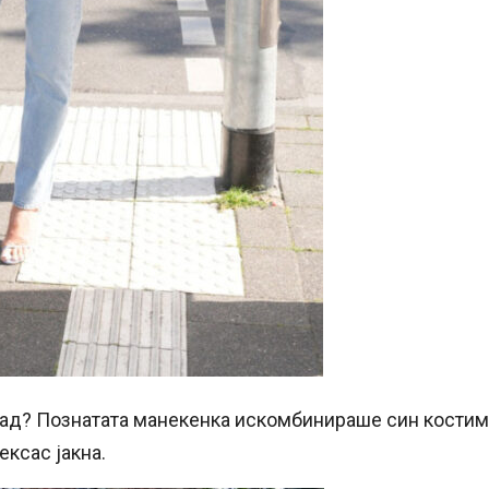
град? Познатата манекенка искомбинираше син костим
ексас јакна.