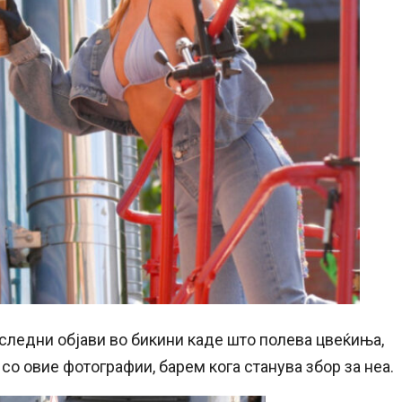
последни објави во бикини каде што полева цвеќиња,
 со овие фотографии, барем кога станува збор за неа.