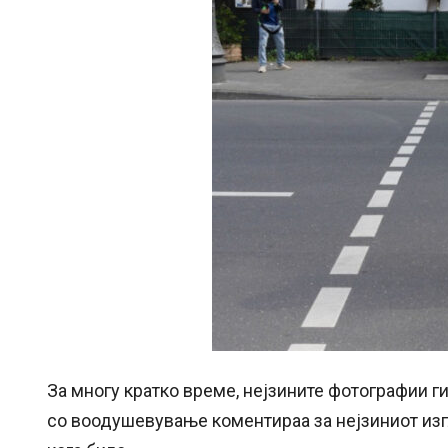
За многу кратко време, нејзините фотографии ги
со воодушевување коментираа за нејзиниот изгл