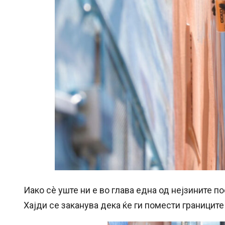
Иако сè уште ни е во глава една од нејзините 
Хајди се заканува дека ќе ги помести границите