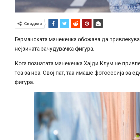
Сподели
Германската манекенка обожава да привлекува в
нејзината зачудувачка фигура.
Кога познатата манекенка Хајди Клум не привле
тоа за неа. Овој пат, таа имаше фотосесија за 
фигура.