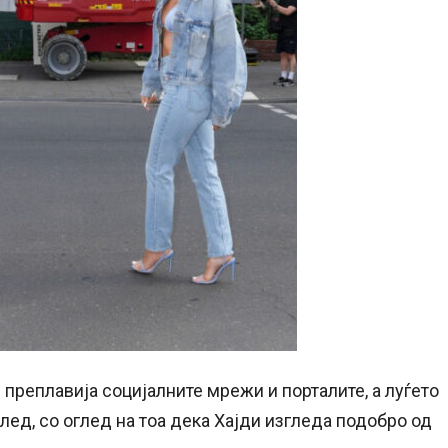
 преплавија социјалните мрежи и порталите, а луѓето
ед, со оглед на тоа дека Хајди изгледа подобро од