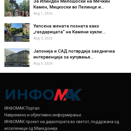
За Илинден Милошоски на Мечкин
Камен, Мицкоски во Пелинце и…
Aug 1, 2026
Уапсена жената позната како
„газдарицата“ на Камени кукли:…
Aug 3, 2026
Јапонија и САД потврдија заедничка
интервенција за купување…
Aug 3, 2026
ИНФОМАК Портал
Навремено и објективно информирање.
ИНФОМАК проект на дијаспората во светот, поддржана од
исселеници од Македонија.