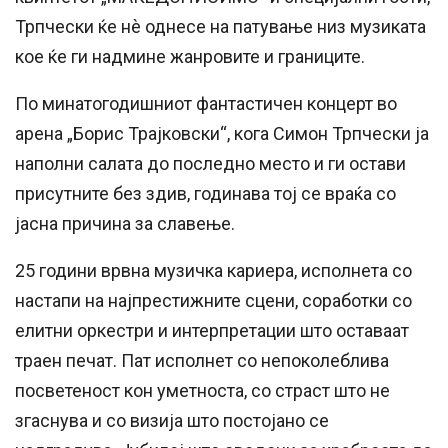
Трпчески ќе нè однесе на патување низ музиката
кое ќе ги надмине жанровите и границите.
По минатогодишниот фантастичен концерт во
арена „Борис Трајковски“, кога Симон Трпчески ја
наполни салата до последно место и ги остави
присутните без здив, годинава тој се враќа со
јасна причина за славење.
25 години врвна музичка кариера, исполнета со
настапи на најпрестижните сцени, соработки со
елитни оркестри и интерпретации што оставаат
траен печат. Пат исполнет со непоколеблива
посветеност кон уметноста, со страст што не
згаснува и со визија што постојано се