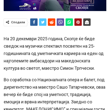
Сподели
На 20 декември 2025 година, Скопје ќе биде
сведок на музички спектакл посветен на 25-
годишнината од уметничката кариера на еден од
најголемите амбасадори на македонската
култура во светот, маестро Симон Трпчески.
Во соработка со Националната опера и балет, под
диригентство на маестро Сашо Татарчевски, оваа
вечер ќе биде спој на уметност, традиција,
емоција и врвна интерпретација. Заедно со
квинтетот „МАКЕДОНИСИМО“ и специјални гости,