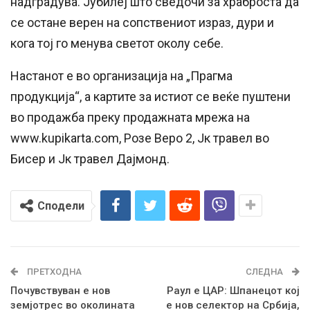
надградува. Јубилеј што сведочи за храброста да
се остане верен на сопствениот израз, дури и
кога тој го менува светот околу себе.
Настанот е во организација на „Прагма
продукција“, а картите за истиот се веќе пуштени
во продажба преку продажната мрежа на
www.kupikarta.com, Розе Веро 2, Јк травел во
Бисер и Јк травел Дајмонд.
Сподели
ПРЕТХОДНА
СЛЕДНА
Почувствуван е нов
Раул е ЦАР: Шпанецот кој
земјотрес во околината
е нов селектор на Србија,