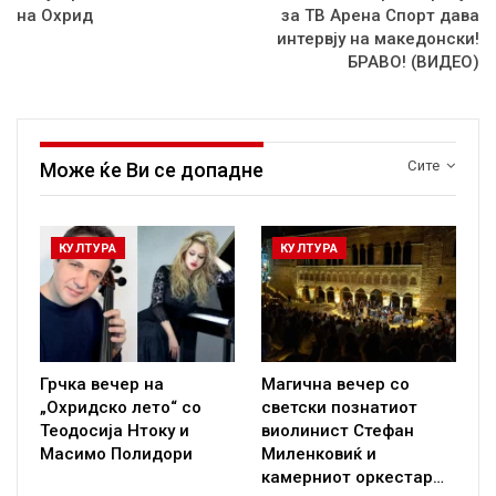
на Охрид
за ТВ Арена Спорт дава
интервју на македонски!
БРАВО! (ВИДЕО)
Сите
Може ќе Ви се допадне
КУЛТУРА
КУЛТУРА
Грчка вечер на
Магична вечер со
„Охридско лето“ со
светски познатиот
Теодосија Нтоку и
виолинист Стефан
Масимо Полидори
Миленковиќ и
камерниот оркестар…