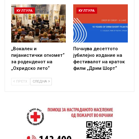
КУЛТУРА
КУЛТУРА
„Вокален и
Почнува десеттото
пијанистички огномет“
јубилејно издание на
за роденденот на
фестивалот на краток
„Охридско лето“
филм „Дрим Шорт“
ПРЕТХ
СЛЕДНА