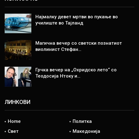
Најмалку девет мртви во пукање во
училиште во Тајланд
Магична вечер со светски познатиот
виолинист Стефан…
Грчка вечер на „Охридско лето“ со
Теодосија Нтоку и…
ЛИНКОВИ
Home
Политка
Свет
Македонија