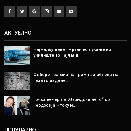
АКТУЕЛНО
Најмалку девет мртви во пукање во
училиште во Тајланд
Одборот за мир на Трамп за обнова на
Газа го издаде…
Грчка вечер на „Охридско лето“ со
Теодосија Нтоку и…
ПОПУЛАРНО