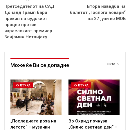
Претседателот на САД
Втора изведба на
Доналд Трамп бара
балетот „Госпоѓа Бовари“
прекин на судскиот
на 27 јуни во МОБ
процес против
израелскиот премиер
Бенјамин Нетанјаху
Сите
Може ќе Ви се допадне
КУЛТУРА
КУЛТУРА
„Последната роза на
Во Охрид почнува
летото“ – музички
„Силно светнал ден“ –