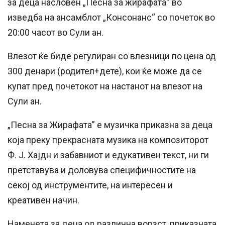
за деца насловен „Песна за жирафата“ во
изведба на ансамблот „Консонанс“ со почеток во
20:00 часот во Сули ан.
Влезот ќе биде регулиран со влезници по цена од
300 денари (родител+дете), кои ќе може да се
купат пред почетокот на настанот на влезот на
Сули ан.
„Песна за Жирафата” е музичка приказна за деца
која преку прекрасната музика на композиторот
Ф. Ј. Хајдн и забавниот и едукативен текст, ни ги
претставува и доловува специфичностите на
секој од инструментите, на интересен и
креативен начин.
Наменета за деца од различна ворзст, приказната