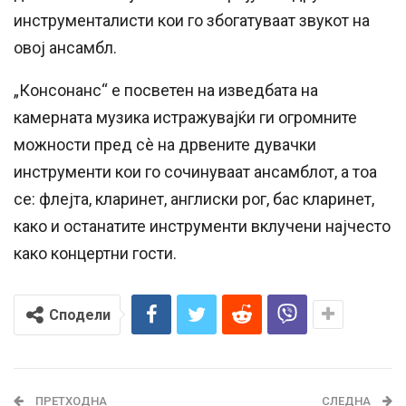
инструменталисти кои го збогатуваат звукот на
овој ансамбл.
„Консонанс“ е посветен на изведбата на
камерната музика истражувајќи ги огромните
можности пред сè на дрвените дувачки
инструменти кои го сочинуваат ансамблот, а тоа
се: флејта, кларинет, англиски рог, бас кларинет,
како и останатите инструменти вклучени најчесто
како концертни гости.
Сподели
ПРЕТХОДНА
СЛЕДНА