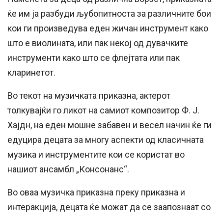
ќе им ја разбуди љубопитноста за различните бои
кои ги произведува еден жичан инструмент како
што е виолината, или пак некој од дувачките
инструменти како што се флејтата или пак
кларинетот.
Во текот на музичката приказна, актерот
толкувајќи го ликот на самиот композитор Ф. Ј.
Хајдн, на еден мошне забавен и весел начин ќе ги
едуцира децата за многу аспекти од класичната
музика и инструментите кои се користат во
нашиот ансамбл „Консонанс“.
Во оваа музичка приказна преку приказна и
интеракција, децата ќе можат да се заапознаат со