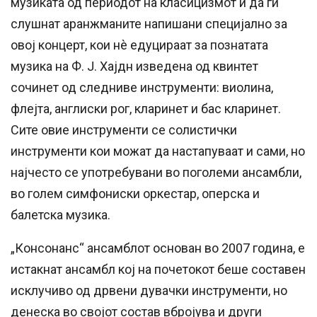
музиката од периодот на класицизмот и да ги
слушнат аранжманите напишани специјално за
овој концерт, кои нè едуцираат за познатата
музика на Ф. Ј. Хајдн изведена од квинтет
сочинет од следниве инструменти: виолина,
флејта, англиски рог, кларинет и бас кларинет.
Сите овие инструменти се солистички
инструменти кои можат да настапуваат и сами, но
најчесто се употребувани во поголеми ансамбли,
во голем симфониски оркестар, оперска и
балетска музика.
„Консонанс“ ансамблот основан во 2007 година, е
истакнат ансамбл кој на почетокот беше составен
исклучиво од дрвени дувачки инструменти, но
денеска во својот состав вбројува и други