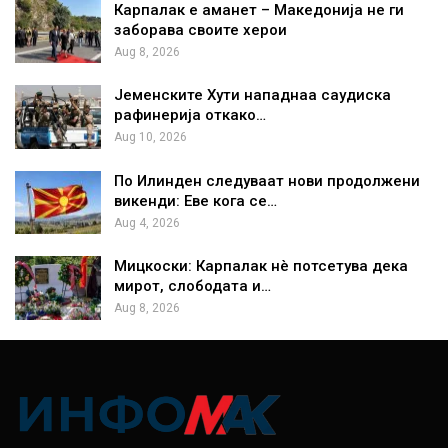
Карпалак е аманет – Македонија не ги
заборава своите херои
Aug 8, 2026
Јеменските Хути нападнаа саудиска
рафинерија откако…
Aug 10, 2026
По Илинден следуваат нови продолжени
викенди: Еве кога се…
Aug 4, 2026
Мицкоски: Карпалак нè потсетува дека
мирот, слободата и…
Aug 8, 2026