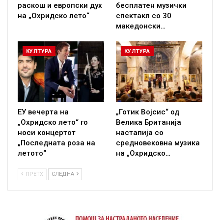
раскош и европски дух
бесплатен музички
на „Охридско лето“
спектакл со 30
македонски…
КУЛТУРА
КУЛТУРА
ЕУ вечерта на
„Готик Војсис“ од
„Охридско лето“ го
Велика Британија
носи концертот
настапија со
„Последната роза на
средновековна музика
летото“
на „Охридско…
ПРЕТХ
СЛЕДНА