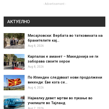
- Advertisement -
АКТУЕЛНО
Мисајловски: Вербата во татковината на
бранителите кај…
Aug 8, 2026
Карпалак е аманет – Македонија не ги
заборава своите херои
Aug 8, 2026
По Илинден следуваат нови продолжени
викенди: Еве кога се…
Aug 4, 2026
Најмалку девет мртви во пукање во
училиште во Тајланд
Aug 7, 2026