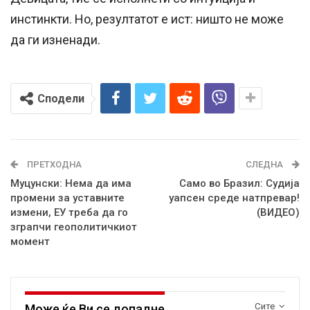
инстинкти. Но, резултатот е ист: ништо не може
да ги изненади.
Сподели
ПРЕТХОДНА
СЛЕДНА
Муцунски: Нема да има
Само во Бразил: Судија
промени за уставните
уапсен среде натпревар!
измени, ЕУ треба да го
(ВИДЕО)
зграпчи геополитичкиот
момент
Сите
Може ќе Ви се допадне