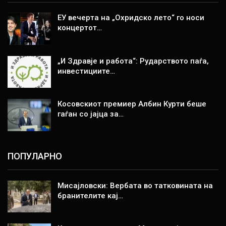
ЕУ вечерта на „Охридско лето“ го носи
концертот…
„И Здравје и работа“: Рударството паѓа,
инвестициите…
Косовскиот премиер Албин Курти беше
гаѓан со јајца за…
ПОПУЛАРНО
Мисајловски: Вербата во татковината на
бранителите кај…