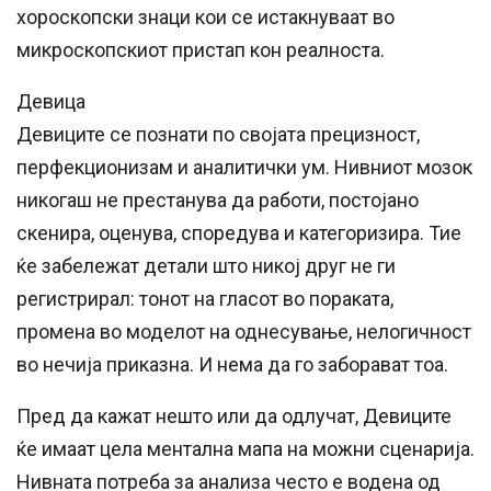
хороскопски знаци кои се истакнуваат во
микроскопскиот пристап кон реалноста.
Девица
Девиците се познати по својата прецизност,
перфекционизам и аналитички ум. Нивниот мозок
никогаш не престанува да работи, постојано
скенира, оценува, споредува и категоризира. Тие
ќе забележат детали што никој друг не ги
регистрирал: тонот на гласот во пораката,
промена во моделот на однесување, нелогичност
во нечија приказна. И нема да го заборават тоа.
Пред да кажат нешто или да одлучат, Девиците
ќе имаат цела ментална мапа на можни сценарија.
Нивната потреба за анализа често е водена од