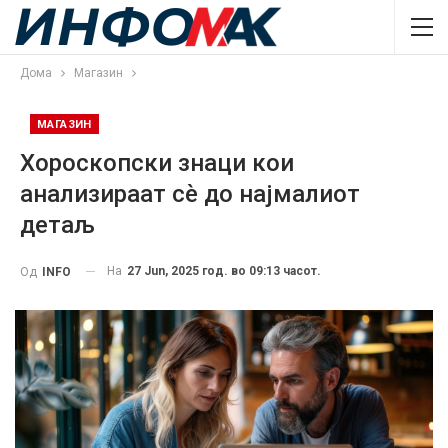
Дома
Магазин
МАГАЗИН
Хороскопски знаци кои
анализираат сè до најмалиот
детаљ
На
27 Jun, 2025 год. во 09:13 часот.
Од
INFO