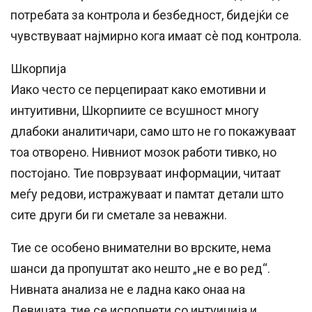
потребата за контрола и безбедност, бидејќи се
чувствуваат најмирно кога имаат сè под контрола.
Шкорпија
Иако често се перцепираат како емотивни и
интуитивни, Шкорпиите се всушност многу
длабоки аналитичари, само што не го покажуваат
тоа отворено. Нивниот мозок работи тивко, но
постојано. Тие поврзуваат информации, читаат
меѓу редови, истражуваат и памтат детали што
сите други би ги сметале за неважни.
Тие се особено внимателни во врските, нема
шанси да пропуштат ако нешто „не е во ред“.
Нивната анализа не е ладна како онаа на
Девицата, тие се исполнети со интуиција и