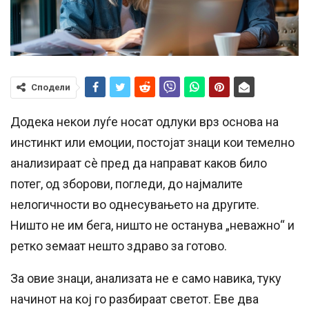
Сподели
Додека некои луѓе носат одлуки врз основа на
инстинкт или емоции, постојат знаци кои темелно
анализираат сè пред да направат каков било
потег, од зборови, погледи, до најмалите
нелогичности во однесувањето на другите.
Ништо не им бега, ништо не останува „неважно“ и
ретко земаат нешто здраво за готово.
За овие знаци, анализата не е само навика, туку
начинот на кој го разбираат светот. Еве два