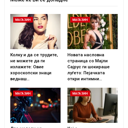
МАГАЗИН
МАГАЗИН
Колку и да се трудите,
Новата насловна
не можете да ги
страница со Мајли
излажете: Овие
Сајрус ги шокираше
хороскопски знаци
луѓето: Пејачката
веднаш…
откри интимни…
МАГАЗИН
МАГАЗИН