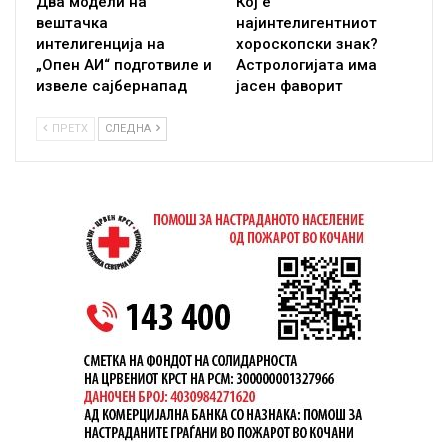
Два модели на
Кој е
вештачка
најинтелигентниот
интелигенција на
хороскопски знак?
„Опен АИ“ подготвиле и
Астрологијата има
извеле сајбернапад
јасен фаворит
ПРЕТХ
СЛЕДНА