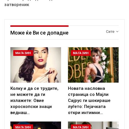
затвореник
Сите
Може ќе Ви се допадне
МАГАЗИН
МАГАЗИН
Колку и да се трудите,
Новата насловна
не можете да ги
страница со Мајли
излажете: Овие
Сајрус ги шокираше
хороскопски знаци
луѓето: Пејачката
веднаш…
откри интимни…
МАГАЗИН
МАГАЗИН