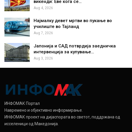
викенди: Еве кога се…
Aug 4, 2026
Најмалку девет мртви во пукање во
училиште во Тајланд
Aug 7, 2026
Јапонија и САД потврдија заедничка
интервенција за купување…
Aug 3, 2026
ИНФОМАК Портал
Навремено и објективно информирање.
ИНФОМАК проект на дијаспората во светот, поддржана од
исселеници од Македонија.