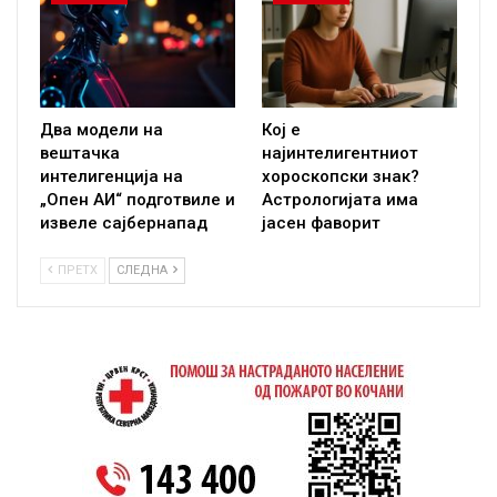
Два модели на
Кој е
вештачка
најинтелигентниот
интелигенција на
хороскопски знак?
„Опен АИ“ подготвиле и
Астрологијата има
извеле сајбернапад
јасен фаворит
ПРЕТХ
СЛЕДНА