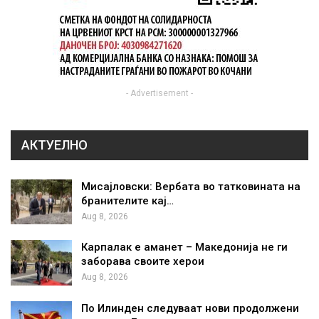
- Advertisement -
АКТУЕЛНО
Мисајловски: Вербата во татковината на
бранителите кај…
Aug 8, 2026
Карпалак е аманет – Македонија не ги
заборава своите херои
Aug 8, 2026
По Илинден следуваат нови продолжени