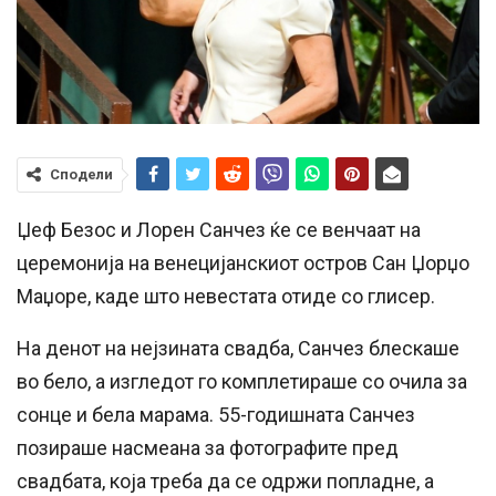
Сподели
Џеф Безос и Лорен Санчез ќе се венчаат на
церемонија на венецијанскиот остров Сан Џорџо
Маџоре, каде што невестата отиде со глисер.
На денот на нејзината свадба, Санчез блескаше
во бело, а изгледот го комплетираше со очила за
сонце и бела марама. 55-годишната Санчез
позираше насмеана за фотографите пред
свадбата, која треба да се одржи попладне, а