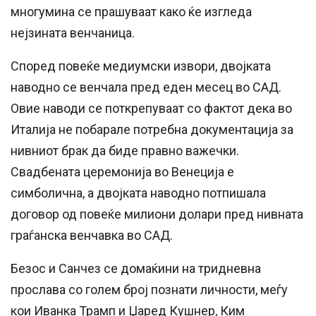
многумина се прашуваат како ќе изгледа
нејзината венчаница.
Според повеќе медиумски извори, двојката
наводно се венчала пред еден месец во САД.
Овие наводи се поткрепуваат со фактот дека во
Италија не побарале потребна документација за
нивниот брак да биде правно важечки.
Свадбената церемонија во Венеција е
симболична, а двојката наводно потпишала
договор од повеќе милиони долари пред нивната
граѓанска венчавка во САД.
Безос и Санчез се домаќини на тридневна
прослава со голем број познати личности, меѓу
кои Иванка Трамп и Џаред Кушнер, Ким