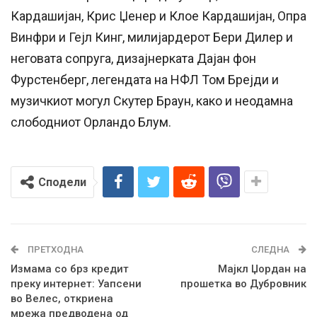
Кардашијан, Крис Џенер и Клое Кардашијан, Опра
Винфри и Гејл Кинг, милијардерот Бери Дилер и
неговата сопруга, дизајнерката Дајан фон
Фурстенберг, легендата на НФЛ Том Брејди и
музичкиот могул Скутер Браун, како и неодамна
слободниот Орландо Блум.
Сподели
ПРЕТХОДНА
СЛЕДНА
Измама со брз кредит
Мајкл Џордан на
преку интернет: Уапсени
прошетка во Дубровник
во Велес, откриена
мрежа предводена од