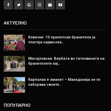
АКТУЕЛНО
Ковачки: 10 прилепски бранители ја
платија највисока…
Мисајловски: Вербата во татковината на
бранителите кај…
Карпалак е аманет – Македонија не ги
заборава своите…
ПОПУЛАРНО