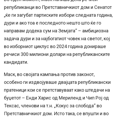
републиканци во Претставничкиот дом и Сенатот
„ќе ги загубат партиските избори следната година,
дури и ако тоа е последното нешто што ќе го
направам додека сум на Земјата“ – амбициозна
задача дури и за најбогатиот човек на светот, кој
во изборниот циклус во 2024 година донираше
речиси 300 милиони долари на републиканските
кандидати.
Маск, во својата кампања против законот,
особено ги издвојуваше двајцата републикански
пратеници кои се претставуваат како штедачи на
буџетот – Енди Харис од Мериленд и Чип Рој од
Тексас, членови на т.н. „Кокус за слобода“ во
Претставничкиот дом. Исто така, се впушти и во