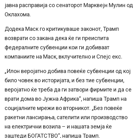
јавна расправија со сенаторот Марквејн Мулин од
Оклахома.
Додека Маск го критикуваше законот, Трамп
возврати со закана дека ќе ги преиспита
федералните субвенции кои ги добиваат
компаниите на Маск, вклучително и Спејс екс.
„Илон веројатно добива повеќе субвенции од кој
било човек во историјата, и без тие субвенции,
веројатно ќе треба да ги затвори фирмите и да се
врати дома во Јужна Африка“, напиша Трамп на
социјалните мрежи во вторникот. „Без повеќе
ракетни лансирања, сателити или производство
на електрични возила – и нашата земја ќе
заштеди БОГАТСТВО“, напиша Трамп.