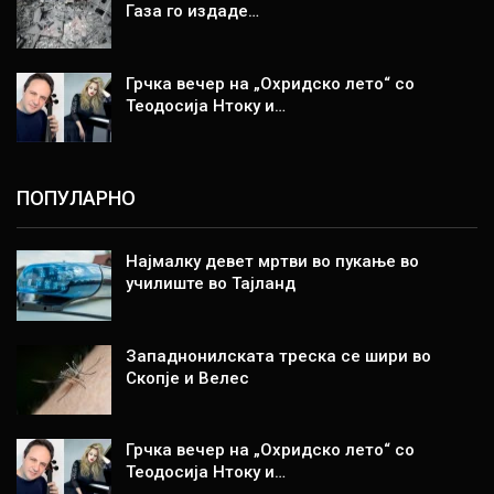
Газа го издаде…
Грчка вечер на „Охридско лето“ со
Теодосија Нтоку и…
ПОПУЛАРНО
Најмалку девет мртви во пукање во
училиште во Тајланд
Западнонилската треска се шири во
Скопје и Велес
Грчка вечер на „Охридско лето“ со
Теодосија Нтоку и…