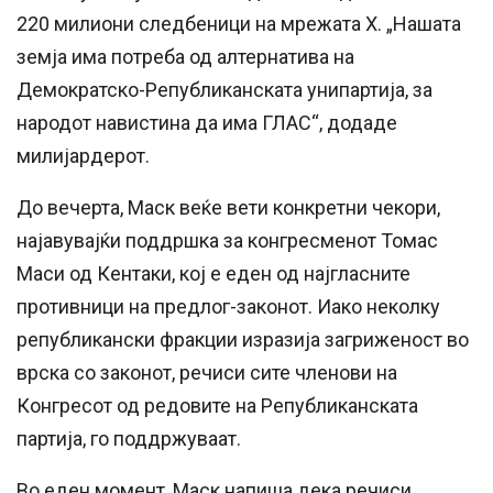
220 милиони следбеници на мрежата X. „Нашата
земја има потреба од алтернатива на
Демократско-Републиканската унипартија, за
народот навистина да има ГЛАС“, додаде
милијардерот.
До вечерта, Маск веќе вети конкретни чекори,
најавувајќи поддршка за конгресменот Томас
Маси од Кентаки, кој е еден од најгласните
противници на предлог-законот. Иако неколку
републикански фракции изразија загриженост во
врска со законот, речиси сите членови на
Конгресот од редовите на Републиканската
партија, го поддржуваат.
Во еден момент, Маск напиша дека речиси