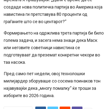
создаде нова политичка партија во Америка која
навистина ги претставува 80 проценти од
граѓаните што се во центарот?“
Формирањето на одржлива трета партија би било
голема задача, и засега нема знаци дека Маск
или неговите советници навистина се
подготвуваат да преземат конкретни чекори во
таа насока.
Пред само пет недели, овој технолошки
милијардер зборуваше со сосема поинаков тон
најавувајќи дека „многу помалку“ ќе троши за
изборите во 2026 година.