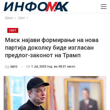
Дома
Свет
СВЕТ
Маск најави формирање на нова
партија доколку биде изгласан
предлог-законот на Трамп
На
1 Jul, 2025 год. во 08:21 часот.
Од
INFO