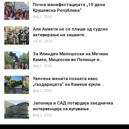
Почна манифестацијата „10 дена
Крушевска Република“
Aug 1, 2026
Али Ахмети не се плаши од судско
активирање на хашките…
Jul 31, 2026
За Илинден Милошоски на Мечкин
Камен, Мицкоски во Пелинце и…
Aug 1, 2026
Уапсена жената позната како
„газдарицата“ на Камени кукли:…
Aug 3, 2026
Јапонија и САД потврдија заедничка
интервенција за купување…
Aug 3, 2026