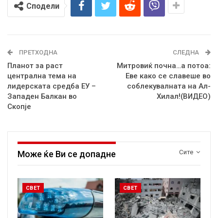
Сподели
ПРЕТХОДНА
СЛЕДНА
Планот за раст
Митровиќ почна…а потоа:
централна тема на
Еве како се славеше во
лидерската средба ЕУ –
соблекувалната на Ал-
Западен Балкан во
Хилал!(ВИДЕО)
Скопје
Сите
Може ќе Ви се допадне
СВЕТ
СВЕТ