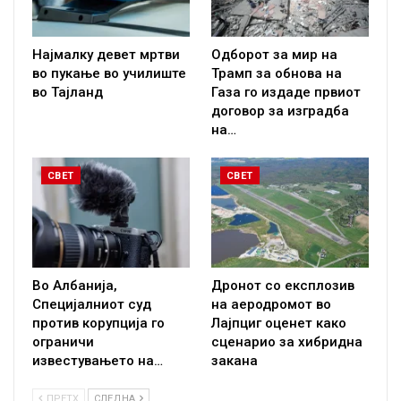
Најмалку девет мртви
Одборот за мир на
во пукање во училиште
Трамп за обнова на
во Тајланд
Газа го издаде првиот
договор за изградба
на…
СВЕТ
СВЕТ
Во Албанија,
Дронот со експлозив
Специјалниот суд
на аеродромот во
против корупција го
Лајпциг оценет како
ограничи
сценарио за хибридна
известувањето на…
закана
ПРЕТХ
СЛЕДНА