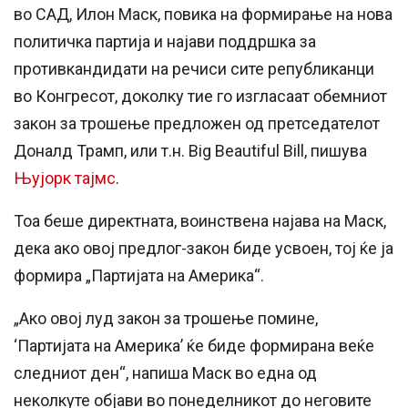
во САД, Илон Маск, повика на формирање на нова
политичка партија и најави поддршка за
противкандидати на речиси сите републиканци
во Конгресот, доколку тие го изгласаат обемниот
закон за трошење предложен од претседателот
Доналд Трамп, или т.н. Big Beautiful Bill, пишува
Њујорк тајмс
.
Тоа беше директната, воинствена најава на Маск,
дека ако овој предлог-закон биде усвоен, тој ќе ја
формира „Партијата на Америка“.
„Ако овој луд закон за трошење помине,
‘Партијата на Америка’ ќе биде формирана веќе
следниот ден“, напиша Маск во една од
неколкуте објави во понеделникот до неговите