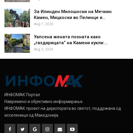
За Илинден Милошоски на Мечкин
Камен, Мицкоски во Пелинце и…
Aug 1, 2026
Уапсена жената позната како
„газдарицата“ на Камени кукли:…
Aug 3, 2026
ИНФОМАК Портал
Навремено и објективно информирање.
ИНФОМАК проект на дијаспората во светот, поддржана од
исселеници од Македонија.