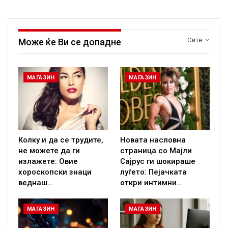
Сите
Може ќе Ви се допадне
МАГАЗИН
МАГАЗИН
Колку и да се трудите,
Новата насловна
не можете да ги
страница со Мајли
излажете: Овие
Сајрус ги шокираше
хороскопски знаци
луѓето: Пејачката
веднаш…
откри интимни…
МАГАЗИН
МАГАЗИН