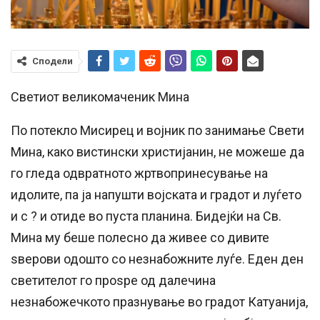
Сподели
Светиот великомаченик Мина
По потекло Мисирец и војник по занимање Свети
Мина, како вистински христијанин, не можеше да
го гледа одвратното жртвопринесување на
идолите, па ја напушти војската и градот и луѓето
и с ? и отиде во пуста планина. Бидејќи на Св.
Мина му беше полесно да живее со дивите
ѕверови одошто со незнабожните луѓе. Еден ден
светителот го проѕре од далечина
незнабожечкото празнување во градот Катуанија,