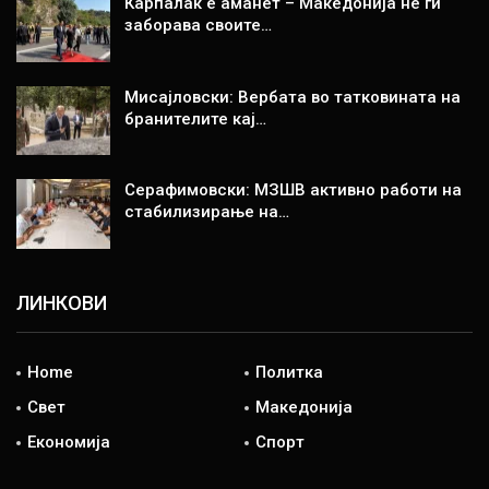
Карпалак е аманет – Македонија не ги
заборава своите…
Мисајловски: Вербата во татковината на
бранителите кај…
Серафимовски: МЗШВ активно работи на
стабилизирање на…
ЛИНКОВИ
Home
Политка
Свет
Македонија
Економија
Спорт