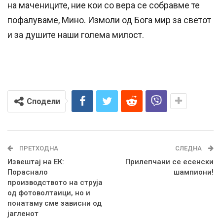
на мачениците, ние кои со вера се собравме те
пофалуваме, Мино. Измоли од Бога мир за светот
и за душите наши голема милост.
Сподели
ПРЕТХОДНА
СЛЕДНА
Извештај на ЕК:
Прилепчани се есенски
Пораснало
шампиони!
производството на струја
од фотоволтаици, но и
понатаму сме зависни од
јагленот