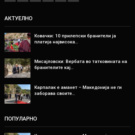
АКТУЕЛНО
Ковачки: 10 прилепски бранители ја
платија највисока…
Мисајловски: Вербата во татковината на
бранителите кај…
Карпалак е аманет – Македонија не ги
заборава своите…
ПОПУЛАРНО