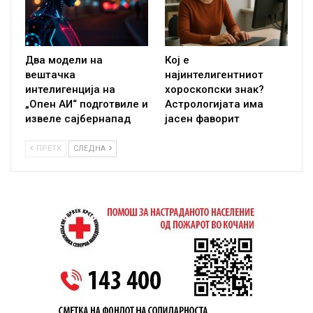
Два модели на
Кој е
вештачка
најинтелигентниот
интелигенција на
хороскопски знак?
„Опен АИ“ подготвиле и
Астрологијата има
извеле сајбернапад
јасен фаворит
ПРЕТХ
СЛЕДНА