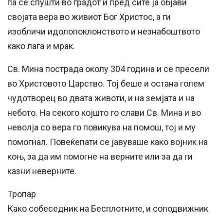
па се спушти во градот и пред сите ја објави
својата вера во живиот Бог Христос, а ги
изобличи идолопоклонството и незнабоштвото
како лага и мрак.
Св. Мина пострада околу 304 година и се пресели
во Христовото Царство. Тој беше и остана голем
чудотворец во двата животи, и на земјата и на
небото. На секого којшто го слави Св. Мина и во
неволја со вера го повикува на помош, тој и му
помогнал. Повеќепати се јавуваше како војник на
коњ, за да им помогне на верните или за да ги
казни неверните.
Тропар
Како собеседник на Бесплотните, и соподвижник