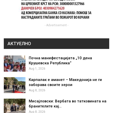
- Advertisement -
АКТУЕЛНО
Почна манифестацијата „10 дена
Крушевска Република“
Aug 1, 2026
Карпалак е аманет – Македонија не ги
заборава своите херои
Aug 8, 2026
Мисајловски: Вербата во татковината на
бранителите кај…
Aug 8, 2026