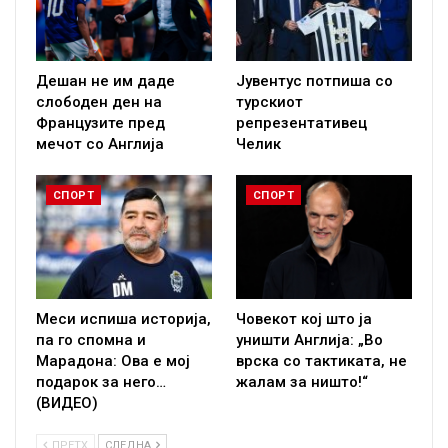
Дешан не им даде
Јувентус потпиша со
слободен ден на
турскиот
Французите пред
репрезентативец
мечот со Англија
Челик
СПОРТ
СПОРТ
Меси испиша историја,
Човекот кој што ја
па го спомна и
уништи Англија: „Во
Марадона: Ова е мој
врска со тактиката, не
подарок за него…
жалам за ништо!“
(ВИДЕО)
ПРЕТХ
СЛЕДНА