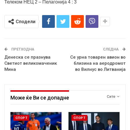
Телеком НЕЦ 2 – Пелагонија 4 : 3
Сподели
ПРЕТХОДНА
СЛЕДНА
Денеска се празнува
Се урна товарен авион во
Светиот великомаченик
близина на аеродромот
Мина
во Вилнус во Литванија
Сите
Може ќе Ви се допадне
СПОРТ
СПОРТ