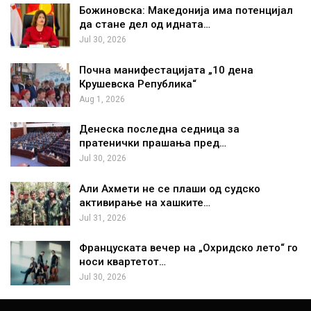
Божиновска: Македонија има потенцијал
да стане дел од идната…
Jul 30, 2026
Почна манифестацијата „10 дена
Крушевска Република“
Aug 1, 2026
Денеска последна седница за
пратенички прашања пред…
Jul 30, 2026
Али Ахмети не се плаши од судско
активирање на хашките…
Jul 31, 2026
Француската вечер на „Охридско лето“ го
носи квартетот…
Jul 30, 2026