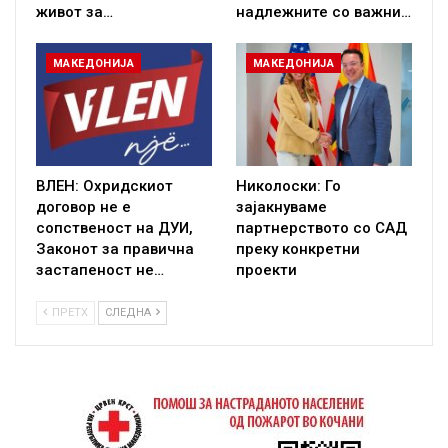
живот за…
надлежните со важни…
МАКЕДОНИЈА
МАКЕДОНИЈА
ВЛЕН: Охридскиот
Николоски: Го
договор не е
зајакнуваме
сопственост на ДУИ,
партнерството со САД
Законот за правична
преку конкретни
застапеност не…
проекти
ПРЕТХ
СЛЕДНА