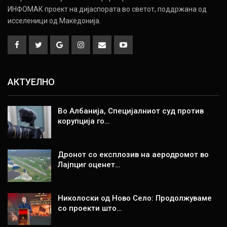
ИНФОМАК проект на дијаспората во светот, поддржана од
исселеници од Македонија.
АКТУЕЛНО
Во Албанија, Специјалниот суд против
корупција го…
Дронот со експлозив на аеродромот во
Лајпциг оценет…
Николоски од Ново Село: Продолжуваме
со проекти што…