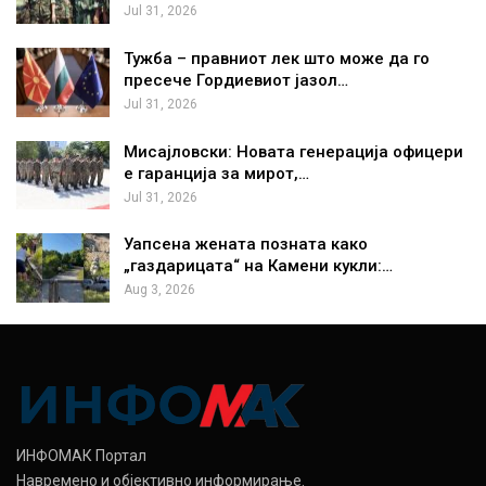
Jul 31, 2026
Тужба – правниот лек што може да го
пресече Гордиевиот јазол…
Jul 31, 2026
Мисајловски: Новата генерација офицери
е гаранција за мирот,…
Jul 31, 2026
Уапсена жената позната како
„газдарицата“ на Камени кукли:…
Aug 3, 2026
ИНФОМАК Портал
Навремено и објективно информирање.