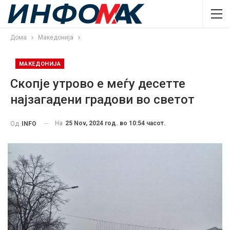
Дома
Македонија
МАКЕДОНИЈА
Скопје утрово е меѓу десетте
најзагадени градови во светот
На
25 Nov, 2024 год. во 10:54 часот.
Од
INFO