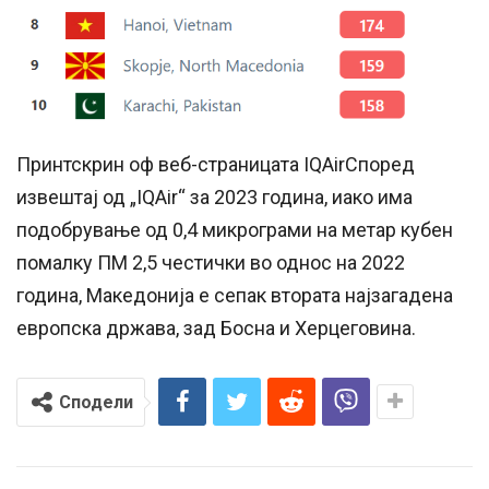
Принтскрин оф веб-страницата IQAirСпоред
извештај од „IQAir“ за 2023 година, иако има
подобрување од 0,4 микрограми на метар кубен
помалку ПМ 2,5 честички во однос на 2022
година, Македонија е сепак втората најзагадена
европска држава, зад Босна и Херцеговина.
Сподели