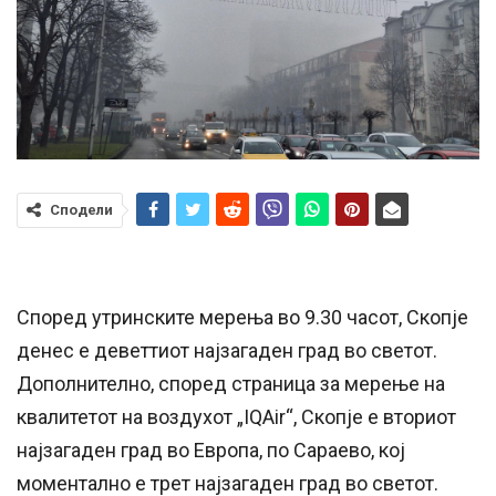
Сподели
Според утринските мерења во 9.30 часот, Скопје
денес е деветтиот најзагаден град во светот.
Дополнително, според страница за мерење на
квалитетот на воздухот „IQAir“, Скопје е вториот
најзагаден град во Европа, по Сараево, кој
моментално е трет најзагаден град во светот.