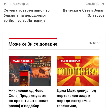
ПРЕТХОДНА
СЛЕДНА
Се урна товарен авион во
Денеска е Свети Јован
близина на аеродромот
Златоуст
во Вилнус во Литванија
Сите
Може ќе Ви се допадне
МАКЕДОНИЈА
МАКЕДОНИЈА
Николоски од Ново
Цела Македонија под
Село: Продолжуваме
портокалов аларм
со проекти што носат
поради екстремни
развој и подобар
горештини,