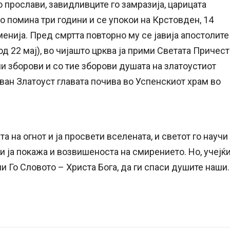
о прослави, завидливците го замразија, царицата
о помина три години и се упокои на Крстовден, 14
менија. Пред смртта повторно му се јавија апостолите
д 22 мај), во чијашто црква ја прими Светата Причест
дни зборови и со тие зборови душата на златоустиот
ован Златоуст главата почива во Успенскиот храм во
та на огнот и ја просвети вселената, и светот го научи
ни ја покажа и возвишеноста на смирението. Но, учејќ
ли Го Словото – Христа Бога, да ги спаси душите наши.