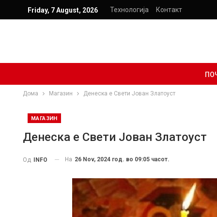
Технологија
Контакт
Friday, 7 August, 2026
ПО
Дома
Магазин
Денеска е Свети Јован Златоуст
МАГАЗИН
Денеска е Свети Јован Златоуст
На
26 Nov, 2024 год. во 09:05 часот.
Од
INFO