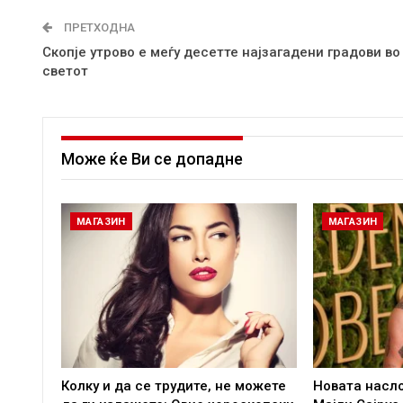
ПРЕТХОДНА
Скопје утрово е меѓу десетте најзагадени градови во
светот
Може ќе Ви се допадне
МАГАЗИН
МАГАЗИН
Колку и да се трудите, не можете
Новата насл