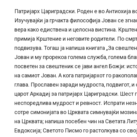
Патријарх Цариградски. Роден е во Антиохија во 
Изучувајќи ја грчакта философија Јован се згна
вера како едиствена и целосна вистина. Крштен
примија Крштение и неговите родители. По смрт
подвизува. Тогаш ја напиша книгата „За свештен
Јован и му прорекоа голема служба, голема бла
посветен за свештеник се јави ангел Божји: ист
на самиот Јован. А кога патријархот го ракопол
глава. Прославен заради мудроста, подвигот, и
царот Аркадиј за патријарх Цариградски. Шест 
неспоредлива мудрост и ревност. Испрати незна
сотре симонијата во Црквата симнувајќи мозин
на Црквата; напиша посебен чин на Светата Литу
Евдоксија; Светото Писмо го растолкува со својо