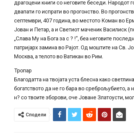
драгоцени книги со неговите беседи. Народот г
двапати го испрати во прогонство. Во прогонств
септември, 407 година, во местото Коман во Ер
Јован и Петар, а и Светиот маченик Василиск (по
„Слава Му на Бога за с ? !“, беа неговите после
патријарх замина во Рајот. Од моштите на Св. Ј
Москва, а телото во Ватикан во Рим.
Тропар
Благодатта на твојата уста блесна како светлина
богатството да не го бара во среброљубието, а 
н? со твоите зборови, оче Јоване Златоусти, мо
Сподели