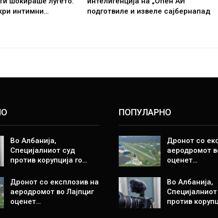
 ги шокираше луѓето:
интелигенција на „Опен АИ“
кри интимни…
подготвиле и извеле сајбернапад
НО
ПОПУЛАРНО
Во Албанија,
Дронот со ек
Специјалниот суд
аеродромот в
против корупција го…
оценет…
Дронот со експлозив на
Во Албанија,
аеродромот во Лајпциг
Специјалниот
оценет…
против корупц