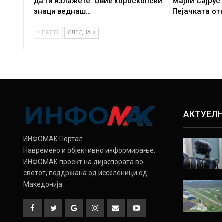
да ги излажете: Овие хороскопски
Мајли Сајрус
знаци веднаш…
Пејачката от
ПРЕТХ
СЛЕДНА
АКТУЕЛ
ИНФОМАК Портал
Навремено и објективно информирање.
ИНФОМАК проект на дијаспората во
светот, поддржана од исселеници од
Македонија.