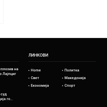
ЛИНКОВИ
сплозив на
Home
Политка
о Лајпциг
Свет
Македонија
Економија
Спорт
 суд
ија го…