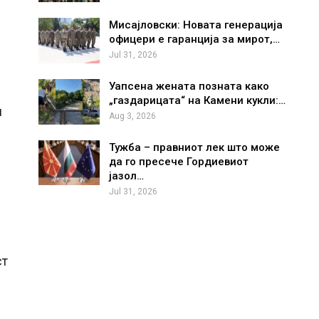
Мисајловски: Новата генерација
офицери е гаранција за мирот,…
Jul 31, 2026
Уапсена жената позната како
„газдарицата“ на Камени кукли:…
и
Aug 3, 2026
Тужба – правниот лек што може
и
да го пресече Гордиевиот
јазол…
Jul 31, 2026
ст