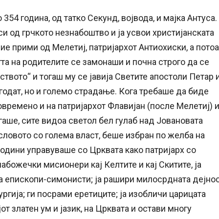
354 година, од татко Секунд, војвода, и мајка Антуса.
си од грчкото незнабоштво и ја усвои христијанската
ие прими од Мелетиј, патријархот Антиохиски, а потоа
та на родителите се замонаши и почна строго да се
ството“ и тогаш му се јавија Светите апостоли Петар 
годат, но и големо страдање. Кога требаше да биде
овремено и на патријархот Флавијан (после Мелетиј) 
агаше, сите видоа светол бел гулаб над Јовановата
 словото со голема власт, беше избран по желба на
години управуваше со Црквата како патријарх со
божечки мисионери кај Келтите и кај Скитите, ја
а епископи-симонисти; ја рашири милосрдната дејно
ргија; ги посрами еретиците; ја изобличи царицата
т златен ум и јазик, на Црквата и остави многу