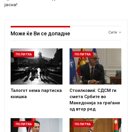
јасна!
Сите
Може ќе Ви се допадне
ПОЛИТКА
ПОЛИТКА
Талогот нема партиска
Стоилковиќ: СДСМ ги
книшка
смета Србите во
Македонија за граѓани
од втор ред
ПОЛИТКА
ПОЛИТКА