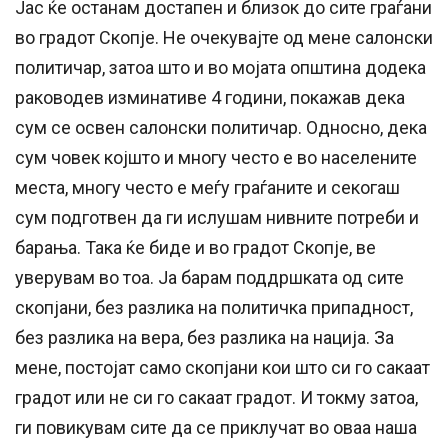
Јас ќе останам достапен и близок до сите граѓани
во градот Скопје. Не очекувајте од мене салонски
политичар, затоа што и во мојата општина додека
раководев изминативе 4 години, покажав дека
сум се освен салонски политичар. Односно, дека
сум човек којшто и многу често е во населените
места, многу често е меѓу граѓаните и секогаш
сум подготвен да ги ислушам нивните потреби и
барања. Така ќе биде и во градот Скопје, ве
уверувам во тоа. Ја барам поддршката од сите
скопјани, без разлика на политичка припадност,
без разлика на вера, без разлика на нација. За
мене, постојат само скопјани кои што си го сакаат
градот или не си го сакаат градот. И токму затоа,
ги повикувам сите да се приклучат во оваа наша