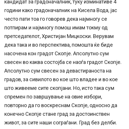
кандидат за градоначалник, туку изминативе 4
години како градоначалник на Кисела Вода, јас
често пати тоа го говорев дека најмногу се
потпирам и најмногу помош имам токму од
претседателот, Христијан Мицкоски. Верувам
дека така и во перспектива, помошта ќе биде
насочена кон градот Скопје. Апсолутно сум
свесен во каква состојба се наоѓа градот Скопје.
Апсолутно сум свесен за девастираноста на
градов, за сивилото во кое што владее и во кое
што живееме сите скопјани. Но, исто така сум
спремен по завршување на овие избори,
повторно да го воскреснам Скопје, односно да
конечно Скопје стане град за достоинствен
живот, за сите наши сограѓани. Град без делби.