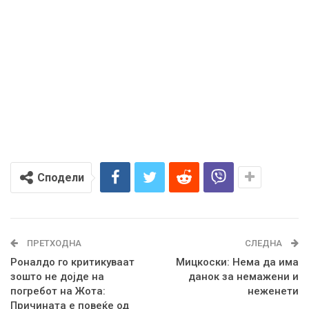
Сподели
ПРЕТХОДНА
СЛЕДНА
Роналдо го критикуваат
Мицкоски: Нема да има
зошто не дојде на
данок за немажени и
погребот на Жота:
неженети
Причината е повеќе од