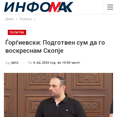
Дома
Политка
ПОЛИТКА
Ѓорѓиевски: Подготвен сум да го
воскреснам Скопје
На
6 Jul, 2025 год. во 16:50 часот.
Од
INFO