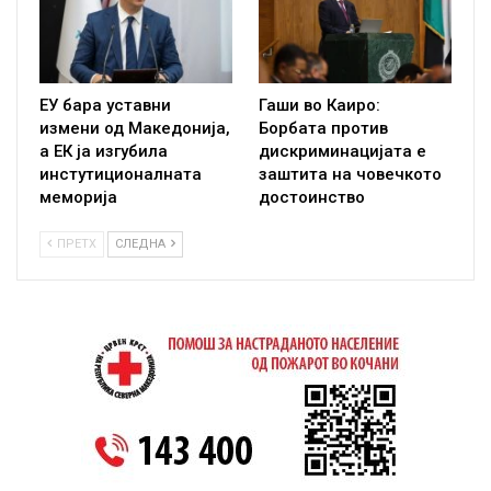
ЕУ бара уставни
Гаши во Каиро:
измени од Македонија,
Борбата против
а ЕК ја изгубила
дискриминацијата е
инстутиционалната
заштита на човечкото
меморија
достоинство
ПРЕТХ
СЛЕДНА