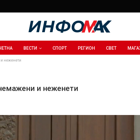
ЧЕТНА
ВЕСТИ
СПОРТ
РЕГИОН
СВЕТ
МАГА
 и неженети
 немажени и неженети