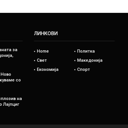
ЛИНКОВИ
аната за
Home
Политка
онија,
Свет
Македонија
Економија
Спорт
 Ново
жуваме со
сплозив на
о Лајпциг