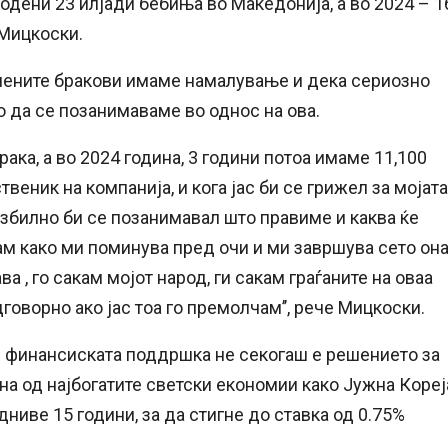
родени 23 илјади бебиња во Македонија, а во 2024 – 1
 Мицкоски.
учените бракови имаме намалување и дека сериозно
о да се позанимаваме во однос на ова.
ака, а во 2024 година, 3 години потоа имаме 11,100
ственик на компанија, и кога јас би се грижел за мојата
 озбилно би се позанимавал што правиме и каква ќе
ам како ми поминува пред очи и ми завршува сето он
а , го сакам мојот народ, ги сакам граѓаните на оваа
оворно ако јас тоа го премолчам’’, рече Мицкоски.
 финансиската поддршка не секогаш е решението за
на од најбогатите светски економии како Јужна Кореј
иве 15 години, за да стигне до ставка од 0.75%