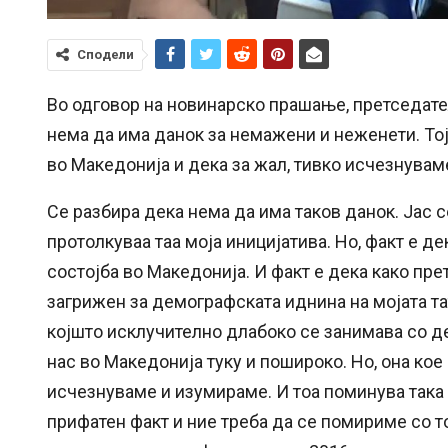
Сподели
Во одговор на новинарско прашање, претседат
нема да има данок за немажени и неженети. Тој
во Македонија и дека за жал, тивко исчезнувам
Се разбира дека нема да има таков данок. Јас 
протолкуваа таа моја иницијатива. Но, факт е 
состојба во Македонија. И факт е дека како пр
загрижен за демографската иднина на мојата та
којшто исклучително длабоко се занимава со д
нас во Македонија туку и пошироко. Но, она кое
исчезнуваме и изумираме. И тоа поминува така 
прифатен факт и ние треба да се помириме со т