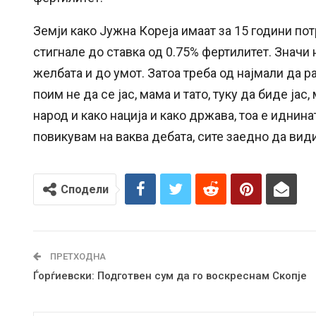
Земји како Јужна Кореја имаат за 15 години по
стигнале до ставка од 0.75% фертилитет. Значи н
желбата и до умот. Затоа треба од најмали да р
поим не да се јас, мама и тато, туку да биде јас
народ и како нација и како држава, тоа е иднина
повикувам на ваква дебата, сите заедно да вид
Сподели
ПРЕТХОДНА
Ѓорѓиевски: Подготвен сум да го воскреснам Скопје