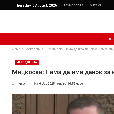
Технологија
Контакт
Thursday, 6 August, 2026
ПО
Дома
Македонија
Мицкоски: Нема да има данок за немажени
МАКЕДОНИЈА
Мицкоски: Нема да има данок за
На
6 Jul, 2025 год. во 16:55 часот.
Од
INFO