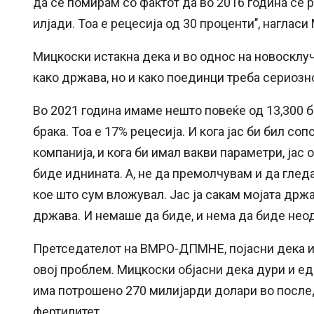
да се помирам со фактот да во 2016 година се 
илјади. Тоа е рецесија од 30 проценти’’, нагласи
Мицкоски истакна дека и во однос на новоскл
како држава, но и како поединци треба сериозн
Во 2021 година имаме нешто повеќе од 13,300 бр
брака. Тоа е 17% рецесија. И кога јас би бил соп
компанија, и кога би имал вакви параметри, јас
биде иднината. А, не да премолчувам и да глед
кое што сум вложувал. Јас ја сакам мојата држав
држава. И немаше да биде, и нема да биде неодг
Претседателот на ВМРО-ДПМНЕ, појасни дека и
овој проблем. Мицкоски објасни дека дури и ед
има потрошено 270 милијарди долари во последн
фертилитет.