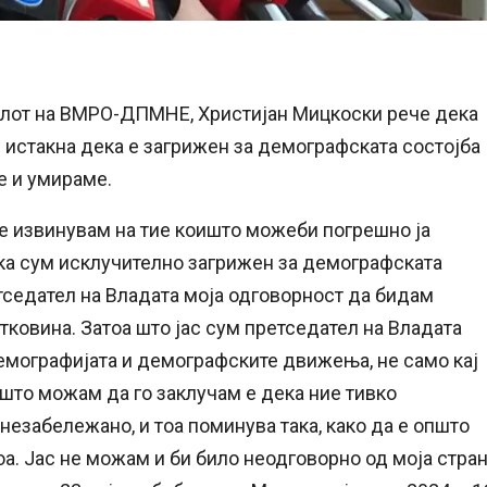
елот на ВМРО-ДПМНЕ, Христијан Мицкоски рече дека
 истакна дека е загрижен за демографската состојба
е и умираме.
се извинувам на тие коишто можеби погрешно ја
дека сум исклучително загрижен за демографската
етседател на Владата моја одговорност да бидам
тковина. Затоа што јас сум претседател на Владата
емографијата и демографските движења, не само кај
 што можам да го заклучам е дека ние тивко
незабележано, и тоа поминува така, како да е општо
оа. Јас не можам и би било неодговорно од моја стра