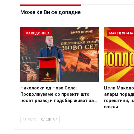
Може ќе Ви се допадне
МАКЕДОНИЈА
МАКЕДОНИЈА
Николоски од Ново Село:
Цела Македо
Продолжуваме со проекти што
аларм порад
носат развој и подобар живот за…
горештини, 
важни…
ПРЕТХ
СЛЕДНА