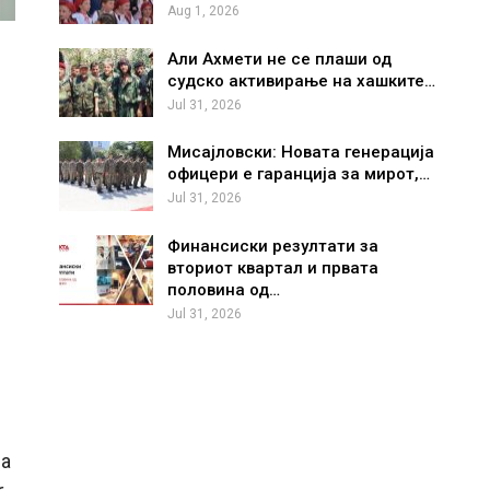
Aug 1, 2026
Али Ахмети не се плаши од
судско активирање на хашките…
Jul 31, 2026
Мисајловски: Новата генерација
офицери е гаранција за мирот,…
Jul 31, 2026
Финансиски резултати за
вториот квартал и првата
половина од…
Jul 31, 2026
на