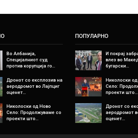
НО
ПОПУЛАРНО
Во Албанија,
И покрај забр
Специјалниот суд
влез во Макед
против корупција го…
бугарски…
Дронот со експлозив на
Николоски од
аеродромот во Лајпциг
Село: Продол
оценет…
проекти што…
Николоски од Ново
Дронот со ек
Село: Продолжуваме со
аеродромот в
проекти што…
оценет…