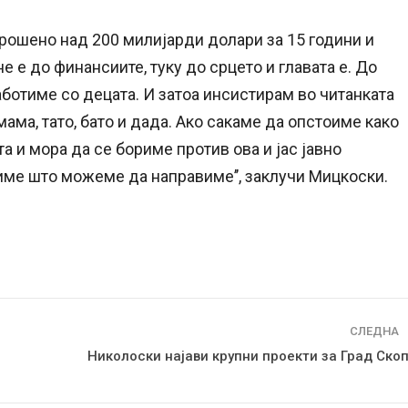
трошено над 200 милијарди долари за 15 години и
е е до финансиите, туку до срцето и главата е. До
аботиме со децата. И затоа инсистирам во читанката
, мама, тато, бато и дада. Ако сакаме да опстоиме како
та и мора да се бориме против ова и јас јавно
име што можеме да направиме’’, заклучи Мицкоски.
СЛЕДНА
Николоски најави крупни проекти за Град Скоп