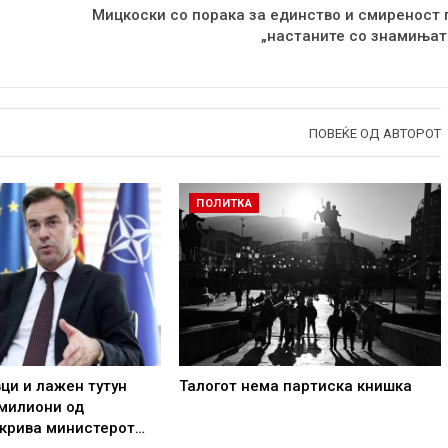
Мицкоски со порака за единство и смиреност 
„настаните со знамињат
ПОВЕЌЕ ОД АВТОРОТ
ПОЛИТКА
вци и лажен тутун
Талогот нема партиска книшка
 милиони од
ткрива министерот…