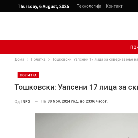
Технологија
Контакт
Thursday, 6 August, 2026
ПО
Дома
Политка
Тошковски: Уапсени 17 лица за сквернавење 
ПОЛИТКА
Тошковски: Уапсени 17 лица за 
На
30 Nov, 2024 год. во 23:06 часот.
Од
INFO