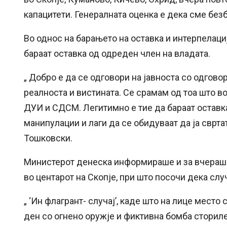
капацитети. Генералната оценка е дека сме безб
Во однос на барањето на оставка и интерпелаци
бараат оставка од одреден член на владата.
„ Добро е да се одговори на јавноста со одгово
реалноста и вистината. Се срамам од тоа што в
ДУИ и СДСМ. Легитимно е тие да бараат оставка
манипулации и лаги да се обидуваат да ја сврта
Тошковски.
Министерот денеска информираше и за вчерашн
во центарот на Скопје, при што посочи дека случ
„ ‘Ин флагрант- случај’, каде што на лице мест
ден со огнено оружје и фиктивна бомба сториле