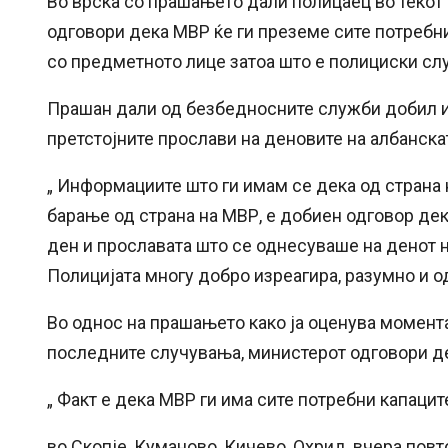
Во врска со прашањето дали полицаец во текот 
одговори дека МВР ќе ги преземе сите потребни
со предметното лице затоа што е полициски сл
Прашан дали од безбедносните служби добил 
претстојните прослави на деновите на албанска
„ Информациите што ги имам се дека од страна 
барање од страна на МВР, е добиен одговор де
ден и прославата што се однесуваше на денот н
Полицијата многу добро изреагира, разумно и о
Во однос на прашањето како ја оценува момент
последните случувања, министерот одговори дек
„ Факт е дека МВР ги има сите потребни капацит
во Скопје, Куманово, Кичево, Охрид, вчера пов