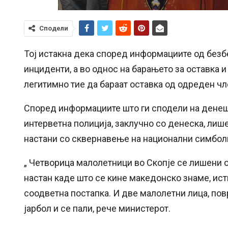
Сподели
Тој истакна дека според информациите од без
инциденти, а во однос на барањето за оставка 
легитимно тие да бараат оставка од одреден чл
Според информациите што ги сподели на денешн
интерветна полиција, заклучно со денеска, лиш
настани со сквернавење на национални симболи,
„ Четворица малолетници во Скопје се лишени 
настан каде што се кине македонско знаме, исти
соодветна постапка. И две малолетни лица, пов
јарбол и се пали, рече министерот.