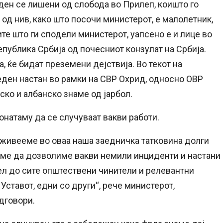
ден се лишени од слобода во Прилеп, коишто го
од нив, како што посочи министерот, е малолетник,
е што ги сподели министерот, уапсено е и лице во
публика Србија од почесниот конзулат на Србија.
а, ќе бидат преземени дејствија. Во текот на
еден настан во рамки на СВР Охрид, односно ОВР
ко и албанско знаме од јарбол.
онатаму да се случуваат вакви работи.
е живееме во оваа наша заедничка татковина долги
ееме да дозволиме вакви немили инциденти и настани
ел до сите општествени чинители и релевантни
Уставот, едни со други“, рече министерот,
дговори.