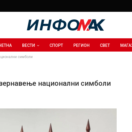
ЧЕТНА
ВЕСТИ
СПОРТ
РЕГИОН
СВЕТ
МАГА
национални симболи
сквернавење национални симболи