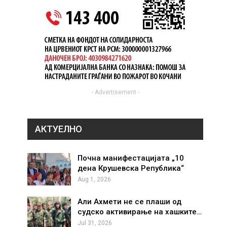
- Advertisement -
АКТУЕЛНО
Почна манифестацијата „10
дена Крушевска Република“
Aug 1, 2026
Али Ахмети не се плаши од
судско активирање на хашките…
Jul 31, 2026