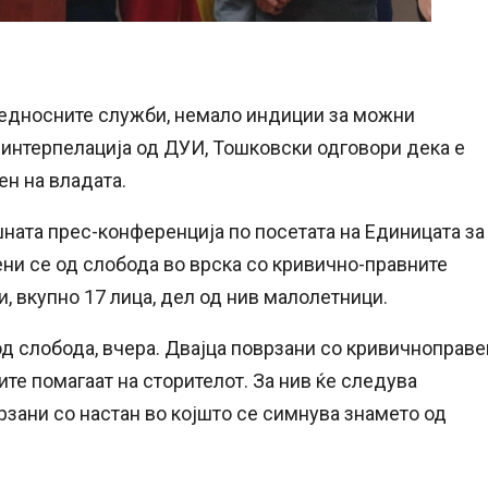
бедносните служби, немало индиции за можни
и интерпелација од ДУИ, Тошковски одговори дека е
ен на владата.
ата прес-конференција по посетата на Единицата за
ени се од слобода во врска со кривично-правните
 вкупно 17 лица, дел од нив малолетници.
од слобода, вчера. Двајца поврзани со кривичноправе
те помагаат на сторителот. За нив ќе следува
рзани со настан во којшто се симнува знамето од