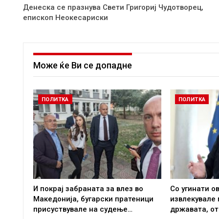
Денеска се празнува Свети Григориј Чудотворец,
епископ Неокесариски
Може ќе Ви се допадне
ПОЛИТКА
ПОЛИТКА
И покрај забраната за влез во
Со угинати о
Македонија, бугарски пратеници
извлекувале
присуствувале на судење…
државата, о