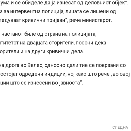
ума и се обиделе да ја изнесат од деловниот објект.
 за интервентна полиција, лицата се лишени од
следуваат кривични пријави“, рече министерот.
настанот биле од страна на полицијата,
титетот на двајцата сторители, посочи дека
орители и на други кривични дела.
на дрога во Велес, односно дали тие се поврзани со
стојат одредени индиции, но, како што рече „во овој
ии што се изнесени во јавноста“.
СЛЕДНА