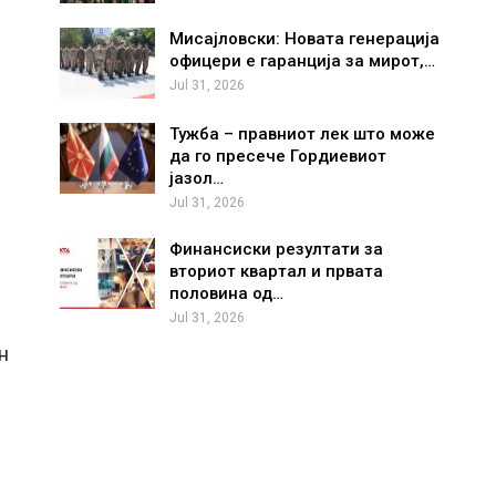
Мисајловски: Новата генерација
офицери е гаранција за мирот,…
Jul 31, 2026
Тужба – правниот лек што може
да го пресече Гордиевиот
јазол…
Jul 31, 2026
Финансиски резултати за
вториот квартал и првата
половина од…
Jul 31, 2026
н