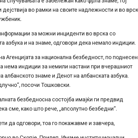
на случувањата е забележан како фрла знаме, тој
 дејствија во рамки на своите надлежности и во врс
ужбеник.
информации за можни инциденти во врска со
та азбука и на знаме, одговори дека немало индиции.
на Агенцијата за национална безбедност, по поднесе
ка нема индиции за немили настани при вчерашниот
а албанското знаме и Денот на албанската азбука.
длучно“, посочи Тошковски.
алната безбедносна состојба имајќи ги предвид
а сме, како што рече, „апсолутно безбедни“.
ети да одговори, тоа го покажавме и завчера,
торно во Скопје, Прилеп. Имаме институционални