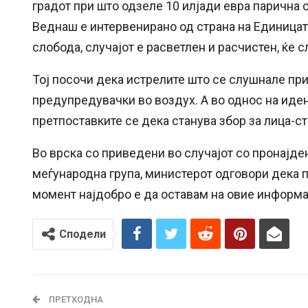
градот при што одзеле 10 илјади евра парична с
Веднаш е интервенирано од страна на Единицата
слобода, случајот е расветлен и расчистен, ќе 
Тој посочи дека истрелите што се слушнале при 
предупредувачки во воздух. А во однос на иден
претпоставките се дека станува збор за лица-ст
Во врска со приведени во случајот со пронајде
меѓународна група, министерот одговори дека по
момент најдобро е да оставам на овие информац
Сподели
ПРЕТХОДНА