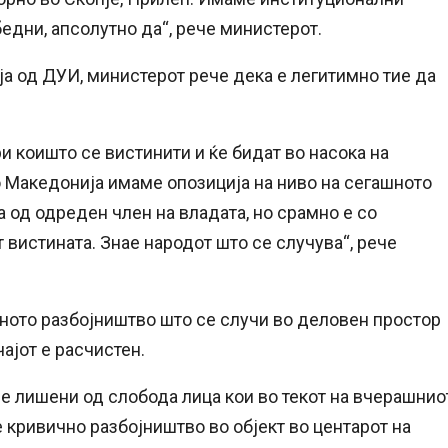
едни, апсолутно да“, рече министерот.
ја од ДУИ, министерот рече дека е легитимно тие да
ри коишто се вистинити и ќе бидат во насока на
о Македонија имаме опозиција на ниво на сегашното
 од одреден член на владата, но срамно е со
т вистината. Знае народот што се случува“, рече
ото разбојништво што се случи во деловен простор
ајот е расчистен.
о се лишени од слобода лица кои во текот на вчерашнио
 кривично разбојништво во објект во центарот на