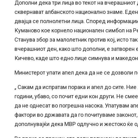
Дополни дека три лица во текот на вчерашниот 
сквернават албанското национално знаме. Еден 
двајца се полнолетни лица. Според информациит
Куманово кое корнело национален симбол на Ре
Станува збор за малолетник против кој, исто так
вчерашниот ден, како што дополни, е затворен 
Кичево, каде што едно лице симнува и македонс
Министерот упати апел дека да не се дозволи п
„ Сакам да испратам порака и апел до сите. Ни
години, убаво, со почит едни кон други. Не см
да не однесат во погрешна насока. Упатувам ап
фактори во државата да го почитуваме законот, 
дополнувајќи дека МВР одлучно и жестоко ќе о