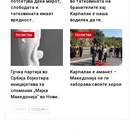
потсетува дека мирот,
во татковината на
слободата и
бранителите кај
татковината имаат
Карпалак е наша
вредност…
водилка да ги…
ПОЛИТКА
ПОЛИТКА
Грчка партија во
Карпалак е аманет –
Србија бојкотира
Македонија не ги
иницијатива за
заборава своите херои
споменик „Мајка
Македонија“ во Нови…
ПРЕТХ
СЛЕДНА