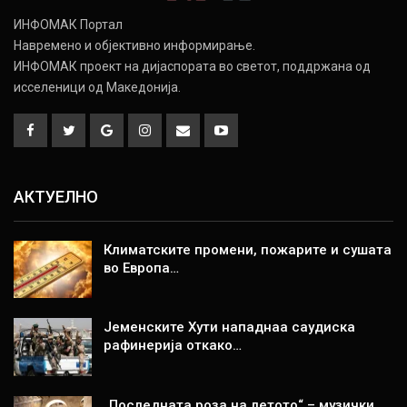
ИНФОМАК Портал
Навремено и објективно информирање.
ИНФОМАК проект на дијаспората во светот, поддржана од
исселеници од Македонија.
АКТУЕЛНО
Климатските промени, пожарите и сушата
во Европа…
Јеменските Хути нападнаа саудиска
рафинерија откако…
„Последната роза на летото“ – музички