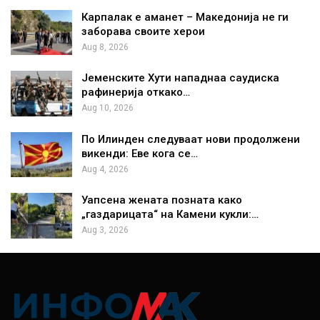
Карпалак е аманет – Македонија не ги
заборава своите херои
Aug 8, 2026
Јеменските Хути нападнаа саудиска
рафинерија откако…
Aug 10, 2026
По Илинден следуваат нови продолжени
викенди: Еве кога се…
Aug 4, 2026
Уапсена жената позната како
„газдарицата“ на Камени кукли:…
Aug 3, 2026