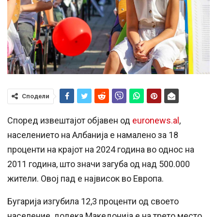
Сподели
Според извештајот објавен од
euronews.al
,
населението на Албанија е намалено за 18
проценти на крајот на 2024 година во однос на
2011 година, што значи загуба од над 500.000
жители. Овој пад е највисок во Европа.
Бугарија изгубила 12,3 проценти од своето
население, додека Македонија е на трето место