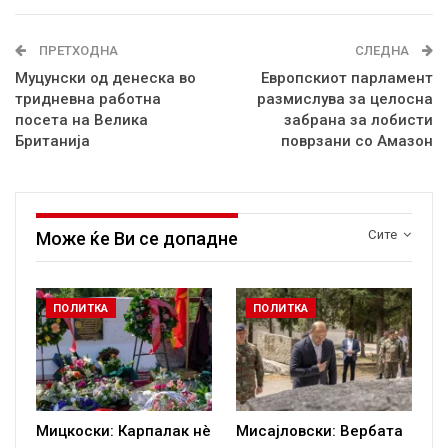
ПРЕТХОДНА
СЛЕДНА
Муцунски од денеска во
Европскиот парламент
тридневна работна
размислува за целосна
посета на Велика
забрана за лобисти
Британија
поврзани со Амазон
Сите
Може ќе Ви се допадне
ПОЛИТКА
ПОЛИТКА
Мицкоски: Карпалак нè
Мисајловски: Вербата