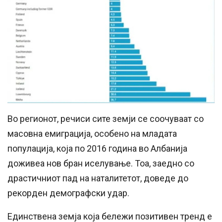
Во регионот, речиси сите земји се соочуваат со
масовна емиграција, особено на младата
популација, која по 2016 година во Албанија
доживеа нов бран иселување. Тоа, заедно со
драстичниот пад на наталитетот, доведе до
рекорден демографски удар.
Единствена земја која бележи позитивен тренд е