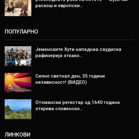
раскош и европски…
ПОПУЛАРНО
Јеменските Хути нападнаа саудиска
рафинерија откако…
Силно светнал ден, 35 години
независност! (ВИДЕО)
Отомански регистар од 1640 година
открива словенско…
ЛИНКОВИ