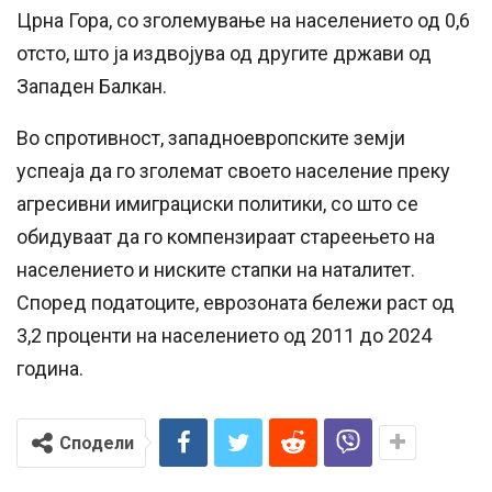
Црна Гора, со зголемување на населението од 0,6
отсто, што ја издвојува од другите држави од
Западен Балкан.
Во спротивност, западноевропските земји
успеаја да го зголемат своето население преку
агресивни имиграциски политики, со што се
обидуваат да го компензираат стареењето на
населението и ниските стапки на наталитет.
Според податоците, еврозоната бележи раст од
3,2 проценти на населението од 2011 до 2024
година.
Сподели