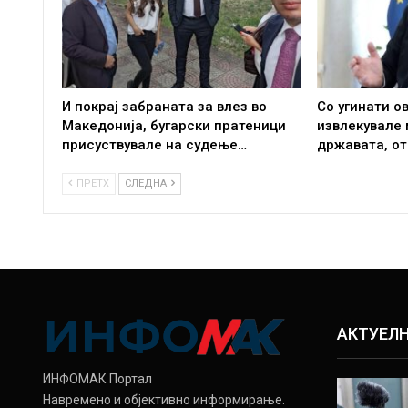
И покрај забраната за влез во
Со угинати о
Македонија, бугарски пратеници
извлекувале
присуствувале на судење…
државата, о
ПРЕТХ
СЛЕДНА
АКТУЕЛ
ИНФОМАК Портал
Навремено и објективно информирање.