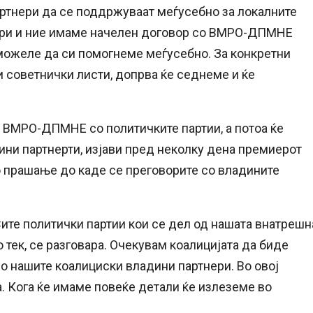
артнери да се поддржуваат меѓусебно за локалните
бори и ние имаме начелен договор со ВМРО-ДПМНЕ
можеле да си помогнеме меѓусебно. За конкретни
 советнички листи, допрва ќе седнеме и ќе
а ВМРО-ДПМНЕ со политичките партии, а потоа ќе
ини партнерти, изјави пред неколку дена премиерот
о прашање до каде се преговорите со владините
 Сите политички партии кои се дел од нашата внатрешн
о тек, се разговара. Очекувам коалицијата да биде
о нашите коалициски владини партнери. Во овој
. Кога ќе имаме повеќе детали ќе излеземе во