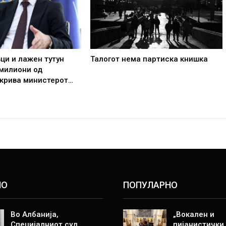
вци и лажен тутун
Талогот нема партиска книшка
 милиони од
ткрива министерот…
НО
ПОПУЛАРНО
Во Албанија,
„Вокален и
Специјалниот суд
пијанистички