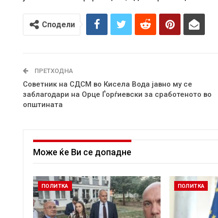
Сподели
ПРЕТХОДНА
Советник на СДСМ во Кисела Вода јавно му се
заблагодари на Орце Ѓорѓиевски за сработеното во
општината
Може ќе Ви се допадне
ПОЛИТКА
ПОЛИТКА