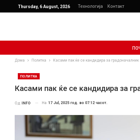
Технологија
Контакт
Thursday, 6 August, 2026
ПО
Дома
Политка
Касами пак ќе се кандидира за градоначалник 
ПОЛИТКА
Касами пак ќе се кандидира за гр
На
17 Jul, 2025 год. во 07:12 часот.
Од
INFO