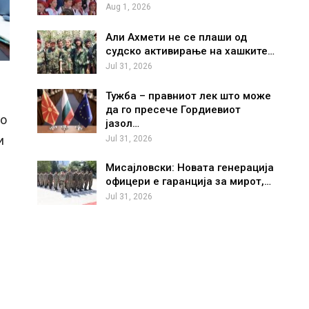
Aug 1, 2026
Али Ахмети не се плаши од
судско активирање на хашките…
Jul 31, 2026
Тужба – правниот лек што може
да го пресече Гордиевиот
го
јазол…
и
Jul 31, 2026
Мисајловски: Новата генерација
офицери е гаранција за мирот,…
Jul 31, 2026