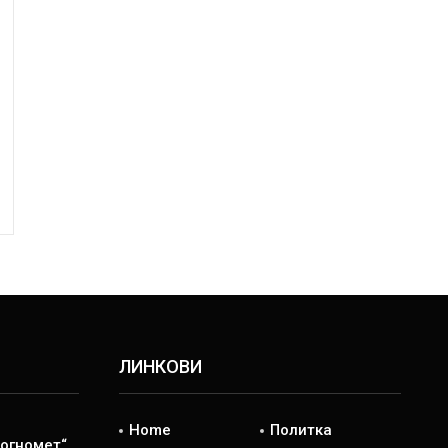
ЛИНКОВИ
Home
Политка
 огномет“