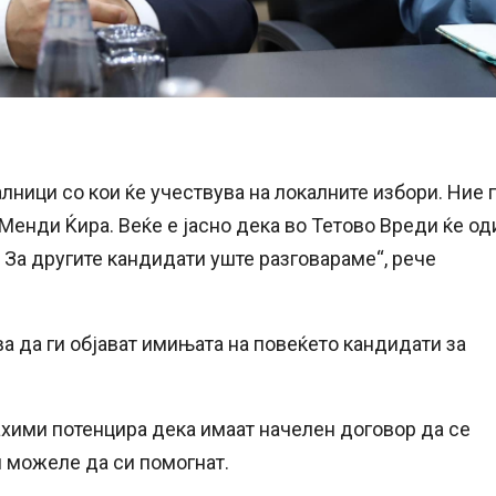
лници со кои ќе учествува на локалните избори. Ние 
енди Ќира. Веќе е јасно дека во Тетово Вреди ќе од
 За другите кандидати уште разговараме“, рече
ва да ги објават имињата на повеќето кандидати за
хими потенцира дека имаат начелен договор да се
 можеле да си помогнат.