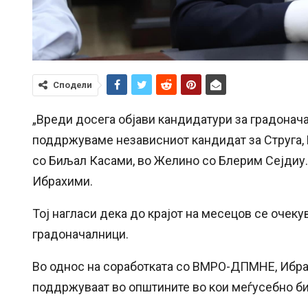
Сподели
„Вреди досега објави кандидатури за градонача
поддржуваме независниот кандидат за Струга, М
со Биљал Касами, во Желино со Блерим Сејдиу.
Ибрахими.
Тој нагласи дека до крајот на месецов се очеку
градоначалници.
Во однос на соработката со ВМРО-ДПМНЕ, Ибра
поддржуваат во општините во кои меѓусебно би