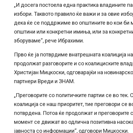
„И досега постоела една практика владините п
избори. Таквото правило ќе важи и за овие из
дека ќе се поддржиме во општините во кои би 
општини или конкретни имиња, или за конкретни
зборуваме“, рече Ибрахими.
Прво ќе ја потврдиме внатрешната коалиција н
продолжат разговорите и со коалициските влад
Христијан Мицкоски, одговарајќи на новинарск
партнери Вреди и ЗНАМ.
„Преговорите со политичките партии се во тек.
коалиција се наш приоритет, тие преговори се в
потврдена. Потоа ќе продолжат и преговорите с
момент се движат во одлична позитивна насока
јавноста со информации“, одговори Мицкоски.