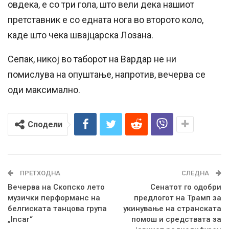
овдека, е со три гола, што вели дека нашиот
претставник е со едната нога во второто коло,
каде што чека швајцарска Лозана.
Сепак, никој во таборот на Вардар не ни
помислува на опуштање, напротив, вечерва се
оди максимално.
Сподели
ПРЕТХОДНА
СЛЕДНА
Вечерва на Скопско лето
Сенатот го одобри
музички перформанс на
предлогот на Трамп за
белгиската танцова група
укинување на странската
„Incar“
помош и средствата за