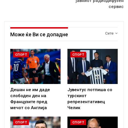
јавниот радиодифузен
сервис
Сите
Може ќе Ви се допадне
СПОРТ
СПОРТ
Дешан не им даде
Јувентус потпиша со
слободен ден на
турскиот
Французите пред
репрезентативец
мечот со Англија
Челик
СПОРТ
СПОРТ