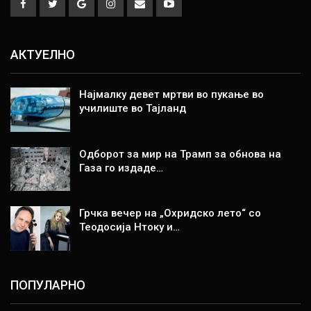
АКТУЕЛНО
Најмалку девет мртви во пукање во
училиште во Тајланд
Одборот за мир на Трамп за обнова на
Газа го издаде…
Грчка вечер на „Охридско лето“ со
Теодосија Нтоку и…
ПОПУЛАРНО