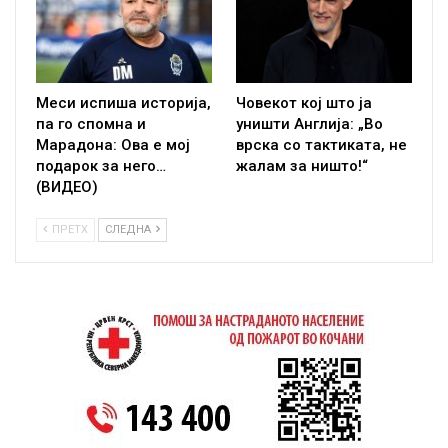
Меси испиша историја,
Човекот кој што ја
па го спомна и
уништи Англија: „Во
Марадона: Ова е мој
врска со тактиката, не
подарок за него…
жалам за ништо!“
(ВИДЕО)
ПРЕТХ
СЛЕДНА