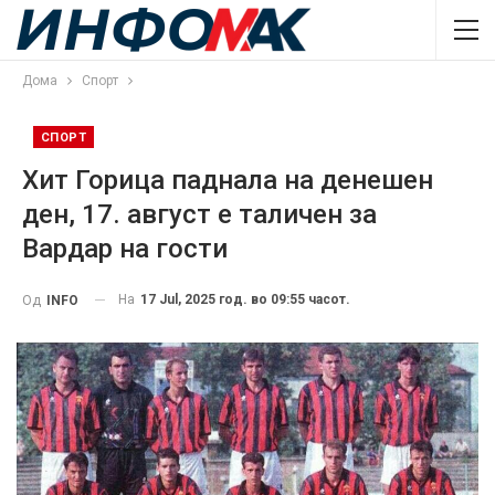
Дома
Спорт
СПОРТ
Хит Горица паднала на денешен
ден, 17. август е таличен за
Вардар на гости
На
17 Jul, 2025 год. во 09:55 часот.
Од
INFO