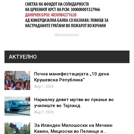
- Advertisement -
АКТУЕЛНО
Почна манифестацијата „10 дена
Крушевска Република“
Aug 1, 2026
Најмалку девет мртви во пукање во
училиште во Тајланд
Aug 7, 2026
За Илинден Милошоски на Мечкин
Камен, Мицкоски во Пелинце и…