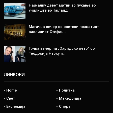
Најмалку девет мртви во пукање во
училиште во Тајланд
Магична вечер со светски познатиот
виолинист Стефан…
Грчка вечер на „Охридско лето“ со
Теодосија Нтоку и…
ЛИНКОВИ
Home
Политка
Свет
Македонија
Економија
Спорт