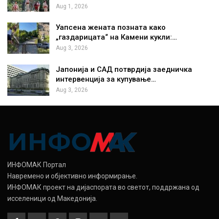
Aug 1, 2026
Уапсена жената позната како
„газдарицата“ на Камени кукли:…
Aug 3, 2026
Јапонија и САД потврдија заедничка
интервенција за купување…
Aug 3, 2026
ИНФОМАК Портал
Навремено и објективно информирање.
ИНФОМАК проект на дијаспората во светот, поддржана од
исселеници од Македонија.