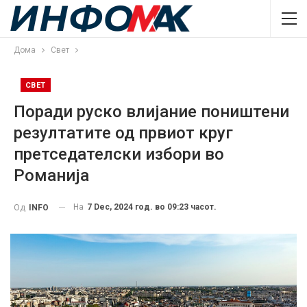
Дома
Свет
СВЕТ
Поради руско влијание поништени
резултатите од првиот круг
претседателски избори во
Романија
На
7 Dec, 2024 год. во 09:23 часот.
Од
INFO