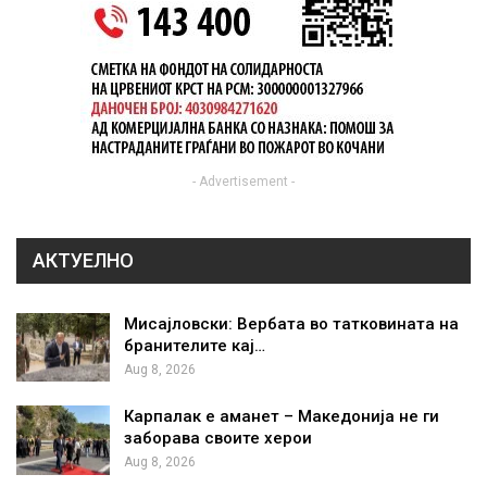
- Advertisement -
АКТУЕЛНО
Мисајловски: Вербата во татковината на
бранителите кај…
Aug 8, 2026
Карпалак е аманет – Македонија не ги
заборава своите херои
Aug 8, 2026