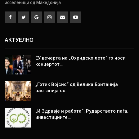
исселеници од Македонија.
АКТУЕЛНО
ЕУ вечерта на „Охридско лето“ го носи
концертот…
„Готик Војсис“ од Велика Британија
настапија со…
„И Здравје и работа“: Рударството паѓа,
инвестициите…