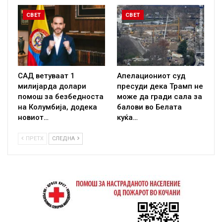
СВЕТ
СВЕТ
САД ветуваат 1
Апелациониот суд
милијарда долари
пресуди дека Трамп не
помош за безбедноста
може да гради сала за
на Колумбија, додека
балови во Белата
новиот…
куќа…
ПРЕТХ
СЛЕДНА