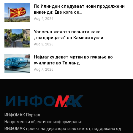
По Илинден следуваат нови продолжени
викенди: Еве кога се…
Aug 4, 2026
Уапсена жената позната како
„газдарицата“ на Камени кукли:…
Aug 3, 2026
Најмалку девет мртви во пукање во
училиште во Тајланд
Aug 7, 2026
ИНФОМАК Портал
Навремено и објективно информирање.
ИНФОМАК проект на дијаспората во светот, поддржана од