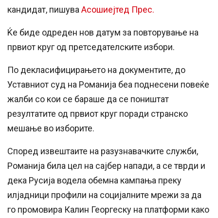
кандидат, пишува
Асошиејтед Прес.
Ќе биде одреден нов датум за повторување на
првиот круг од претседателските избори.
По декласифицирањето на документите, до
Уставниот суд на Романија беа поднесени повеќе
жалби со кои се бараше да се поништат
резултатите од првиот круг поради странско
мешање во изборите.
Според извештаите на разузнавачките служби,
Романија била цел на сајбер напади, а се тврди и
дека Русија водела обемна кампања преку
илјадници профили на социјалните мрежи за да
го промовира Калин Георгеску на платформи како