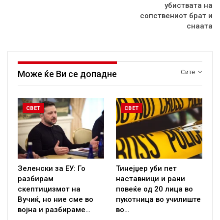
убиствата на
сопствениот брат и
снаата
Сите
Може ќе Ви се допадне
СВЕТ
СВЕТ
Зеленски за ЕУ: Го
Тинејџер уби пет
разбирам
наставници и рани
скептицизмот на
повеќе од 20 лица во
Вучиќ, но ние сме во
пукотница во училиште
војна и разбираме…
во…