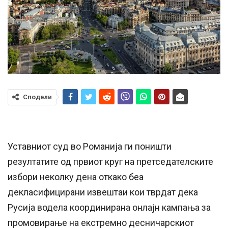
Сподели
Уставниот суд во Романија ги поништи
резултатите од првиот круг на претседателските
избори неколку дена откако беа
декласифицирани извештаи кои тврдат дека
Русија водела координирана онлајн кампања за
промовирање на екстремно десничарскиот