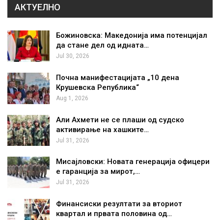
АКТУЕЛНО
Божиновска: Македонија има потенцијал
да стане дел од идната…
Jul 30, 2026
Почна манифестацијата „10 дена
Крушевска Република“
Aug 1, 2026
Али Ахмети не се плаши од судско
активирање на хашките…
Jul 31, 2026
Мисајловски: Новата генерација офицери
е гаранција за мирот,…
Jul 31, 2026
Финансиски резултати за вториот
квартал и првата половина од…