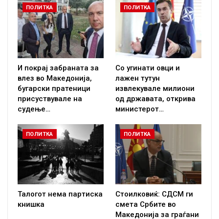
ПОЛИТКА
ПОЛИТКА
И покрај забраната за
Со угинати овци и
влез во Македонија,
лажен тутун
бугарски пратеници
извлекувале милиони
присуствувале на
од државата, открива
судење…
министерот…
ПОЛИТКА
ПОЛИТКА
Талогот нема партиска
Стоилковиќ: СДСМ ги
книшка
смета Србите во
Македонија за граѓани