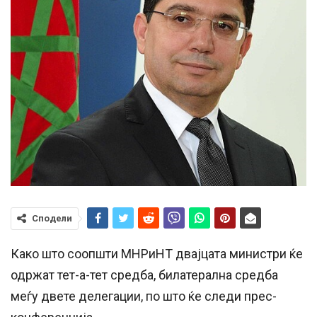
Сподели
Како што соопшти МНРиНТ двајцата министри ќе
одржат тет-а-тет средба, билатерална средба
меѓу двете делегации, по што ќе следи прес-