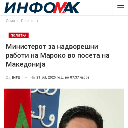
Дома
Политка
ПОЛИТКА
Mинистерот за надворешни
работи на Мароко во посета на
Македонија
На
21 Jul, 2025 год. во 07:37 часот.
Од
INFO