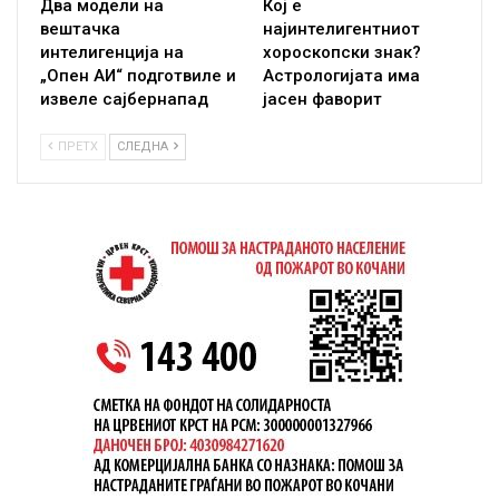
Два модели на
Кој е
вештачка
најинтелигентниот
интелигенција на
хороскопски знак?
„Опен АИ“ подготвиле и
Астрологијата има
извеле сајбернапад
јасен фаворит
ПРЕТХ
СЛЕДНА