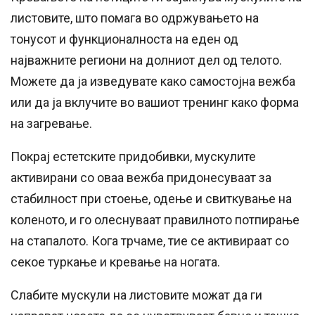
листовите, што помага во одржувањето на
тонусот и функционалноста на еден од
најважните региони на долниот дел од телото.
Можете да ја изведувате како самостојна вежба
или да ја вклучите во вашиот тренинг како форма
на загревање.
Покрај естетските придобивки, мускулите
активирани со оваа вежба придонесуваат за
стабилност при стоење, одење и свиткување на
коленото, и го олеснуваат правилното потпирање
на стапалото. Кога трчаме, тие се активираат со
секое туркање и кревање на ногата.
Слабите мускули на листовите можат да ги