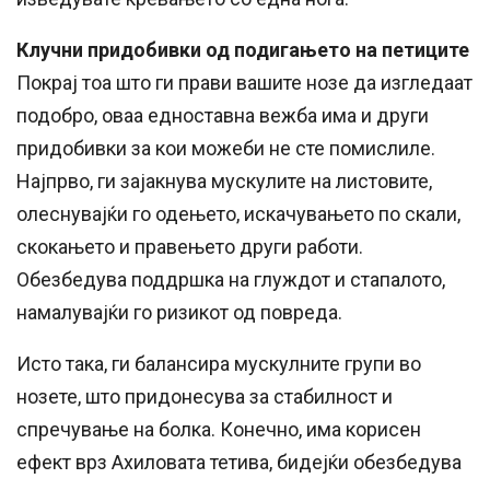
Клучни придобивки од подигањето на петиците
Покрај тоа што ги прави вашите нозе да изгледаат
подобро, оваа едноставна вежба има и други
придобивки за кои можеби не сте помислиле.
Најпрво, ги зајакнува мускулите на листовите,
олеснувајќи го одењето, искачувањето по скали,
скокањето и правењето други работи.
Обезбедува поддршка на глуждот и стапалото,
намалувајќи го ризикот од повреда.
Исто така, ги балансира мускулните групи во
нозете, што придонесува за стабилност и
спречување на болка. Конечно, има корисен
ефект врз Ахиловата тетива, бидејќи обезбедува