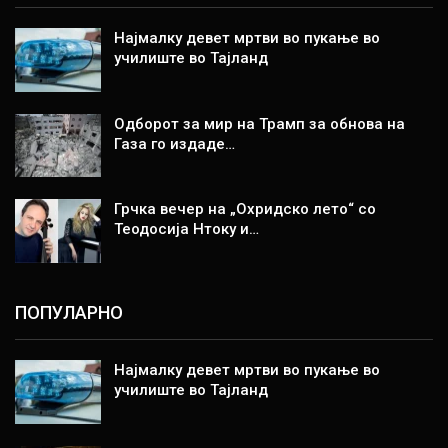
Најмалку девет мртви во пукање во
училиште во Тајланд
Одборот за мир на Трамп за обнова на
Газа го издаде…
Грчка вечер на „Охридско лето“ со
Теодосија Нтоку и…
ПОПУЛАРНО
Најмалку девет мртви во пукање во
училиште во Тајланд