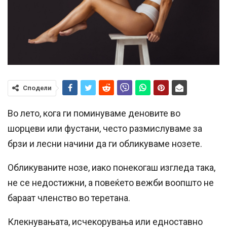
Сподели
Во лето, кога ги поминуваме деновите во
шорцеви или фустани, често размислуваме за
брзи и лесни начини да ги обликуваме нозете.
Обликуваните нозе, иако понекогаш изгледа така,
не се недостижни, а повеќето вежби воопшто не
бараат членство во теретана.
Клекнувањата, исчекорувања или едноставно