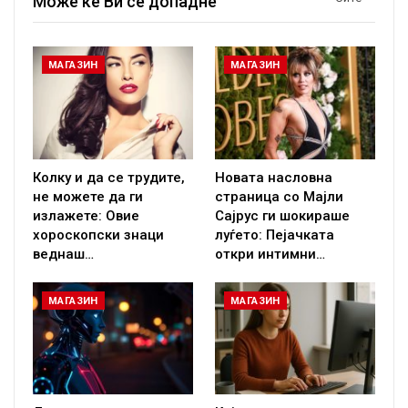
Може ќе Ви се допадне
МАГАЗИН
МАГАЗИН
Колку и да се трудите,
Новата насловна
не можете да ги
страница со Мајли
излажете: Овие
Сајрус ги шокираше
хороскопски знаци
луѓето: Пејачката
веднаш…
откри интимни…
МАГАЗИН
МАГАЗИН