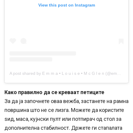
View this post on Instagram
A post shared by E m m a • L o u i s e • M c G l e n (@emmalouisemcglen)
Како правилно да се креваат петиците
За да ја започнете оваа вежба, застанете на рамна
површина што не се лизга. Можете да користите
ѕид, маса, кујнски пулт или потпирач од стол за
дополнителна стабилност. Држете ги стапалата