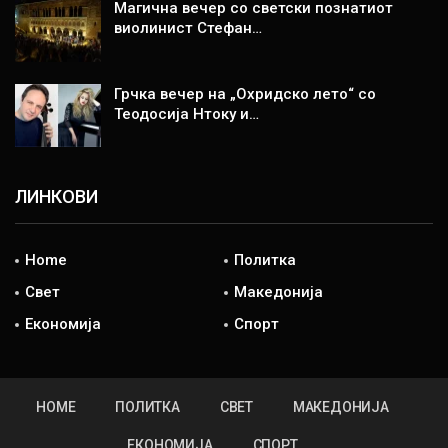
Магична вечер со светски познатиот
виолинист Стефан…
Грчка вечер на „Охридско лето“ со
Теодосија Нтоку и…
ЛИНКОВИ
Home
Политка
Свет
Македонија
Економија
Спорт
HOME
ПОЛИТКА
СВЕТ
МАКЕДОНИЈА
ЕКОНОМИЈА
СПОРТ