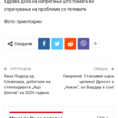
здрава доза на напрегање што помага во
спречување на проблеми со тетивите.
Фото: принтскрин
Сподели
ПРЕТХОДНА
СЛЕДНА
Хана Подјед од
Омерагиќ: Станавме една
Словенија, добитник на
целина! Дресот е
стипендијата „Ацо
„тежок“, но Вардар е сон!
Шопов“ за 2025 година
Сите