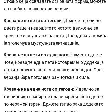
Откако ќе ја совладате основната форма, можете
да пробате понапредни верзии:
Кревање на пети со тегови:
Држете тегови во
двете раце и извршете го истото движење за
кревање и спуштање на пети. Додадената тежина
ја зголемува мускулната активација.
Кревање на пети со една нога:
Наместо двете
нозе, кревајте една пета истовремено додека ја
држите другата нога свиткана и над подот. Оваа
верзија бара поголема рамнотежа и сила.
Кревање на една нога со тегови:
Идеално за
тренинг ако планирате планинарење или одење
по нерамен терен. Држете тег во рака додека го
изведувате кревањето со една нога.