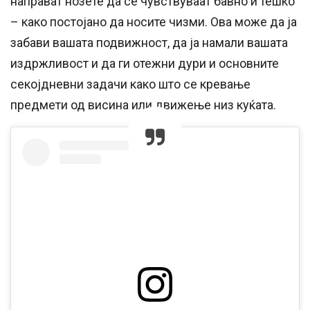
направат нозете да се чувствуваат бавно и тешко
– како постојано да носите чизми. Ова може да ја
забави вашата подвижност, да ја намали вашата
издржливост и да ги отежни дури и основните
секојдневни задачи како што се кревање
предмети од висина или движење низ куќата.