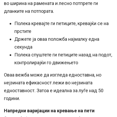
во ширина на рамената и лесно потпрете ги
дланките на потпората.
Полека кревајте ги петиците, кревајќи се на
прстите
Држете ја оваа положба најмалку една
секунда
Полека спуштете ги петиците назад на подот,
контролирајќи го движењето
Оваа вежба може да изгледа едноставна, но
нејзината ефикасност лежи во нејзината
едноставност. Затоа е идеална за луѓе над 50
години.
Напредни варијации на кревање на пети