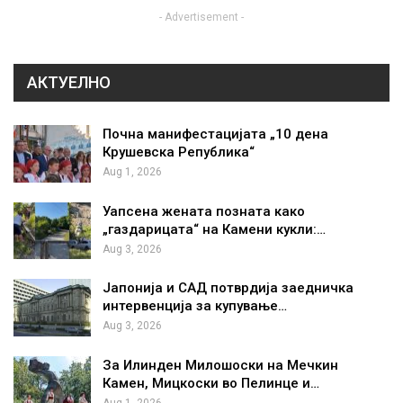
- Advertisement -
АКТУЕЛНО
Почна манифестацијата „10 дена
Крушевска Република“
Aug 1, 2026
Уапсена жената позната како
„газдарицата“ на Камени кукли:…
Aug 3, 2026
Јапонија и САД потврдија заедничка
интервенција за купување…
Aug 3, 2026
За Илинден Милошоски на Мечкин
Камен, Мицкоски во Пелинце и…