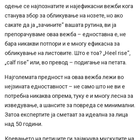
одење се најпознатите и најефикасни вежби кога
станува збор за обликување на нозете, но ако
сакате да ја „зачините“ вашата рутина, ви ја
препорачуваме оваа вежба – едноставна е, не
бара никакви потпори и е многу ефикасна за
обликување на листовите. Што е тоа? „Heel rise“,
„calf rise“ или, во превод – подигање на петата.
Најголемата предност на оваа вежба лежи во
нејзината едноставност – не само што не ви е
потребна никаква опрема, туку е и многу лесна за
изведување, а шансите за повреда се минимални.
Затоа експертите ја сметаат за идеална за лица
над 50 години.
Кревањето на петиците ги зајакнува мускулите на