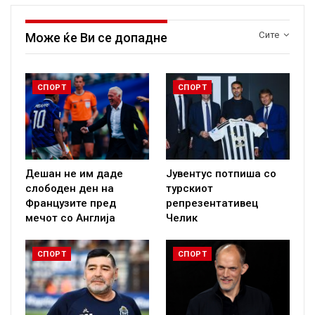
Сите
Може ќе Ви се допадне
СПОРТ
СПОРТ
Дешан не им даде
Јувентус потпиша со
слободен ден на
турскиот
Французите пред
репрезентативец
мечот со Англија
Челик
СПОРТ
СПОРТ