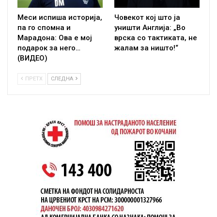
Меси испиша историја,
Човекот кој што ја
па го спомна и
уништи Англија: „Во
Марадона: Ова е мој
врска со тактиката, не
подарок за него…
жалам за ништо!“
(ВИДЕО)
ПРЕТХ
СЛЕДНА