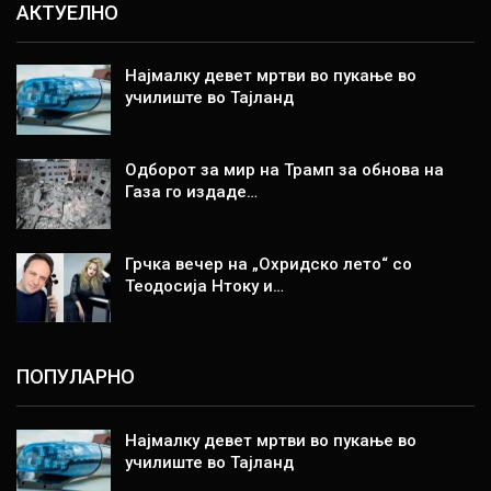
АКТУЕЛНО
Најмалку девет мртви во пукање во
училиште во Тајланд
Одборот за мир на Трамп за обнова на
Газа го издаде…
Грчка вечер на „Охридско лето“ со
Теодосија Нтоку и…
ПОПУЛАРНО
Најмалку девет мртви во пукање во
училиште во Тајланд