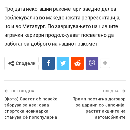
Тројцата некогашни ракометари заедно делеа
соблекувална во македонската репрезентација,
но и во Металург. По завршувањето на нивните
играчки кариери продолжуваат посветено да
работат за доброто на нашиот ракомет.
Сподели
ПРЕТХОДНА
СЛЕДНА
(Фото) Светот сè повеќе
Трамп постигна договор
зборува за неа: оваа
за царини со Јапонија,
спортска новинарка
растат акциите на
станува сè попопуларна
автомобилите