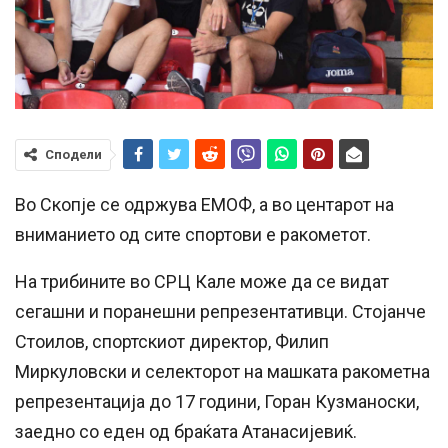
Сподели
Во Скопје се одржува ЕМОФ, а во центарот на
вниманието од сите спортови е ракометот.
На трибините во СРЦ Кале може да се видат
сегашни и поранешни репрезентативци. Стојанче
Стоилов, спортскиот директор, Филип
Миркуловски и селекторот на машката ракометна
репрезентација до 17 години, Горан Кузманоски,
заедно со еден од браќата Атанасијевиќ.