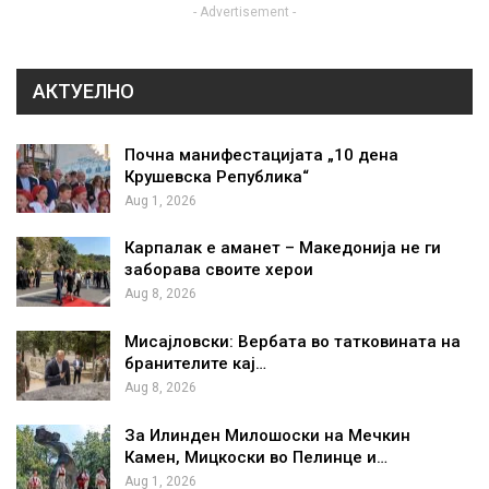
- Advertisement -
АКТУЕЛНО
Почна манифестацијата „10 дена
Крушевска Република“
Aug 1, 2026
Карпалак е аманет – Македонија не ги
заборава своите херои
Aug 8, 2026
Мисајловски: Вербата во татковината на
бранителите кај…
Aug 8, 2026
За Илинден Милошоски на Мечкин
Камен, Мицкоски во Пелинце и…
Aug 1, 2026