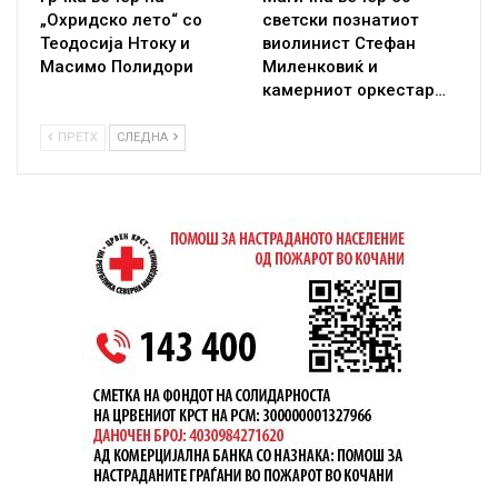
„Охридско лето“ со
светски познатиот
Теодосија Нтоку и
виолинист Стефан
Масимо Полидори
Миленковиќ и
камерниот оркестар…
ПРЕТХ
СЛЕДНА