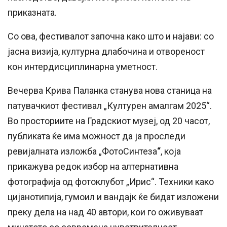
приказната.
Со ова, фестивалот започна како што и најави: со
јасна визија, културна длабочина и отвореност
кон интердисциплинарна уметност.
Вечерва Крива Паланка станува нова станица на
патувачкиот фестивал „Културен амалгам 2025“.
Во просториите на Градскиот музеј, од 20 часот,
публиката ќе има можност да ја проследи
ревијалната изложба „ФотоСинтеза
“
, која
прикажува редок избор на алтернативна
фотографија од фотоклубот „Ирис“. Техники како
цијанотипија, гумоил и вандајк ќе бидат изложени
преку дела на над 40 автори, кои го оживуваат