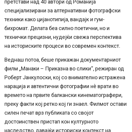
претстави над 40 автори од Романија
специјализирани за алтернативни фотографски
техники како цијанотипија, вандајк и гум-
бихромат. Делата беа силно поетични, но и
технички прецизни, нудејќи свежа перспектива
на историските процеси во современ контекст.
Веднаш потоа, беше прикажан документарниот
филм
„Манaки – Приказна во слики“,
режиран од
Роберт Јанкулоски, кој со внимателно истражена
нарација и автентични фотографии нè врати во
времето на првите балкански кинематографери,
преку факти кој ретко кој ги знаел. Филмот остави
силен печат врз публиката со својот
достоинствен пристап кон културното
наследство, давајќи историски контекст на