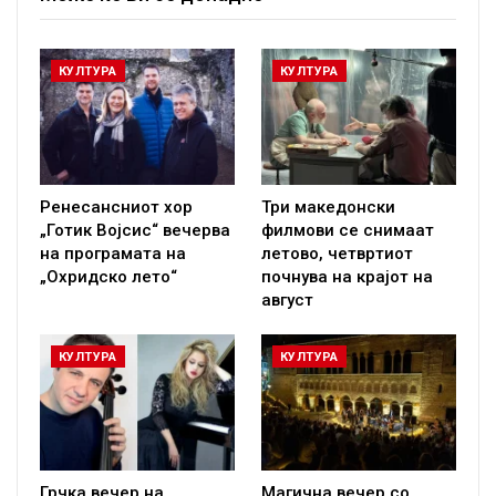
КУЛТУРА
КУЛТУРА
Ренесансниот хор
Три македонски
„Готик Војсис“ вечерва
филмови се снимаат
на програмата на
летово, четвртиот
„Охридско лето“
почнува на крајот на
август
КУЛТУРА
КУЛТУРА
Грчка вечер на
Магична вечер со