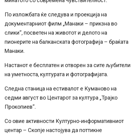
минатото со современа чувствителност.
По изложбата ќе следува и проекција на
документарниот филм „Манаки – прикзна во
слики“, посветен на животот и делото на
пионерите на балканската фотографија – браќата
Манаки.
Настанот е бесплатен и отворен за сите љубители
на уметноста, културата и фотографијата.
Следна станица на естивалот е Куманово на
седми август во Центарот за култура „Трајко
Прокопиев“.
Со овие активности Културно-информативниот
центар – Скопје настојува да поттикне