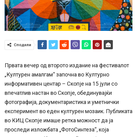
Сподели
Првата вечер од второто издание на фестивалот
„Културен амалгам“ започна во Културно
информативен центар – Скопје на 15 јули со
впечатлив настан во Скопје, обединувајќи
фотографија, документаристика и уметнички
експеримент во еден културен мозаик. Публиката
во КИЦ Скопје имаше ретка можност да ја
проследи изложбата „ФотоСинтеза“, која