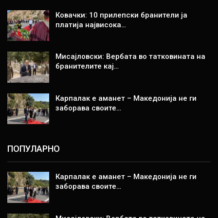
Ковачки: 10 прилепски бранители ја
платија највисока…
Мисајловски: Вербата во татковината на
бранителите кај…
Карпалак е аманет – Македонија не ги
заборава своите…
ПОПУЛАРНО
Карпалак е аманет – Македонија не ги
заборава своите…