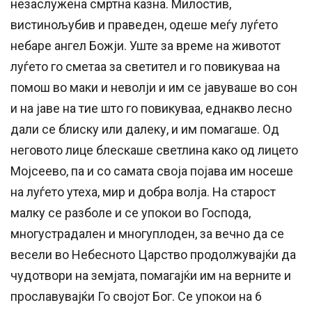
незаслужена смртна казна. Милостив,
вистинољубив и праведен, одеше меѓу луѓето
небаре ангел Божји. Уште за време на животот
луѓето го сметаа за светител и го повикуваа на
помош во маки и неволји и им се јавуваше во сон
и на јаве на тие што го повикуваа, еднакво лесно
дали се блиску или далеку, и им помагаше. Од
неговото лице блескаше светлина како од лицето
Мојсеево, па и со самата своја појава им носеше
на луѓето утеха, мир и добра волја. На старост
малку се разболе и се упокои во Господа,
многустрадален и многуплоден, за вечно да се
весели во Небесното Царство продолжувајќи да
чудотвори на земјата, помагајќи им на верните и
прославувајќи Го својот Бог. Се упокои на 6