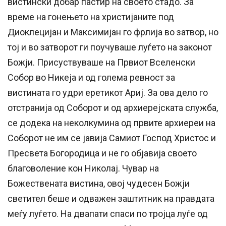
вистински добар пастир на своето стадо. За
време на гонењето на христијаните под
Диоклецијан и Максимијан го фрлија во затвор, но
тој и во затворот ги поучуваше луѓето на законот
Божји. Присуствуваше на Првиот Вселенски
Собор во Никеја и од голема ревност за
вистината го удри еретикот Ариј. За ова дело го
отстранија од Соборот и од архиерејската служба,
се додека на неколкумина од првите архиереи на
Соборот не им се јавија Самиот Господ Христос и
Пресвета Богородица и не го објавија своето
благоволение кон Николај. Чувар на
Божествената вистина, овој чудесен Божји
светител беше и одважен заштитник на правдата
меѓу луѓето. На двапати спаси по тројца луѓе од