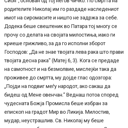
Сион“, основан од тој негов чичко. По смртта на
родителите Николај им го раздаде наследениот
имот на сиромасите и ништо не задржа за себе.
Додека беше свештеник во Патара тој многу се
прочу со делата на својата милостиња, иако ги
криеше грижливо, за да го исполни зборот
Господов: „Да не знае твојата лева рака што прави
твојата десна рака“ (Матеј 6, 3). Кога се предаде
на самотност и на безмолвие, мислејќи така да
проживее до смртта, му дојде глас одозгора:
„Појди на подвиг меѓу народот, ако сакаш да
бидеш од Мене овенчан.“ Веднаш потоа според
чудесната Божја Промисла беше избран за
епископ на градот Мир во Ликија. Милостив,
мудар, неустрашлив. Св. Николај му беше