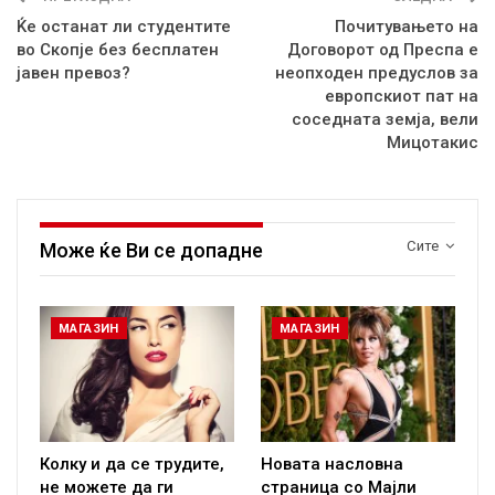
Ќе останат ли студентите
Почитувањето на
во Скопје без бесплатен
Договорот од Преспа е
јавен превоз?
неопходен предуслов за
европскиот пат на
соседната земја, вели
Мицотакис
Сите
Може ќе Ви се допадне
МАГАЗИН
МАГАЗИН
Колку и да се трудите,
Новата насловна
не можете да ги
страница со Мајли