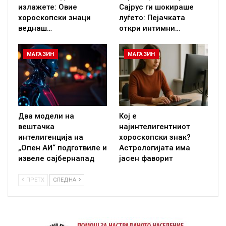
излажете: Овие
Сајрус ги шокираше
хороскопски знаци
луѓето: Пејачката
веднаш…
откри интимни…
МАГАЗИН
МАГАЗИН
Два модели на
Кој е
вештачка
најинтелигентниот
интелигенција на
хороскопски знак?
„Опен АИ“ подготвиле и
Астрологијата има
извеле сајбернапад
јасен фаворит
ПРЕТХ
СЛЕДНА