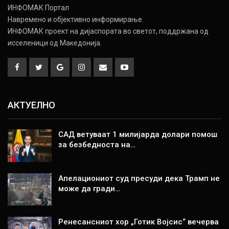
ИНФОМАК Портал
Навремено и објективно информирање.
ИНФОМАК проект на дијаспората во светот, поддржана од
исселеници од Македонија.
АКТУЕЛНО
САД ветуваат 1 милијарда долари помош
за безбедноста на…
Апелациониот суд пресуди дека Трамп не
може да гради…
Ренесансниот хор „Готик Војсис“ вечерва