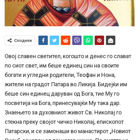
Сподели
Овој славен светител, когошто и денес го слават
по сиот свет, им беше единец син на своите
богати и угледни родители, Теофан и Нона,
жители на градот Патара во Ликија. Бидејќи им
беше син единец даруван од Бога, тие Му го
посветија на Бога, принесувајќи Му така дар.
Знаењето за духовниот живот Св. Николај го
стекна преку својот чичко Николај, епископот
Патарски, и се замонаши во манастирот „Новиот