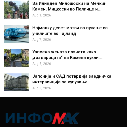
За Илинден Милошоски на Мечкин
Камен, Мицкоски во Пелинце и…
Aug 1, 2026
Најмалку девет мртви во пукање во
училиште во Тајланд
Aug 7, 2026
Уапсена жената позната како
„газдарицата“ на Камени кукли:…
Aug 3, 2026
Јапонија и САД потврдија заедничка
интервенција за купување…
Aug 3, 2026