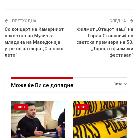
ПРЕТХОДНА
СЛЕДНА
Со концерт на Камерниот
Филмот „Отецот наш” на
оркестар на Музичка
Горан Станковиќ со
младина на Македонија
светска премиера на 50.
утре се затвора „Скопско
„Торонто филмски
лето“
фестивал“
Сите
Може ќе Ви се допадне
СВЕТ
СВЕТ