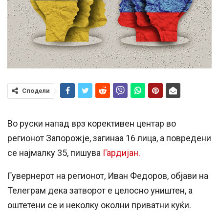
Сподели
Во руски напад врз корективен центар во
регионот Запорожје, загинаа 16 лица, а повредени
се најмалку 35, пишува
Гардијан.
Гувернерот на регионот, Иван Федоров, објави на
Телеграм дека затворот е целосно уништен, а
оштетени се и неколку околни приватни куќи.