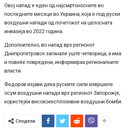
Овој напад е еден од најсмртоносните во
последните месеци во Украина, која е под руски
воздушни напади од почетокот на целосната
инвазија во 2022 година.
Дополнително, во напад врз регионот
Днипропетровск загинале уште четворица, а има
и повеќе повредени, информираа регионалните
власти.
Федоров изјави дека руските сили извршиле
осум воздушни напади врз регионот Запорожје,
користејќи високоексплозивни воздушни бомби.
Сподели