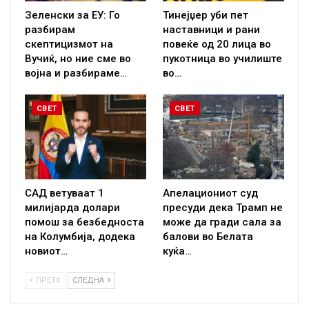
Зеленски за ЕУ: Го
Тинејџер уби пет
разбирам
наставници и рани
скептицизмот на
повеќе од 20 лица во
Вучиќ, но ние сме во
пукотница во училиште
војна и разбираме…
во…
СВЕТ
СВЕТ
САД ветуваат 1
Апелациониот суд
милијарда долари
пресуди дека Трамп не
помош за безбедноста
може да гради сала за
на Колумбија, додека
балови во Белата
новиот…
куќа…
ПРЕТХ
СЛЕДНА