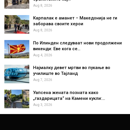
Aug 8, 2026
Карпалак е аманет – Македонија не ги
заборава своите херои
Aug 8, 2026
По Илинден следуваат нови продолжени
викенди: Еве кога се…
Aug 4, 2026
Најмалку девет мртви во пукање во
училиште во Тајланд
Aug 7, 2026
Уапсена жената позната како
„газдарицата“ на Камени кукли:…
Aug 3, 2026