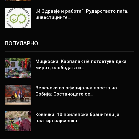
„И Здравје и работа“: Рударството паѓа,
инвестициите…
ПОПУЛАРНО
Мицкоски: Карпалак нè потсетува дека
мирот, слободата и…
Зеленски во официјална посета на
Србија: Состаноците се…
Ковачки: 10 прилепски бранители ја
платија највисока…