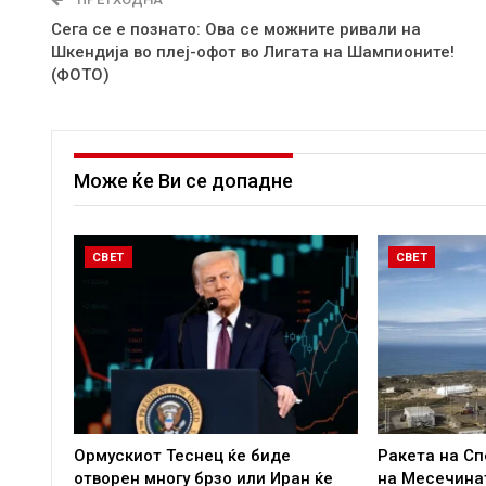
Сега се е познато: Ова се можните ривали на
Шкендија во плеј-офот во Лигата на Шампионите!
(ФОТО)
Може ќе Ви се допадне
СВЕТ
СВЕТ
Ормускиот Теснец ќе биде
Ракета на Сп
отворен многу брзо или Иран ќе
на Месечина