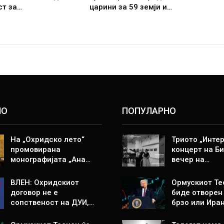
ст за…
царини за 59 земји и…
НО
ПОПУЛАРНО
На „Охридско лето“
Триото „Интер
промовирана
концерт на Би
монографијата „Ана…
вечер на…
ВЛЕН: Охридскиот
Ормускиот Те
договор не е
биде отворен
сопственост на ДУИ,…
брзо или Ира