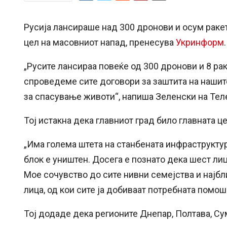
Русија лансираше над 300 дронови и осум ракети
цел на масовниот напад, пренесува
Укринформ
.
„Русите лансираа повеќе од 300 дронови и 8 ра
спроведеме сите договори за заштита на нашите
за спасување животи“, напиша Зеленски на Тел
Тој истакна дека главниот град било главната ц
„Има голема штета на станбената инфраструктур
блок е уништен. Досега е познато дека шест ли
Мое сочувство до сите нивни семејства и најбл
лица, од кои сите ја добиваат потребната помош
Тој додаде дека регионите Днепар, Полтава, Су