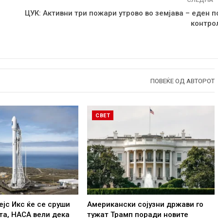
ЦУК: Активни три пожари утрово во земјава – еден п
контро
ПОВЕЌЕ ОД АВТОРОТ
СВЕТ
ејс Икс ќе се сруши
Американски сојузни држави го
та, НАСА вели дека
тужат Трамп поради новите