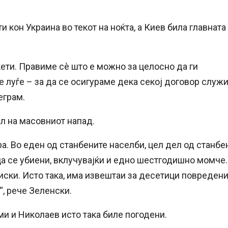
 кон Украина во текот на ноќта, а Киев била главната
кети. Правиме сè што е можно за целосно да ги
 луѓе – за да се осигураме дека секој договор служ
еграм.
ел на масовниот напад.
а. Во еден од станбените населби, цел дел од станбе
ца се убиени, вклучувајќи и едно шестгодишно момче.
иски. Исто така, има извештаи за десетици повреден
“, рече Зеленски.
ми и Николаев исто така биле погодени.