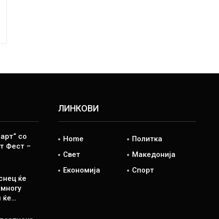
ЛИНКОВИ
арт“ со
Home
Политка
т Фест –
Свет
Македонија
Економија
Спорт
снец ќе
 многу
н ќе…