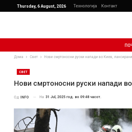
Технологија
Контакт
Thursday, 6 August, 2026
ПО
Дома
Свет
Нови смртоносни руски напади во Киев, лансирани
СВЕТ
Нови смртоносни руски напади во 
На
31 Jul, 2025 год. во 09:48 часот.
Од
INFO