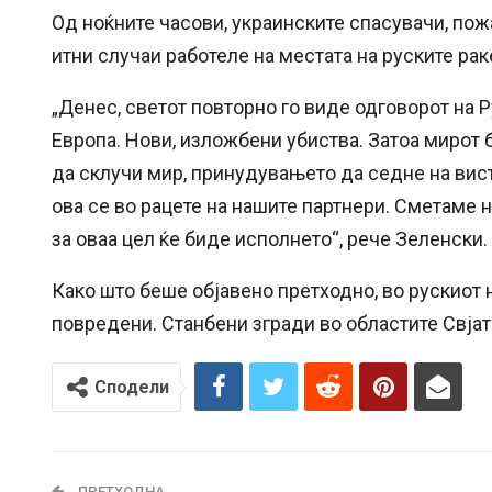
Од ноќните часови, украинските спасувачи, по
итни случаи работеле на местата на руските ра
„Денес, светот повторно го виде одговорот на 
Европа. Нови, изложбени убиства. Затоа мирот
да склучи мир, принудувањето да седне на вист
ова се во рацете на нашите партнери. Сметаме н
за оваа цел ќе биде исполнето“, рече Зеленски.
Како што беше објавено претходно, во рускиот н
повредени. Станбени згради во областите Свја
Сподели
ПРЕТХОДНА