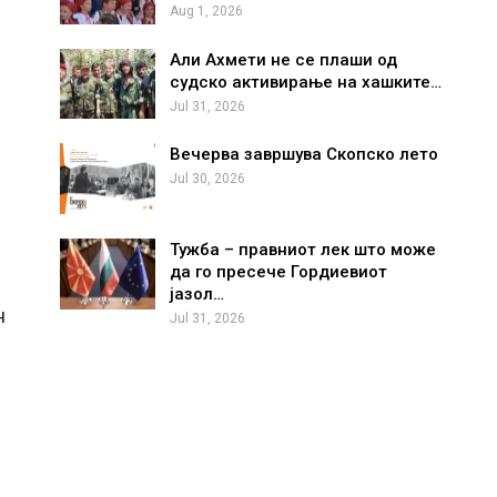
Aug 1, 2026
Али Ахмети не се плаши од
судско активирање на хашките…
Jul 31, 2026
Вечерва завршува Скопско лето
и
Jul 30, 2026
Тужба – правниот лек што може
да го пресече Гордиевиот
јазол…
н
Jul 31, 2026
и