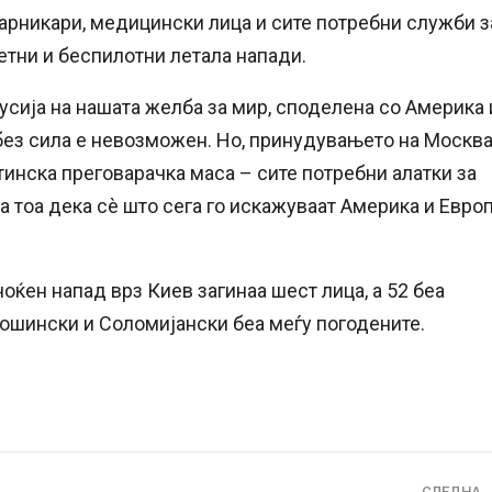
жарникари, медицински лица и сите потребни служби з
кетни и беспилотни летала напади.
Русија на нашата желба за мир, споделена со Америка 
 без сила е невозможен. Но, принудувањето на Москв
инска преговарачка маса – сите потребни алатки за
а тоа дека сè што сега го искажуваат Америка и Евро
оќен напад врз Киев загинаа шест лица, а 52 беа
тошински и Соломијански беа меѓу погодените.
СЛЕДНА