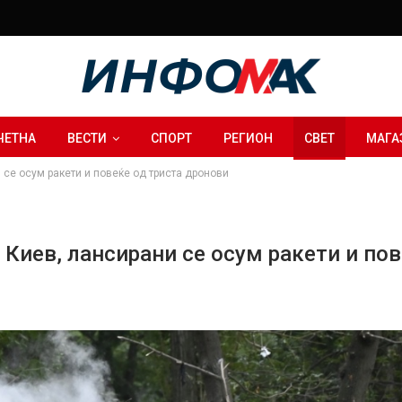
ЧЕТНА
ВЕСТИ
СПОРТ
РЕГИОН
СВЕТ
МАГА
 се осум ракети и повеќе од триста дронови
Киев, лансирани се осум ракети и пов