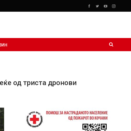
ЗИН
еќе од триста дронови