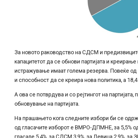
За новото раководство на СДСМ и предизвиците
капацитетот да се обнови партијата и креирање 
истражување имаат голема резерва. Повеќе од 4
и способност да се креира нова политика, а 18,
А ова се потврдува и со рејтингот на партијата
обновување на партијата.
На прашањето кога следните избори би се одржале
од гласачите изборот е ВМРО-ДПМНЕ, за 5,5% од
гласале 5,4%, за СДСМ 3,9%, за Левица 2,9%, за