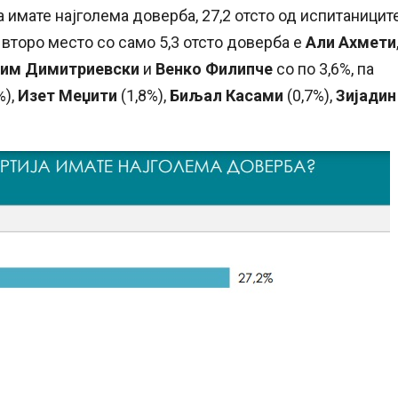
 имате најголема доверба, 27,2 отсто од испитаницит
а второ место со само 5,3 отсто доверба е
Али Ахмети
им Димитриевски
и
Венко Филипче
со по 3,6%, па
%),
Изет Меџити
(1,8%),
Биљал Касами
(0,7%),
Зијадин