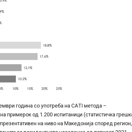
мври година со употреба на CAТI метода –
на примерок од 1.200 испитаници (статистичка грешк
епрезентативен на ниво на Македонија според регион,