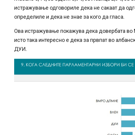
истражување одговориле дека не сакаат да одго
определиле и дека не знае за кого да гласа.
Ова истражување покажува дека довербата во М
исто така интересно е дека за првпат во албан
ДУИ.