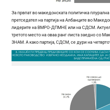
За првпат во македонската политичка плурална 
претседател на партија на Албанците во Македо
лидерите на ВМРО-ДПМНЕ или на СДСМ. Актуелн
третото место на оваа ранг-листа заедно со Ма
ЗНАМ. А како партија, СДСМ, се дури на четвр