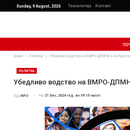
Технологија
Контакт
Sunday, 9 August, 2026
ПО
Дома
Политка
Убедливо водство на ВМРО-ДПМНЕ и на Христи
ПОЛИТКА
Убедливо водство на ВМРО-ДПМНЕ
На
21 Dec, 2024 год. во 09:10 часот.
Од
INFO