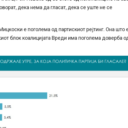
ворат, дека нема да гласат, дека се уште не се
ицкоски е поголема од партискиот рејтинг. Она што 
скиот блок коалицијата Вреди има поголема доверба о