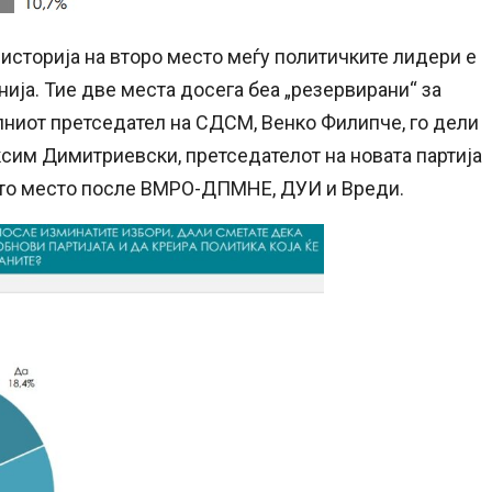
историја на второ место меѓу политичките лидери е
нија. Тие две места досега беа „резервирани“ за
иот претседател на СДСМ, Венко Филипче, го дели
ксим Димитриевски, претседателот на новата партија
тото место после ВМРО-ДПМНЕ, ДУИ и Вреди.