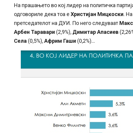
На прашањето во кој лидер на политичка партија
одговориле дека тоа е
Христијан Мицкоски
. Н
претседателот на ДУИ. По него следуваат
Макс
Арбен Таравари
(2,9%),
Димитар Апасиев
(2,26
Села
(0,5%),
Африм Гаши
(0,2%)…