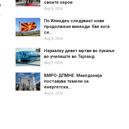
своите херои
е
Aug 8, 2026
,
По Илинден следуваат нови
продолжени викенди: Еве кога
се…
Aug 4, 2026
Најмалку девет мртви во пукање
во училиште во Тајланд
Aug 7, 2026
ВМРО-ДПМНЕ: Македонија
поставува темели за
енергетска…
Aug 6, 2026