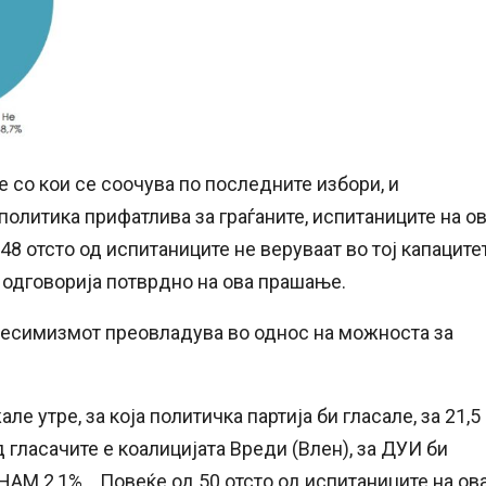
 со кои се соочува по последните избори, и
политика прифатлива за граѓаните, испитаниците на о
8 отсто од испитаниците не веруваат во тој капаците
4 одговорија потврдно на ова прашање.
, песимизмот преовладува во однос на можноста за
 утре, за која политичка партија би гласале, за 21,5
 гласачите е коалицијата Вреди (Влен), за ДУИ би
 ЗНАМ 2,1%… Повеќе од 50 отсто од испитаниците на ов