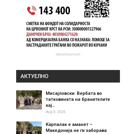
- Advertisement -
АКТУЕЛНО
Мисајловски: Вербата во
татковината на бранителите
кај…
Aug 8, 2026
Карпалак е аманет –
Македонија не ги заборава