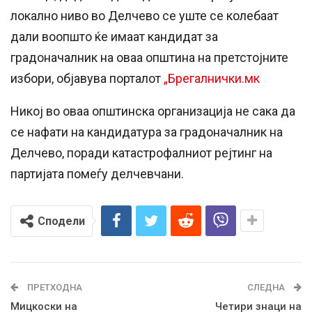
локално ниво во Делчево се уште се колебаат
дали воопшто ќе имаат кандидат за
градоначалник на оваа општина на претстојните
избори, oбјавува порталот
„Брегалнички.мк
Никој во оваа општинска организација не сака да
се нафати на кандидатура за градоначалник на
Делчево, поради катастрофалниот рејтинг на
партијата помеѓу делчевчани.
Сподели
ПРЕТХОДНА
СЛЕДНА
Мицкоски на
Четири знаци на