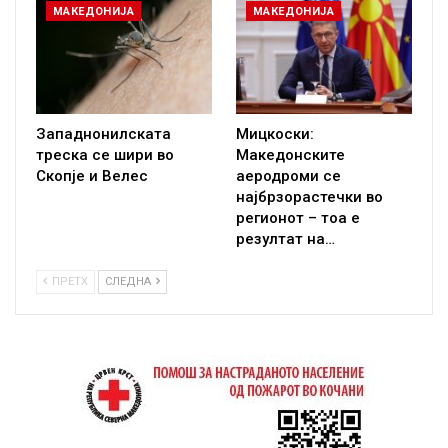
МАКЕДОНИЈА
МАКЕДОНИЈА
Западнонилската
Мицкоски:
треска се шири во
Македонските
Скопје и Велес
аеродроми се
најбрзорастечки во
регионот – тоа е
резултат на…
ПРЕТХ
СЛЕДНА