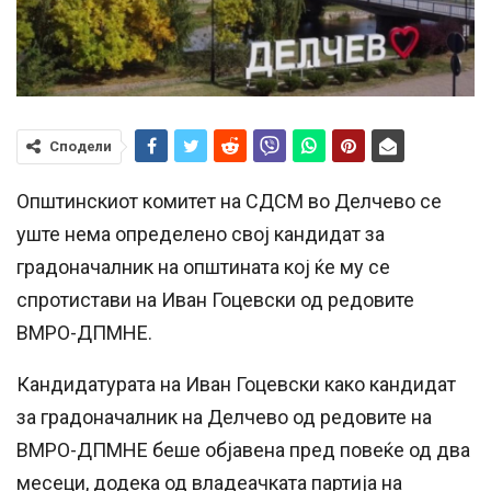
Сподели
Општинскиот комитет на СДСМ во Делчево се
уште нема определено свој кандидат за
градоначалник на општината кој ќе му се
спротистави на Иван Гоцевски од редовите
ВМРО-ДПМНЕ.
Кандидатурата на Иван Гоцевски како кандидат
за градоначалник на Делчево од редовите на
ВМРО-ДПМНЕ беше објавена пред повеќе од два
месеци, додека од владеачката партија на