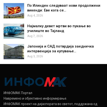
По Илинден следуваат нови продолжени
викенди: Еве кога се…
Aug 4, 2026
Најмалку девет мртви во пукање во
училиште во Тајланд
Aug 7, 2026
Јапонија и САД потврдија заедничка
интервенција за купување…
Aug 3, 2026
ИНФОМАК Портал
Навремено и објективно информирање.
ИНФОМАК проект на дијаспората во светот, поддржана од