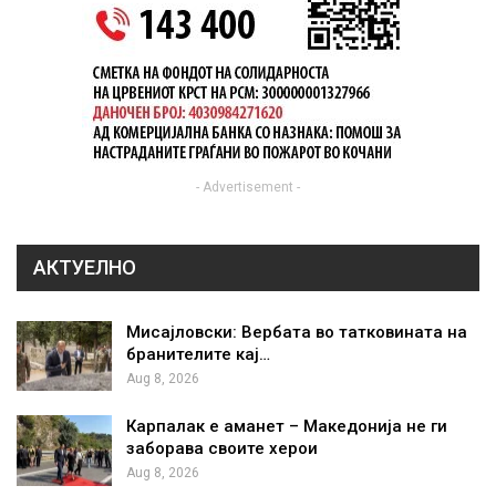
- Advertisement -
АКТУЕЛНО
Мисајловски: Вербата во татковината на
бранителите кај…
Aug 8, 2026
Карпалак е аманет – Македонија не ги
заборава своите херои
Aug 8, 2026