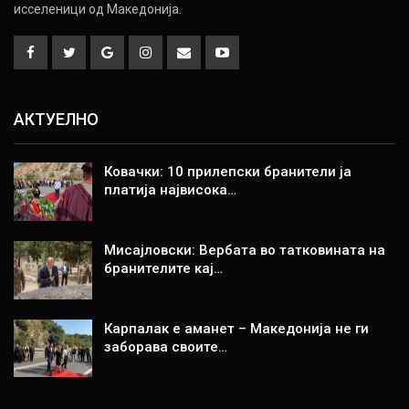
исселеници од Македонија.
АКТУЕЛНО
Ковачки: 10 прилепски бранители ја
платија највисока…
Мисајловски: Вербата во татковината на
бранителите кај…
Карпалак е аманет – Македонија не ги
заборава своите…