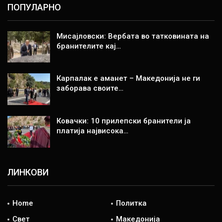
ПОПУЛАРНО
Мисајловски: Вербата во татковината на
бранителите кај…
Карпалак е аманет – Македонија не ги
заборава своите…
Ковачки: 10 прилепски бранители ја
платија највисока…
ЛИНКОВИ
Home
Политка
Свет
Македонија