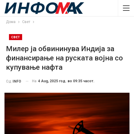
Дома
Свет
СВЕТ
Милер ја обвининува Индија за
финансирање на руската војна со
купување нафта
На
4 Aug, 2025 год. во 09:35 часот.
Од
INFO