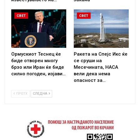
СВЕТ
СВЕТ
Ормускиот Теснец ќе
Ракета на Спејс Икс ќе
биде отворен многу
се сруши на
брзо или Иран ќе биде
Месечината, НАСА
силно погоден, изјави…
вели дека нема
опасност за…
ПРЕТХ
СЛЕДНА