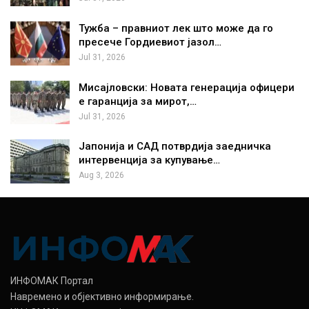
Тужба – правниот лек што може да го
пресече Гордиевиот јазол…
Jul 31, 2026
Мисајловски: Новата генерација офицери
е гаранција за мирот,…
Jul 31, 2026
Јапонија и САД потврдија заедничка
интервенција за купување…
Aug 3, 2026
ИНФОМАК Портал
Навремено и објективно информирање.