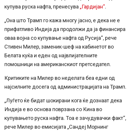
купува руска нафта, пренесува
„Гардијан“
.
„Она што Трамп го кажа многу јасно, е дека не е
прифатливо Индија да продолжи да ја финансира
оваа војна со купување нафта од Русија“, рече
Стивен Милер, заменик-шеф на кабинетот во
Белата куќа и еден од највлијателните
помошници на американскиот претседател.
Критиките на Милер во неделата беа едни од
најсилните досега од администрацијата на Трамп.
„Луѓето ќе бидат шокирани кога ќе дознаат дека
Индија е во основа поврзана со Кина во
купувањето руска нафта. Тоа е зачудувачки факт“,
рече Милер во емисијата „Сандеј Морнинг