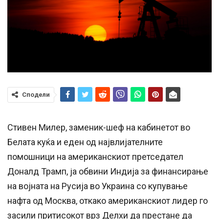
Сподели
Стивен Милер, заменик-шеф на кабинетот во
Белата куќа и еден од највлијателните
помошници на американскиот претседател
Доналд Трамп, ја обвини Индија за финансирање
на војната на Русија во Украина со купување
нафта од Москва, откако американскиот лидер го
засили притисокот врз Делхи да престане да