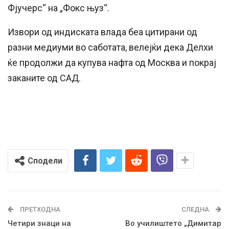
Фјучерс“ на „Фокс њуз“.
Извори од индиската влада беа цитирани од
разни медиуми во саботата, велејќи дека Делхи
ќе продолжи да купува нафта од Москва и покрај
заканите од САД.
Сподели
ПРЕТХОДНА
СЛЕДНА
Четири знаци на
Во училиштето „Димитар