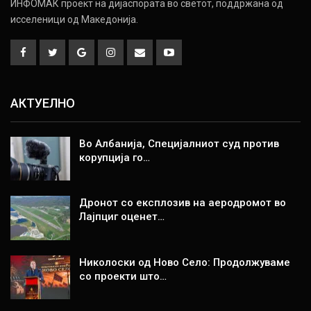
ИНФОМАК проект на дијаспората во светот, поддржана од
исселеници од Македонија.
АКТУЕЛНО
Во Албанија, Специјалниот суд против
корупција го…
Дронот со експлозив на аеродромот во
Лајпциг оценет…
Николоски од Ново Село: Продолжуваме
со проекти што…