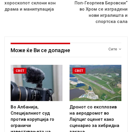
хороскопот склони кон
Поп-Георгиев Беровски“
драма и манипулација
во Хром се изградени
нови игралишта и
спортска сала
Сите
Може ќе Ви се допадне
СВЕТ
СВЕТ
Во Албанија,
Дронот со експлозив
Специјалниот суд
на аеродромот во
против корупција го
Лајпциг оценет како
ограничи
сценарио за хибридна
известувањето на…
закана