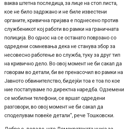
ваква штетна последица, за лице на стоп листа,
кое не било задржано и не биле известени
органите, кривична пријава е поднесено против
службеникот кој работи во рамки на граничната
полиција. Во однос на се останато поврзано со
одредени сомневања дека не станува збор за
несовесно работење во служба, туку за друг тип
на кривично дело. Во овој момент не би сакал да
говорам во детали, би ве пренасочил во рамки на
Јавното обвинителство, бидејќи тоа е тоа по кое
ние постапуваме по директна наредба. Одземени
се мобилни телефони, се вршат одредени
разговори, во овој момент не би сакал да
споделувам повеќе детали“, рече Тошковски.
Добро е, додаде, што Демократската унија за