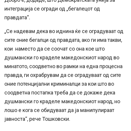
интеграција се огради од „бегалецот од
правдата“.
„Се надевам дека во иднина ќе се оградуваат од
сите оние бегалци од правдата, ако ги има такви,
кои наместо да се соочат со она кое што
душмански го краделе македонскиот народ во
минатото, соодветно во рамки на една процесна
правда, ги охрабрувам да се оградуваат од сите
оние потенцијални криминалци за кои што во
соодветна постапка треба да се докаже дека
душмански го краделе македонскиот народ, но
лошо е кога се обидуваат да ја манипулираат
јавноста“, рече Тошковски.