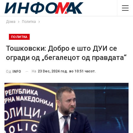
Дома
Политка
ПОЛИТКА
Тошковски: Добро е што ДУИ се
огради од „бегалецот од правдата“
На
23 Dec, 2024 год. во 10:51 часот.
Од
INFO