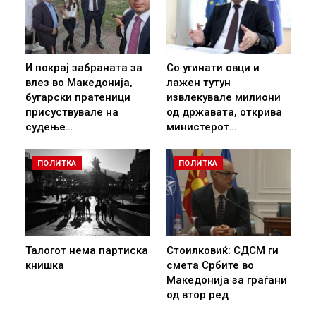
И покрај забраната за
Со угинати овци и
влез во Македонија,
лажен тутун
бугарски пратеници
извлекувале милиони
присуствувале на
од државата, открива
судење…
министерот…
ПОЛИТКА
ПОЛИТКА
Талогот нема партиска
Стоилковиќ: СДСМ ги
книшка
смета Србите во
Македонија за граѓани
од втор ред