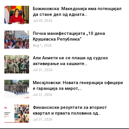
Божиновска: Македонија има потенцијал
да стане дел од идната…
Jul 30, 2026
Почна манифестацијата „10 дена
Крушевска Република“
Aug 1, 2026
Али Ахмети не се плаши од судско
активирање на хашките…
Jul 31, 2026
Мисајловски: Новата генерација офицери
е гаранција за мирот,…
Jul 31, 2026
Финансиски резултати за вториот
квартал и првата половина од…
Jul 31, 2026