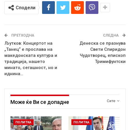
Сподели
ПРЕТХОДНА
СЛЕДНА
Љутков: Концертот на
Денеска се празнува
„Танец“ е прослава на
Свети Спиридон
македонската култура и
Чудотворец, епископ
традиција, нашето
Тримифунтски
минато, сегашност, но и
иднина…
Сите
Може ќе Ви се допадне
ПОЛИТКА
ПОЛИТКА