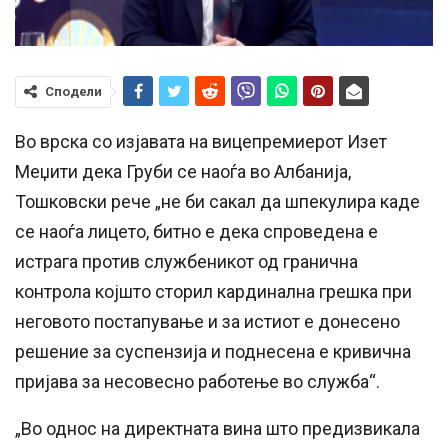
Сподели
Во врска со изјавата на вицепремиерот Изет
Меџити дека Груби се наоѓа во Албанија,
Тошковски рече „не би сакал да шпекулира каде
се наоѓа лицето, битно е дека спроведена е
истрага против службеникот од гранична
контрола којшто сторил кардинална грешка при
неговото постапување и за истиот е донесено
решение за суспензија и поднесена е кривична
пријава за несовесно работење во служба“.
„Во однос на директната вина што предизвикала