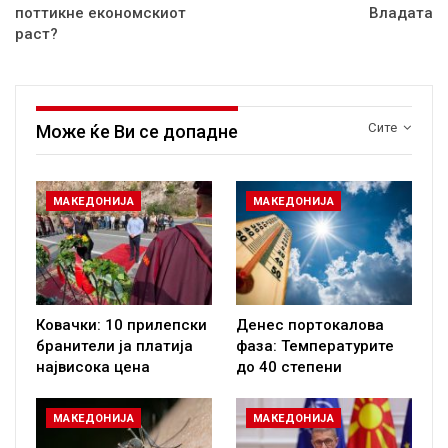
поттикне економскиот
Владата
раст?
Сите
Може ќе Ви се допадне
МАКЕДОНИЈА
МАКЕДОНИЈА
Ковачки: 10 прилепски
Денес портокалова
бранители ја платија
фаза: Температурите
највисока цена
до 40 степени
МАКЕДОНИЈА
МАКЕДОНИЈА