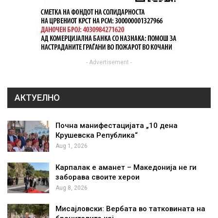
- Advertisement -
АКТУЕЛНО
Почна манифестацијата „10 дена
Крушевска Република“
Aug 1, 2026
Карпалак е аманет – Македонија не ги
заборава своите херои
Aug 8, 2026
Мисајловски: Вербата во татковината на