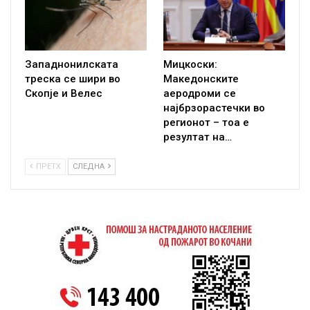
Западнонилската
Мицкоски:
треска се шири во
Македонските
Скопје и Велес
аеродроми се
најбрзорастечки во
регионот – тоа е
резултат на…
ПРЕТХ
СЛЕДНА