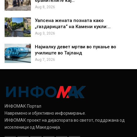
бранителите кај…
Aug 8, 2026
Уапсена жената позната како
„газдарицата“ на Камени кукли:…
Aug 3, 2026
Најмалку девет мртви во пукање во
училиште во Тајланд
Aug 7, 2026
ИНФОМАК Портал
Навремено и објективно информирање.
ИНФОМАК проект на дијаспората во светот, поддржана од
исселеници од Македонија.