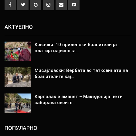
АКТУЕЛНО
Ковачки: 10 прилепски бранители ја
платија највисока…
Мисајловски: Вербата во татковината на
бранителите кај…
Карпалак е аманет – Македонија не ги
заборава своите…
ПОПУЛАРНО