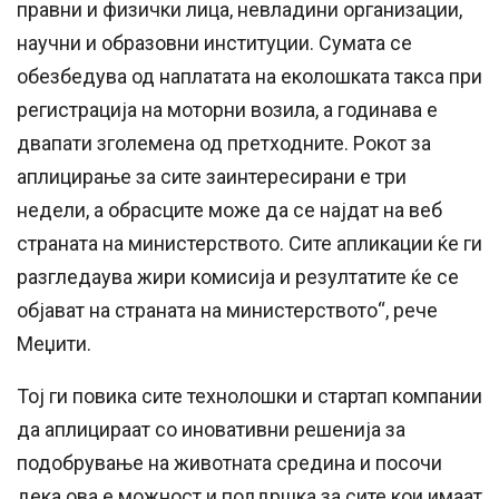
правни и физички лица, невладини организации,
научни и образовни институции. Сумата се
обезбедува од наплатата на еколошката такса при
регистрација на моторни возила, а годинава е
двапати зголемена од претходните. Рокот за
аплицирање за сите заинтересирани е три
недели, а обрасците може да се најдат на веб
страната на министерството. Сите апликации ќе ги
разгледаува жири комисија и резултатите ќе се
објават на страната на министерството“, рече
Меџити.
Тој ги повика сите технолошки и стартап компании
да аплицираат со иновативни решенија за
подобрување на животната средина и посочи
дека ова е можност и поддршка за сите кои имаат